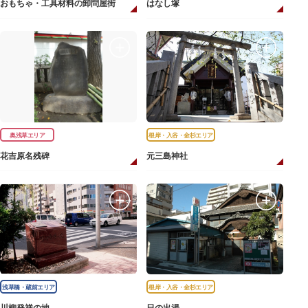
おもちゃ・工具材料の卸問屋街
はなし塚
奥浅草エリア
根岸・入谷・金杉エリア
花吉原名残碑
元三島神社
浅草橋・蔵前エリア
根岸・入谷・金杉エリア