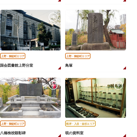
上野・御徒町エリア
上野・御徒町エリア
国会図書館上野分室
鳥塚
上野・御徒町エリア
根岸・入谷・金杉エリア
八橋検校顕彰碑
硯の資料室