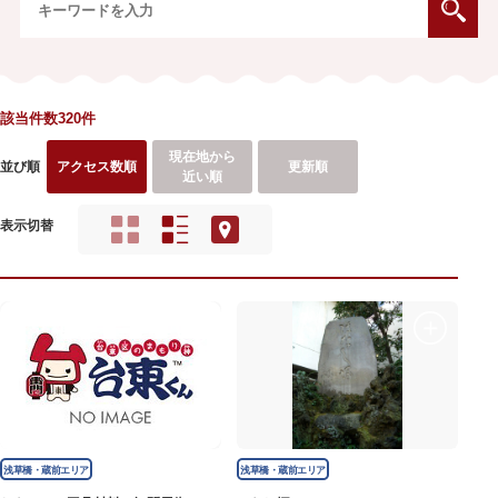
該当件数320件
現在地から
並び順
アクセス数順
更新順
近い順
表示切替
浅草橋・蔵前エリア
浅草橋・蔵前エリア