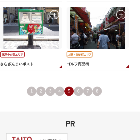
浅草中央部エリア
上野・御徒町エリア
さらざんまいポスト
ゴルフ商品街
1
2
3
4
5
6
7
8
PR