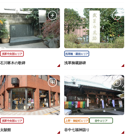
浅草中央部エリア
浅草橋・蔵前エリア
石川啄木の歌碑
浅草御蔵跡碑
浅草中央部エリア
上野・御徒町エリア
谷中エリア
太皷館
谷中七福神詣り