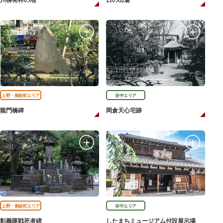
川柳発祥の地
日の出湯
上野・御徒町エリア
谷中エリア
龍門橋碑
岡倉天心宅跡
上野・御徒町エリア
谷中エリア
彰義隊戦死者碑
したまちミュージアム付設展示場