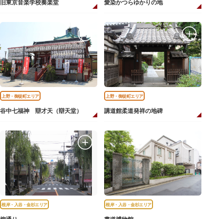
旧東京音楽学校奏楽堂
愛染かつらゆかりの地
上野・御徒町エリア
上野・御徒町エリア
谷中七福神 辯才天（辯天堂）
講道館柔道発祥の地碑
根岸・入谷・金杉エリア
根岸・入谷・金杉エリア