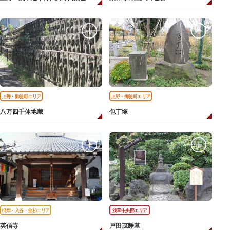
上野・御徒町エリア
上野・御徒町エリア
八万四千体地蔵
包丁塚
根岸・入谷・金杉エリア
浅草中央部エリア
英信寺
戸田茂睡墓