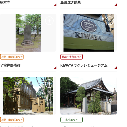
徳本寺
島田虎之助墓
上野・御徒町エリア
浅草中央部エリア
了翁禅師塔碑
KIWAYAウクレレミュージアム
上野・御徒町エリア
谷中エリア