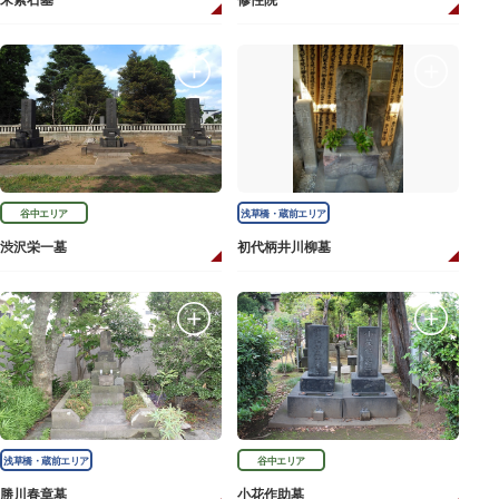
宋紫石墓
修性院
谷中エリア
浅草橋・蔵前エリア
渋沢栄一墓
初代柄井川柳墓
浅草橋・蔵前エリア
谷中エリア
勝川春章墓
小花作助墓