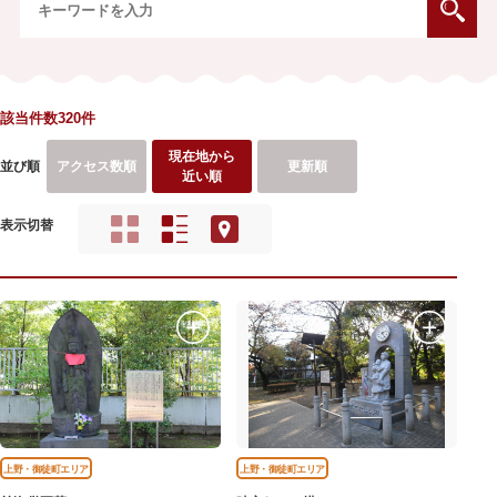
該当件数320件
現在地から
並び順
アクセス数順
更新順
近い順
表示切替
上野・御徒町エリア
上野・御徒町エリア