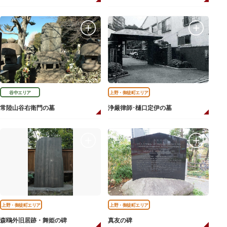
谷中エリア
上野・御徒町エリア
常陸山谷右衛門の墓
浄厳律師･樋口定伊の墓
上野・御徒町エリア
上野・御徒町エリア
森鴎外旧居跡・舞姫の碑
真友の碑