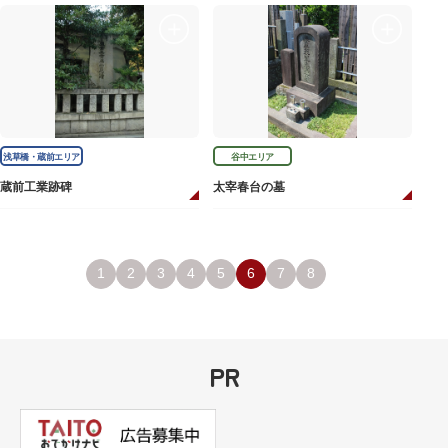
浅草橋・蔵前エリア
谷中エリア
蔵前工業跡碑
太宰春台の墓
1
2
3
4
5
6
7
8
PR