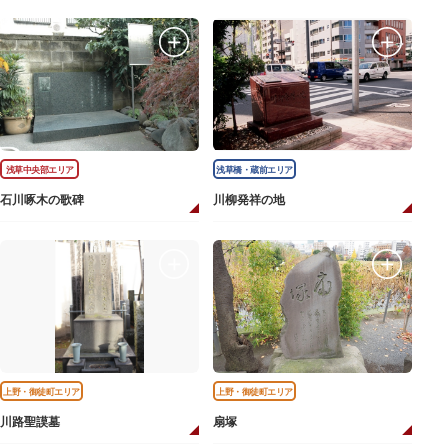
浅草中央部エリア
浅草橋・蔵前エリア
石川啄木の歌碑
川柳発祥の地
上野・御徒町エリア
上野・御徒町エリア
川路聖謨墓
扇塚