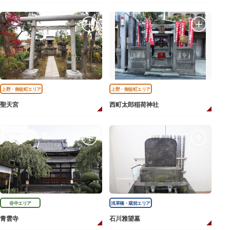
上野・御徒町エリア
上野・御徒町エリア
聖天宮
西町太郎稲荷神社
谷中エリア
浅草橋・蔵前エリア
青雲寺
石川雅望墓