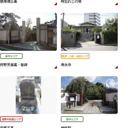
慈海僧正墓
時忘れじの塔
谷中エリア
根岸・入谷・金杉エリア
狩野芳崖墓・板碑
寿永寺
浅草中央部エリア
谷中エリア