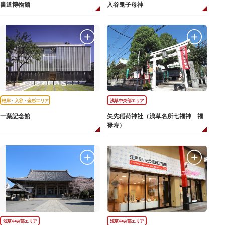
書道博物館
入谷鬼子母神
根岸・入谷・金杉エリア
浅草中央部エリア
一葉記念館
矢先稲荷神社（浅草名所七福神 福
禄寿）
浅草中央部エリア
浅草中央部エリア