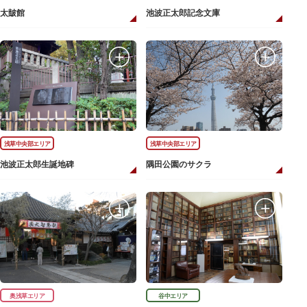
太皷館
池波正太郎記念文庫
浅草中央部エリア
浅草中央部エリア
池波正太郎生誕地碑
隅田公園のサクラ
奥浅草エリア
谷中エリア