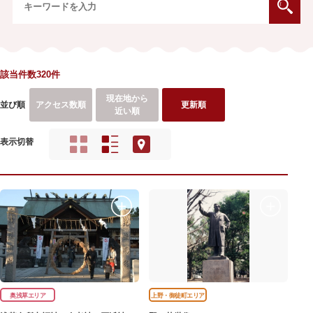
該当件数320件
現在地から
並び順
アクセス数順
更新順
近い順
表示切替
奥浅草エリア
上野・御徒町エリア