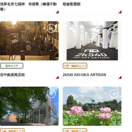
浅草名所七福神 布袋尊（橋場不動
朝倉彫塑館
尊）
谷中エリア
上野・御徒町エリア
谷中銀座商店街
2k540 AKI-OKA ARTISAN
上野・御徒町エリア
上野・御徒町エリア