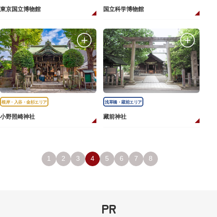
東京国立博物館
国立科学博物館
根岸・入谷・金杉エリア
浅草橋・蔵前エリア
小野照崎神社
藏前神社
1
2
3
4
5
6
7
8
PR