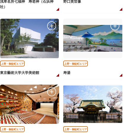
浅草名所七福神 寿老神（石浜神
野口英世像
社）
上野・御徒町エリア
上野・御徒町エリア
東京藝術大学大学美術館
寿湯
上野・御徒町エリア
上野・御徒町エリア