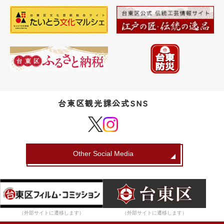
台東区観光課公式SNS
Other Social Media
（外部サイトに遷移します）
（外部サイトに遷移します）