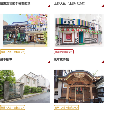
旧東京音楽学校奏楽堂
上野大仏（上野パゴダ）
根岸・入谷・金杉エリア
浅草中央部エリア
飛不動尊
浅草東洋館
根岸・入谷・金杉エリア
根岸・入谷・金杉エリア