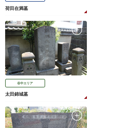
荷田在満墓
谷中エリア
太田錦城墓