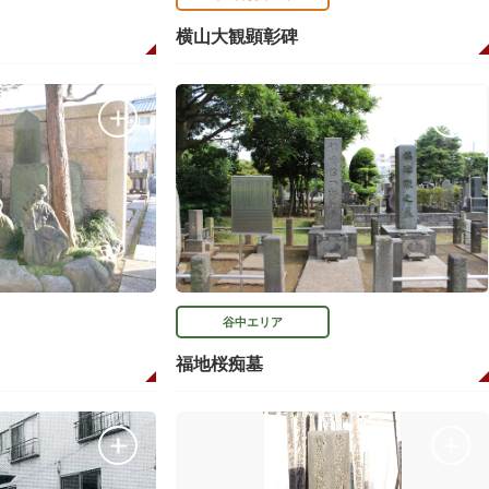
横山大観顕彰碑
谷中エリア
福地桜痴墓