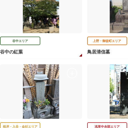
谷中エリア
上野・御徒町エリア
谷中の紅葉
鳥居清信墓
根岸・入谷・金杉エリア
浅草中央部エリア