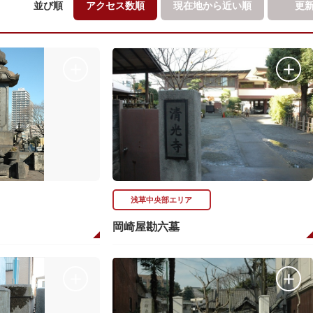
並び順
アクセス数順
現在地から
近い順
更
浅草中央部エリア
岡崎屋勘六墓