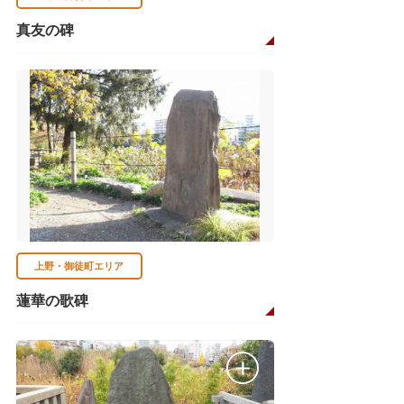
真友の碑
上野・御徒町エリア
蓮華の歌碑