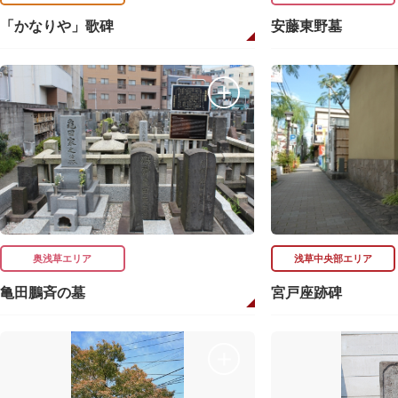
「かなりや」歌碑
安藤東野墓
奥浅草エリア
浅草中央部エリア
亀田鵬斉の墓
宮戸座跡碑