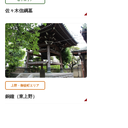
佐々木信綱墓
上野・御徒町エリア
銅鐘（東上野）