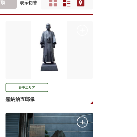
新順
表示切替
谷中エリア
嘉納治五郎像