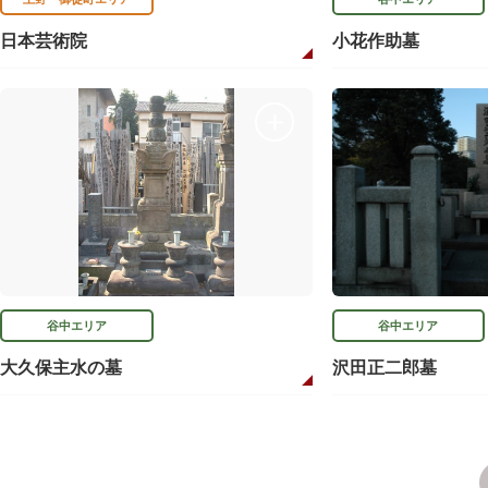
日本芸術院
小花作助墓
谷中エリア
谷中エリア
大久保主水の墓
沢田正二郎墓