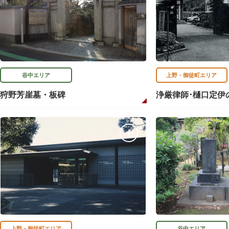
谷中エリア
上野・御徒町エリア
狩野芳崖墓・板碑
浄厳律師･樋口定伊
上野・御徒町エリア
谷中エリア