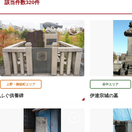
該当件数320件
上野・御徒町エリア
谷中エリア
ふぐ供養碑
伊達宗城の墓