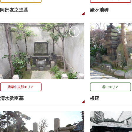
阿部友之進墓
姥ヶ池碑
浅草中央部エリア
谷中エリア
清水浜臣墓
板碑