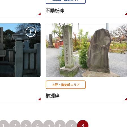
不動板碑
上野・御徒町エリア
櫛淵碑
1
2
3
4
5
6
7
8