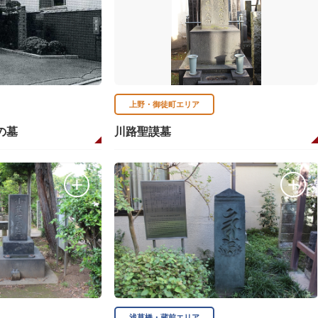
上野・御徒町エリア
の墓
川路聖謨墓
浅草橋・蔵前エリア