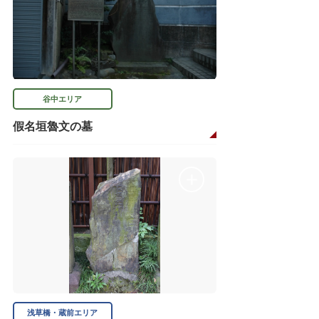
谷中エリア
假名垣魯文の墓
浅草橋・蔵前エリア