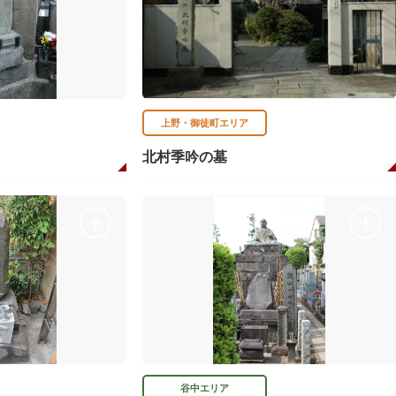
上野・御徒町エリア
北村季吟の墓
谷中エリア