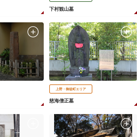
下村観山墓
上野・御徒町エリア
慈海僧正墓