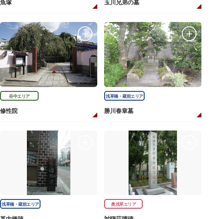
魚塚
玉川兄弟の墓
谷中エリア
浅草橋・蔵前エリア
修性院
勝川春章墓
浅草橋・蔵前エリア
奥浅草エリア