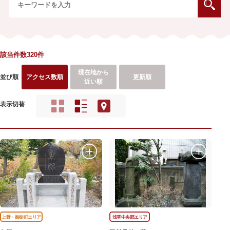
該当件数320件
現在地から
並び順
アクセス数順
更新順
近い順
表示切替
上野・御徒町エリア
浅草中央部エリア