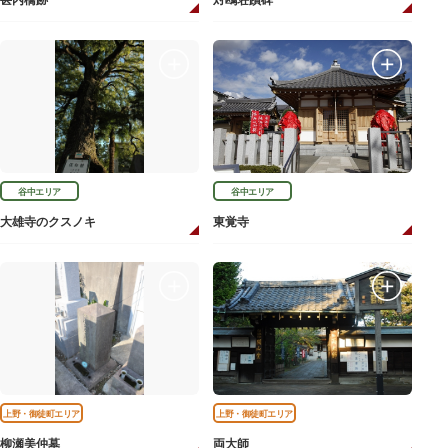
甚内橋跡
対鴎荘蹟碑
谷中エリア
谷中エリア
大雄寺のクスノキ
東覚寺
上野・御徒町エリア
上野・御徒町エリア
柳瀬美仲墓
両大師