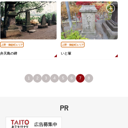
上野・御徒町エリア
上野・御徒町エリア
弁天島の碑
いと塚
1
2
3
4
5
6
7
8
PR