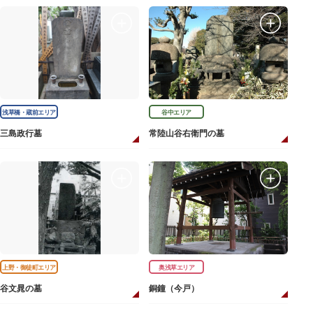
浅草橋・蔵前エリア
谷中エリア
三島政行墓
常陸山谷右衛門の墓
上野・御徒町エリア
奥浅草エリア
谷文晁の墓
銅鐘（今戸）