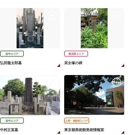
谷中エリア
奥浅草エリア
弘田龍太郎墓
采女塚の碑
谷中エリア
上野・御徒町エリア
中村正直墓
東京都美術館美術情報室