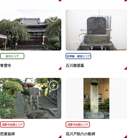
谷中エリア
浅草橋・蔵前エリア
青雲寺
石川雅望墓
浅草中央部エリア
浅草中央部エリア
芭蕉翁碑
花川戸助六の歌碑