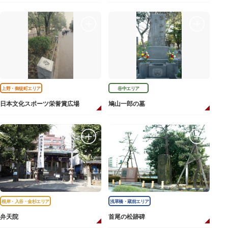
上野・御徒町エリア
谷中エリア
日本文化スポーツ栄誉賞広場
鳩山一郎の墓
根岸・入谷・金杉エリア
浅草橋・蔵前エリア
弁天院
首尾の松跡碑