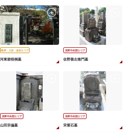
根岸・入谷・金杉エリア
浅草中央部エリア
河東碧梧桐墓
佐野善左衛門墓
浅草中央部エリア
浅草中央部エリア
山田宗偏墓
宋紫石墓