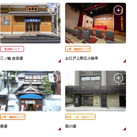
奥浅草エリア
上野・御徒町エリア
三ノ輪 改栄湯
お江戸上野広小路亭
上野・御徒町エリア
根岸・入谷・金杉エリア
燕湯
萩の湯