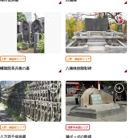
梅田雲浜墓
白鬚橋
上野・御徒町エリア
上野・御徒町エリア
幡随院長兵衛の墓
八橋検校顕彰碑
上野・御徒町エリア
浅草中央部エリア
八万四千体地蔵
鳩ポッポの歌碑