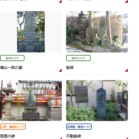
谷中エリア
谷中エリア
鳩山一郎の墓
板碑
上野・御徒町エリア
浅草橋・蔵前エリア
琵琶の碑
不動板碑