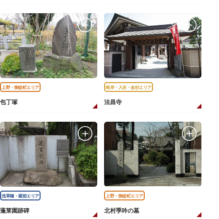
上野・御徒町エリア
根岸・入谷・金杉エリア
包丁塚
法昌寺
浅草橋・蔵前エリア
上野・御徒町エリア
蓬莱園跡碑
北村季吟の墓