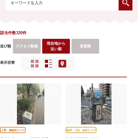
該当件数320件
現在地から
並び順
アクセス数順
更新順
近い順
表示切替
上野・御徒町エリア
根岸・入谷・金杉エリア