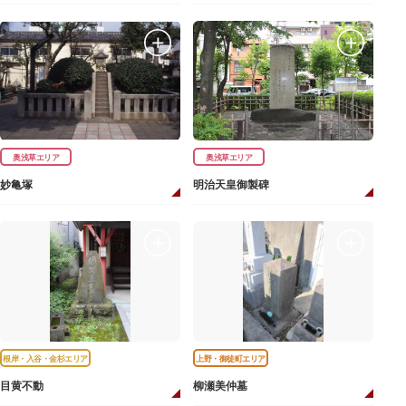
奥浅草エリア
奥浅草エリア
妙亀塚
明治天皇御製碑
根岸・入谷・金杉エリア
上野・御徒町エリア
目黄不動
柳瀬美仲墓