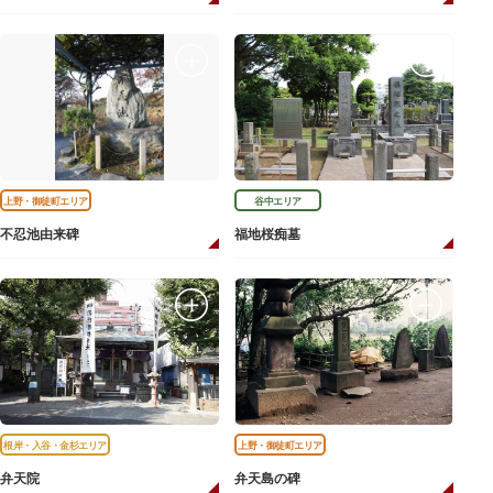
上野・御徒町エリア
谷中エリア
不忍池由来碑
福地桜痴墓
根岸・入谷・金杉エリア
上野・御徒町エリア
弁天院
弁天島の碑