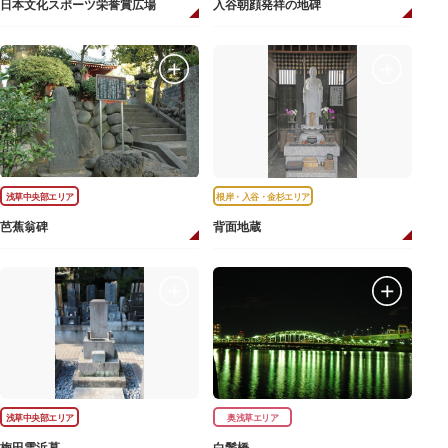
日本文化スポーツ栄誉賞広場
入谷朝顔発祥の地碑
浅草中央部エリア
根岸・入谷・金杉エリア
芭蕉翁碑
背面地蔵
浅草中央部エリア
奥浅草エリア