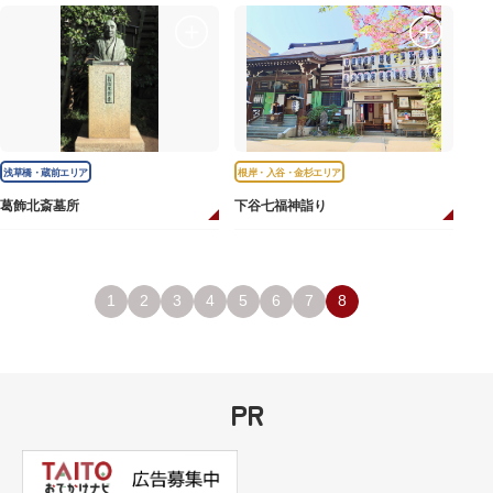
浅草橋・蔵前エリア
根岸・入谷・金杉エリア
葛飾北斎墓所
下谷七福神詣り
1
2
3
4
5
6
7
8
PR