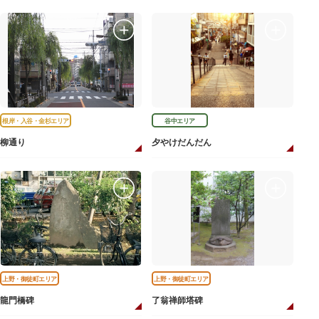
根岸・入谷・金杉エリア
谷中エリア
柳通り
夕やけだんだん
上野・御徒町エリア
上野・御徒町エリア
龍門橋碑
了翁禅師塔碑