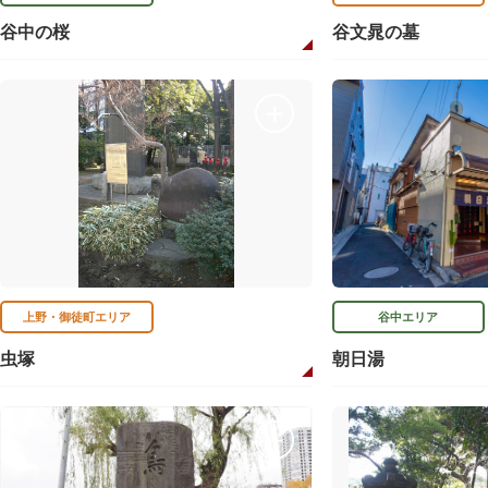
谷中の桜
谷文晁の墓
上野・御徒町エリア
谷中エリア
虫塚
朝日湯