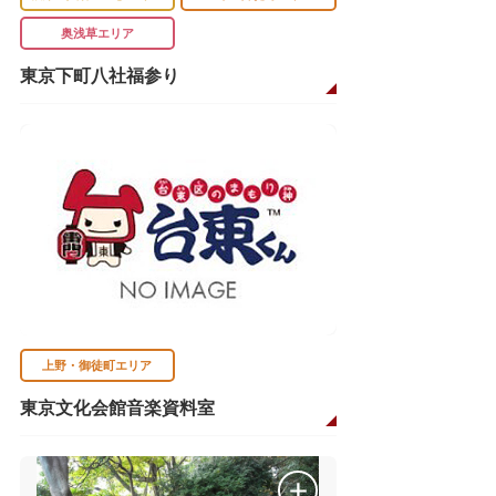
奥浅草エリア
東京下町八社福参り
上野・御徒町エリア
東京文化会館音楽資料室