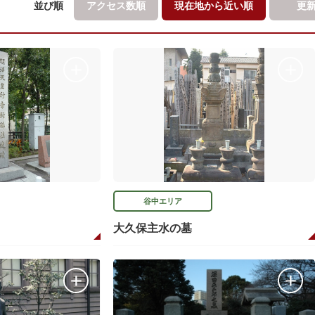
並び順
アクセス数順
現在地から
近い順
更
谷中エリア
大久保主水の墓