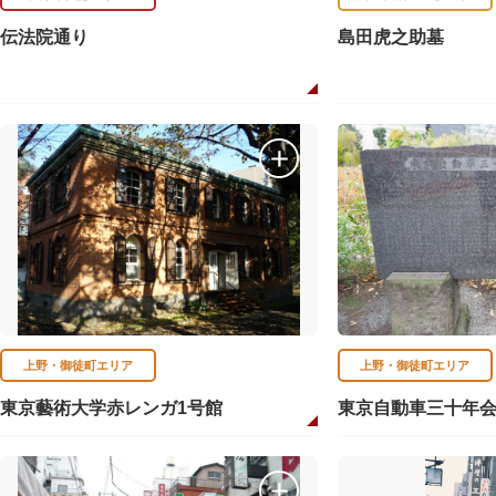
伝法院通り
島田虎之助墓
上野・御徒町エリア
上野・御徒町エリア
東京藝術大学赤レンガ1号館
東京自動車三十年