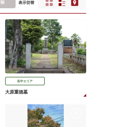
新順
表示切替
谷中エリア
大原重徳墓