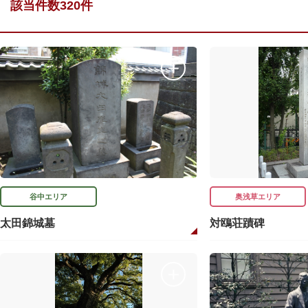
該当件数320件
谷中エリア
奥浅草エリア
太田錦城墓
対鴎荘蹟碑