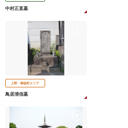
中村正直墓
上野・御徒町エリア
鳥居清信墓