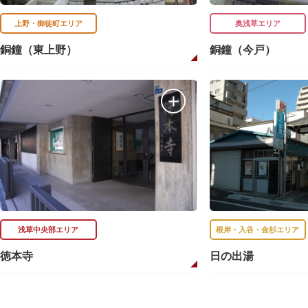
上野・御徒町エリア
奥浅草エリア
銅鐘（東上野）
銅鐘（今戸）
浅草中央部エリア
根岸・入谷・金杉エリア
徳本寺
日の出湯