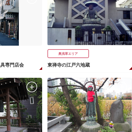
奥浅草エリア
仏具専門店会
東禅寺の江戸六地蔵