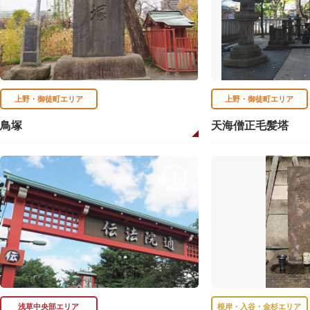
上野・御徒町エリア
上野・御徒町エリア
鳥塚
天海僧正毛髪塔
浅草中央部エリア
根岸・入谷・金杉エリア