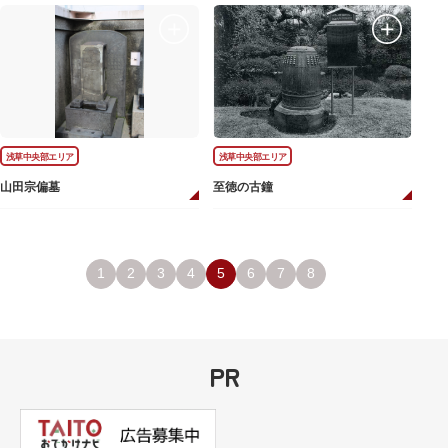
浅草中央部エリア
浅草中央部エリア
山田宗偏墓
至徳の古鐘
1
2
3
4
5
6
7
8
PR