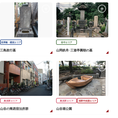
浅草橋・蔵前エリア
谷中エリア
三島政行墓
山岡鉄舟･三遊亭圓朝の墓
奥浅草エリア
奥浅草エリア
浅草中央部エリア
山谷の簡易宿泊所群
山谷堀公園