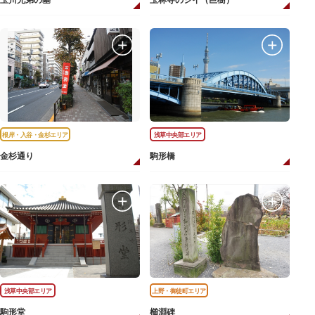
玉川兄弟の墓
玉林寺のシイ（巨樹）
根岸・入谷・金杉エリア
浅草中央部エリア
金杉通り
駒形橋
浅草中央部エリア
上野・御徒町エリア
駒形堂
櫛淵碑