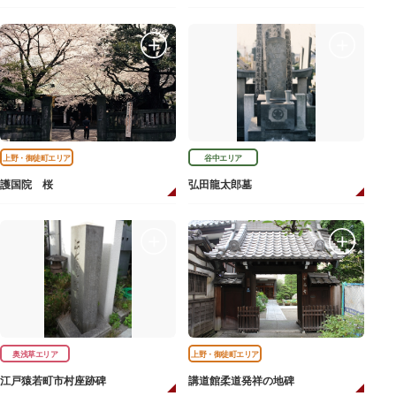
上野・御徒町エリア
谷中エリア
護国院 桜
弘田龍太郎墓
奥浅草エリア
上野・御徒町エリア
江戸猿若町市村座跡碑
講道館柔道発祥の地碑