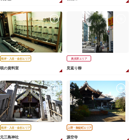
根岸・入谷・金杉エリア
奥浅草エリア
硯の資料室
見返り柳
根岸・入谷・金杉エリア
上野・御徒町エリア
元三島神社
源空寺