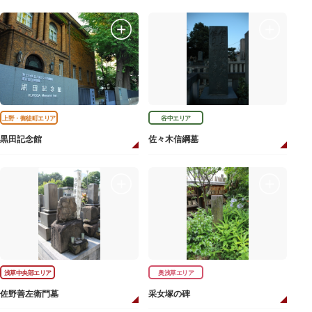
上野・御徒町エリア
谷中エリア
黒田記念館
佐々木信綱墓
浅草中央部エリア
奥浅草エリア
佐野善左衛門墓
采女塚の碑