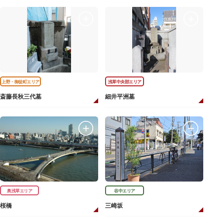
上野・御徒町エリア
浅草中央部エリア
斎藤長秋三代墓
細井平洲墓
奥浅草エリア
谷中エリア
桜橋
三崎坂