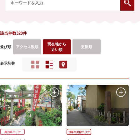
該当件数320件
現在地から
並び順
アクセス数順
更新順
近い順
表示切替
奥浅草エリア
浅草中央部エリア