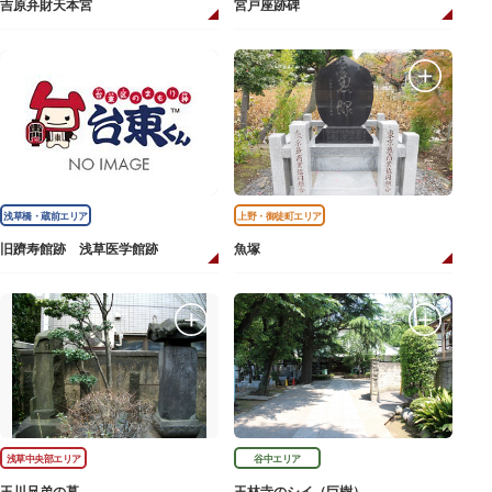
吉原弁財天本宮
宮戸座跡碑
浅草橋・蔵前エリア
上野・御徒町エリア
旧躋寿館跡 浅草医学館跡
魚塚
浅草中央部エリア
谷中エリア