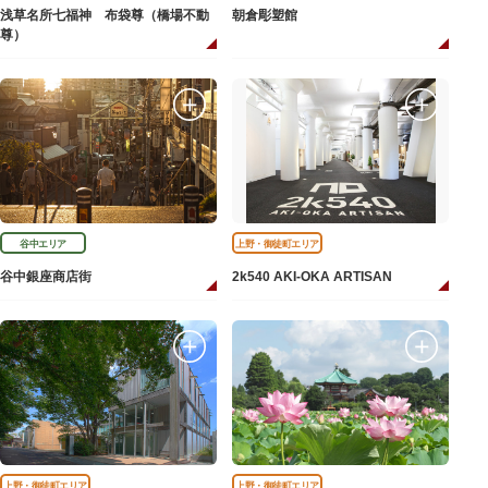
浅草名所七福神 布袋尊（橋場不動
朝倉彫塑館
尊）
谷中エリア
上野・御徒町エリア
谷中銀座商店街
2k540 AKI-OKA ARTISAN
上野・御徒町エリア
上野・御徒町エリア