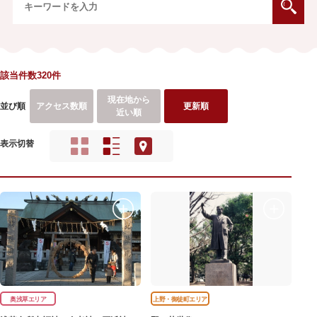
該当件数320件
現在地から
並び順
アクセス数順
更新順
近い順
表示切替
奥浅草エリア
上野・御徒町エリア