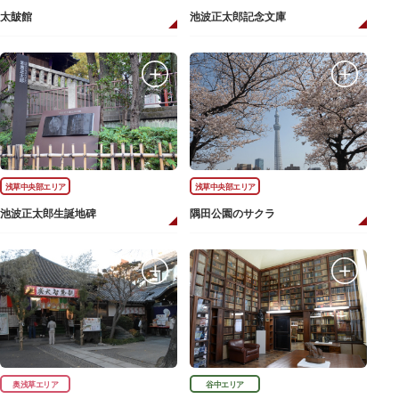
太皷館
池波正太郎記念文庫
浅草中央部エリア
浅草中央部エリア
池波正太郎生誕地碑
隅田公園のサクラ
奥浅草エリア
谷中エリア