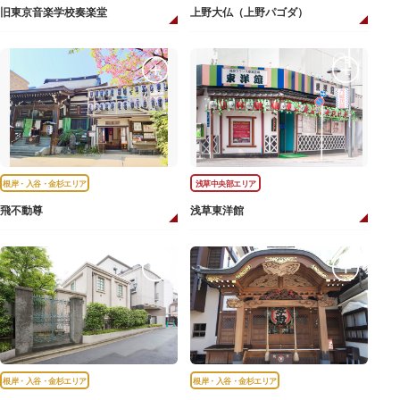
旧東京音楽学校奏楽堂
上野大仏（上野パゴダ）
根岸・入谷・金杉エリア
浅草中央部エリア
飛不動尊
浅草東洋館
根岸・入谷・金杉エリア
根岸・入谷・金杉エリア