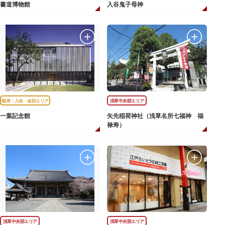
書道博物館
入谷鬼子母神
根岸・入谷・金杉エリア
浅草中央部エリア
一葉記念館
矢先稲荷神社（浅草名所七福神 福
禄寿）
浅草中央部エリア
浅草中央部エリア