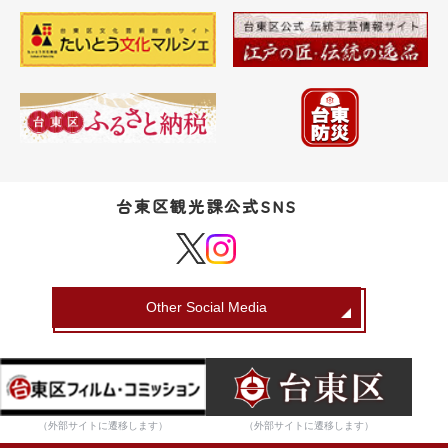
台東区観光課公式SNS
Other Social Media
（外部サイトに遷移します）
（外部サイトに遷移します）