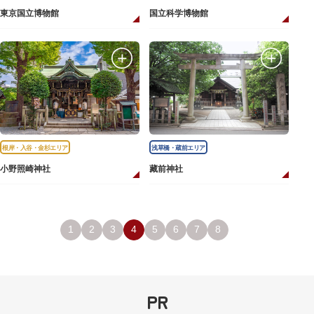
東京国立博物館
国立科学博物館
根岸・入谷・金杉エリア
浅草橋・蔵前エリア
小野照崎神社
藏前神社
1
2
3
4
5
6
7
8
PR