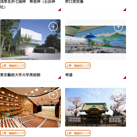
浅草名所七福神 寿老神（石浜神
野口英世像
社）
上野・御徒町エリア
上野・御徒町エリア
東京藝術大学大学美術館
寿湯
上野・御徒町エリア
上野・御徒町エリア