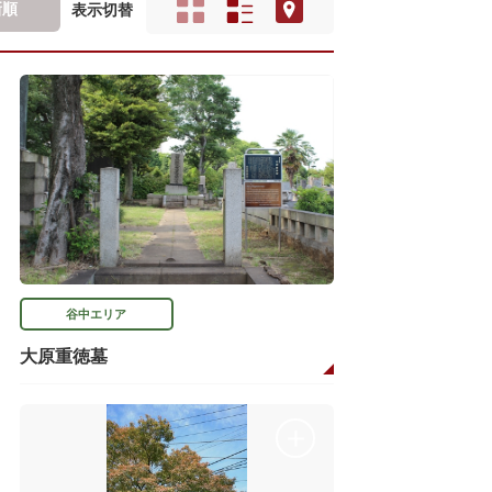
新順
表示切替
谷中エリア
大原重徳墓