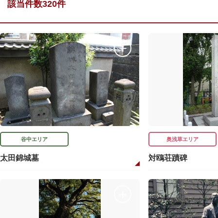
該当件数320件
谷中エリア
奥浅草エリア
太田錦城墓
対鴎荘蹟碑