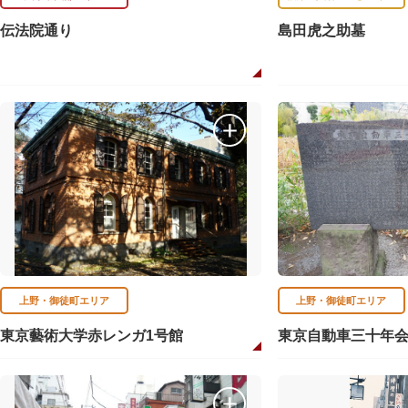
伝法院通り
島田虎之助墓
上野・御徒町エリア
上野・御徒町エリア
東京藝術大学赤レンガ1号館
東京自動車三十年