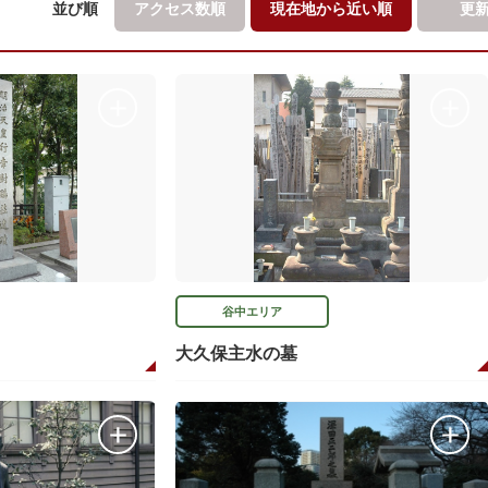
並び順
アクセス数順
現在地から
近い順
更
谷中エリア
大久保主水の墓