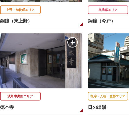
上野・御徒町エリア
奥浅草エリア
銅鐘（東上野）
銅鐘（今戸）
浅草中央部エリア
根岸・入谷・金杉エリア
徳本寺
日の出湯