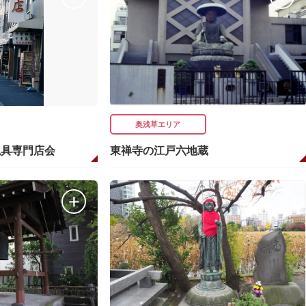
奥浅草エリア
仏具専門店会
東禅寺の江戸六地蔵