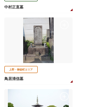
中村正直墓
上野・御徒町エリア
鳥居清信墓