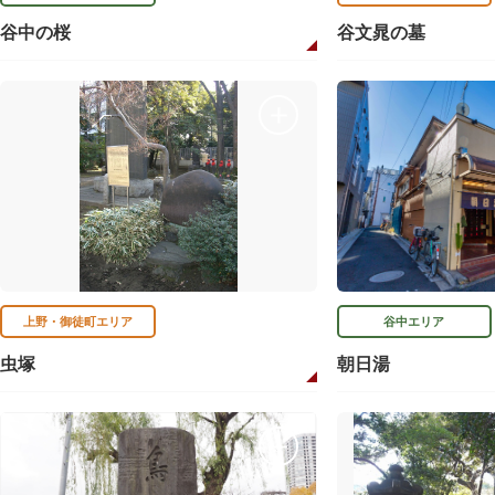
谷中の桜
谷文晁の墓
上野・御徒町エリア
谷中エリア
虫塚
朝日湯