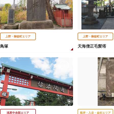
上野・御徒町エリア
上野・御徒町エリア
鳥塚
天海僧正毛髪塔
浅草中央部エリア
根岸・入谷・金杉エリア