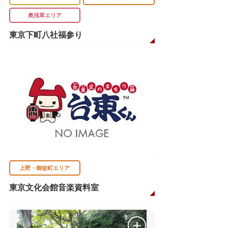
奥浅草エリア
東京下町八社福参り
上野・御徒町エリア
東京文化会館音楽資料室