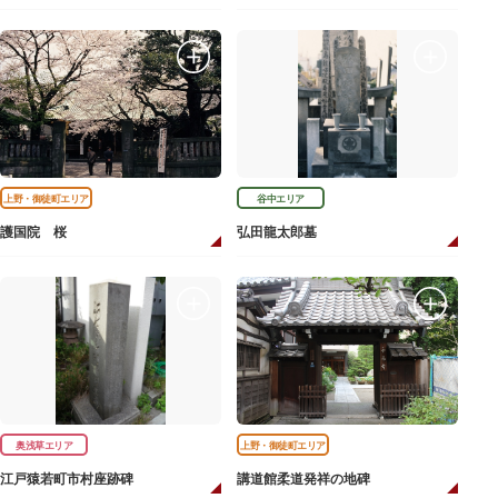
上野・御徒町エリア
谷中エリア
護国院 桜
弘田龍太郎墓
奥浅草エリア
上野・御徒町エリア
江戸猿若町市村座跡碑
講道館柔道発祥の地碑