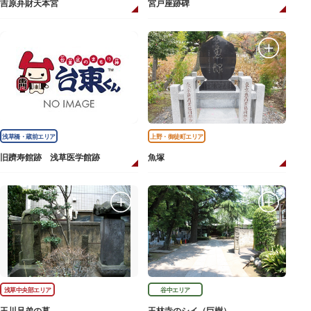
吉原弁財天本宮
宮戸座跡碑
浅草橋・蔵前エリア
上野・御徒町エリア
旧躋寿館跡 浅草医学館跡
魚塚
浅草中央部エリア
谷中エリア