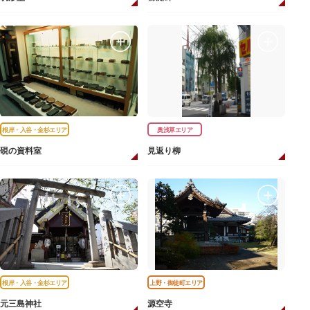
根岸・入谷・金杉エリア
奥浅草エリア
硯の資料室
見返り柳
根岸・入谷・金杉エリア
上野・御徒町エリア
元三島神社
源空寺