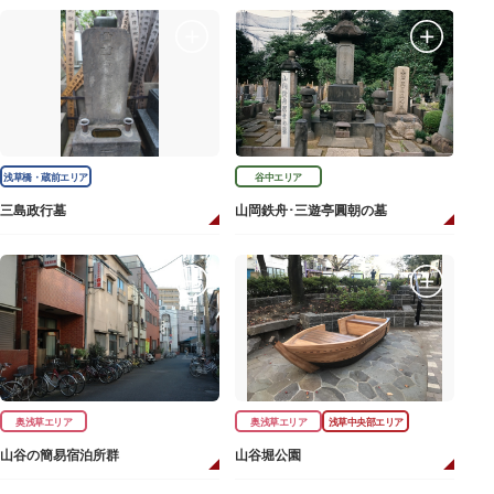
浅草橋・蔵前エリア
谷中エリア
三島政行墓
山岡鉄舟･三遊亭圓朝の墓
奥浅草エリア
奥浅草エリア
浅草中央部エリア
山谷の簡易宿泊所群
山谷堀公園