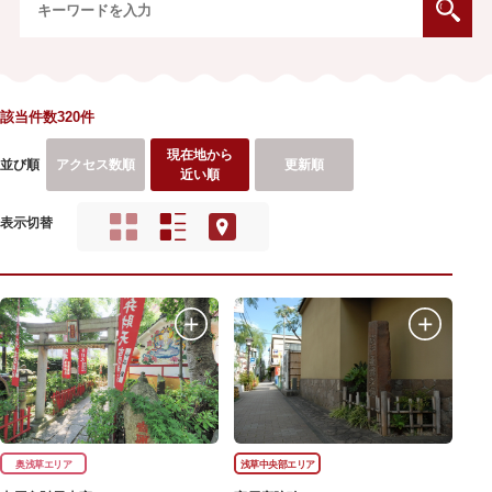
該当件数320件
現在地から
並び順
アクセス数順
更新順
近い順
表示切替
奥浅草エリア
浅草中央部エリア