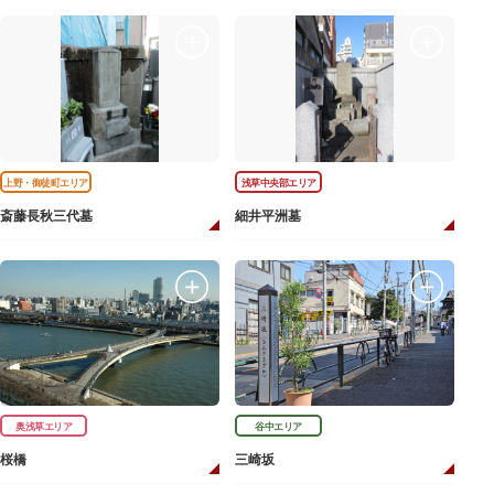
上野・御徒町エリア
浅草中央部エリア
斎藤長秋三代墓
細井平洲墓
奥浅草エリア
谷中エリア
桜橋
三崎坂