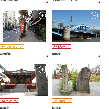
玉川兄弟の墓
玉林寺のシイ（巨樹）
根岸・入谷・金杉エリア
浅草中央部エリア
金杉通り
駒形橋
浅草中央部エリア
上野・御徒町エリア
駒形堂
櫛淵碑