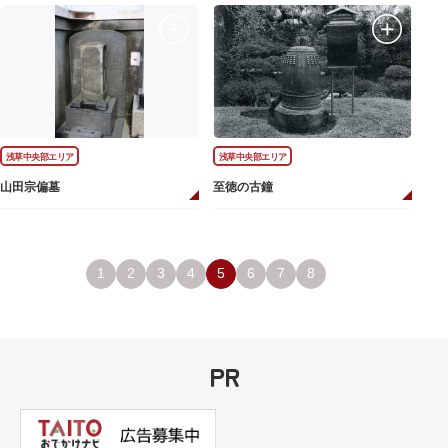
浅草中央部エリア
浅草中央部エリア
山田宗偏墓
至徳の古鐘
1
2
3
4
5
6
7
8
PR