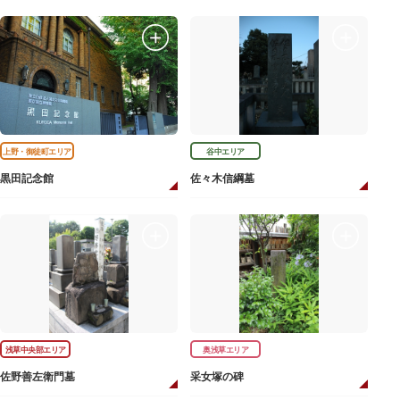
上野・御徒町エリア
谷中エリア
黒田記念館
佐々木信綱墓
浅草中央部エリア
奥浅草エリア
佐野善左衛門墓
采女塚の碑