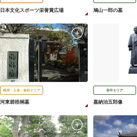
日本文化スポーツ栄誉賞広場
鳩山一郎の墓
根岸・入谷・金杉エリア
谷中エリア
河東碧梧桐墓
嘉納治五郎像