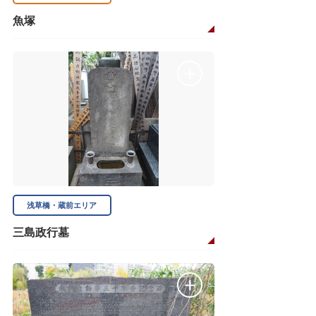
魚塚
浅草橋・蔵前エリア
三島政行墓