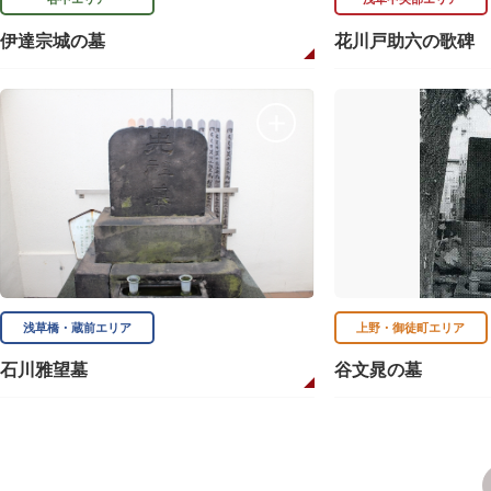
伊達宗城の墓
花川戸助六の歌碑
浅草橋・蔵前エリア
上野・御徒町エリア
石川雅望墓
谷文晁の墓