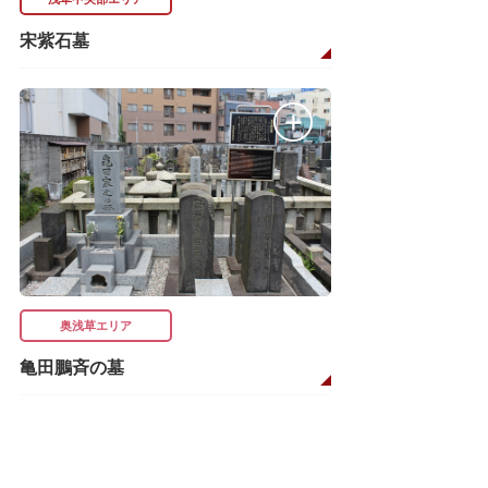
宋紫石墓
奥浅草エリア
亀田鵬斉の墓