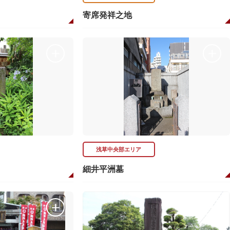
寄席発祥之地
浅草中央部エリア
細井平洲墓