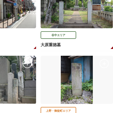
谷中エリア
大原重徳墓
上野・御徒町エリア