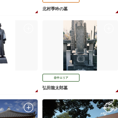
北村季吟の墓
谷中エリア
弘田龍太郎墓