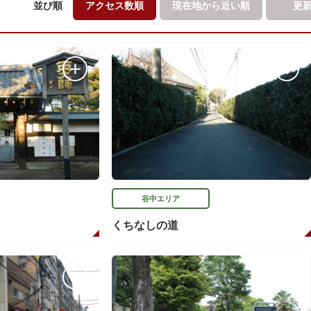
並び順
アクセス数順
現在地から
近い順
更
谷中エリア
くちなしの道