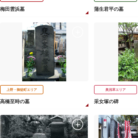
梅田雲浜墓
蒲生君平の墓
上野・御徒町エリア
奥浅草エリア
高橋至時の墓
采女塚の碑