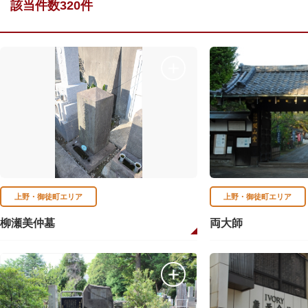
該当件数320件
上野・御徒町エリア
上野・御徒町エリア
柳瀬美仲墓
両大師