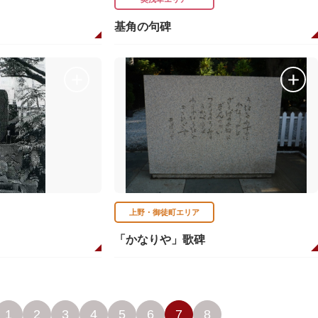
基角の句碑
上野・御徒町エリア
「かなりや」歌碑
1
2
3
4
5
6
7
8