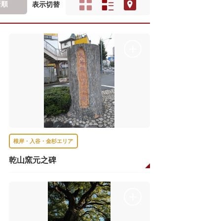
新順
表示切替
根岸・入谷・金杉エリア
乾山窯元之碑