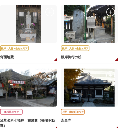
根岸・入谷・金杉エリア
根岸・入谷・金杉エリア
背面地蔵
根岸御行の松
奥浅草エリア
上野・御徒町エリア
浅草名所七福神 布袋尊（橋場不動
永昌寺
尊）