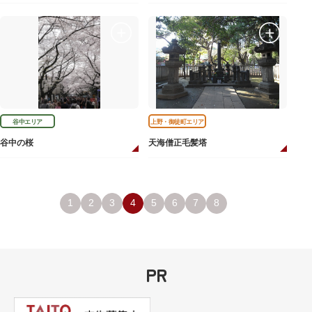
谷中エリア
上野・御徒町エリア
谷中の桜
天海僧正毛髪塔
1
2
3
4
5
6
7
8
PR