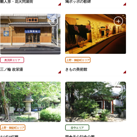
雛人形・花火問屋街
鳩ポッポの歌碑
奥浅草エリア
上野・御徒町エリア
三ノ輪 改栄湯
きもの美術館
上野・御徒町エリア
谷中エリア