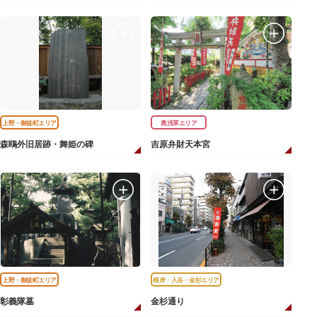
上野・御徒町エリア
奥浅草エリア
森鴎外旧居跡・舞姫の碑
吉原弁財天本宮
上野・御徒町エリア
根岸・入谷・金杉エリア
彰義隊墓
金杉通り