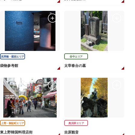
浅草橋・蔵前エリア
谷中エリア
袋物参考館
太宰春台の墓
上野・御徒町エリア
奥浅草エリア
東上野韓国料理店街
吉原観音