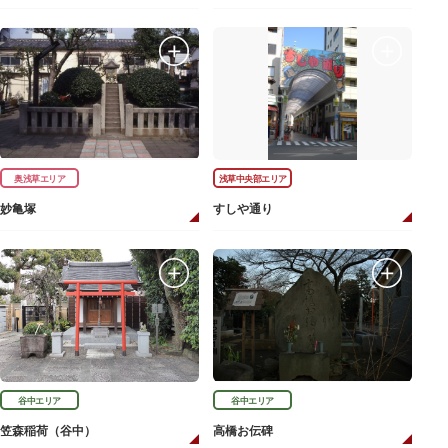
奥浅草エリア
浅草中央部エリア
妙亀塚
すしや通り
谷中エリア
谷中エリア
笠森稲荷（谷中）
高橋お伝碑