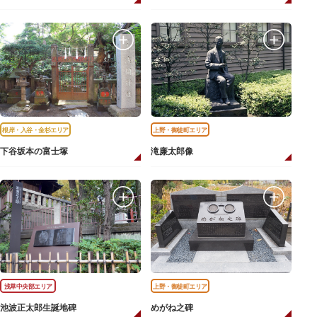
根岸・入谷・金杉エリア
上野・御徒町エリア
下谷坂本の富士塚
滝廉太郎像
浅草中央部エリア
上野・御徒町エリア
池波正太郎生誕地碑
めがね之碑