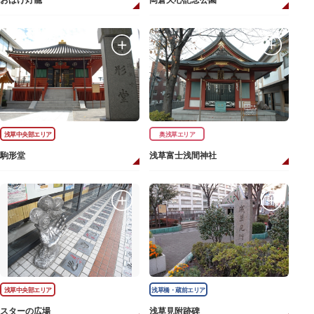
おばけ灯籠
岡倉天心記念公園
浅草中央部エリア
奥浅草エリア
駒形堂
浅草富士浅間神社
浅草中央部エリア
浅草橋・蔵前エリア
スターの広場
浅草見附跡碑