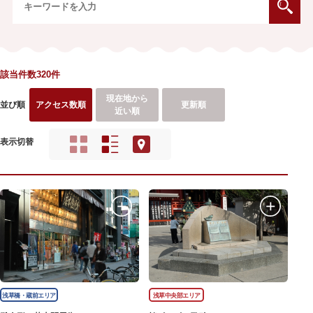
該当件数320件
現在地から
並び順
アクセス数順
更新順
近い順
表示切替
浅草橋・蔵前エリア
浅草中央部エリア