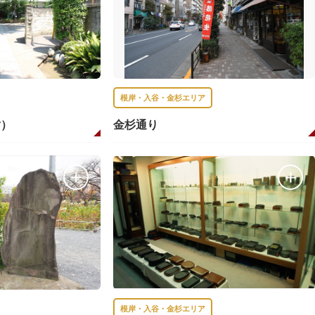
根岸・入谷・金杉エリア
樹）
金杉通り
根岸・入谷・金杉エリア