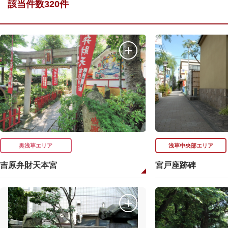
該当件数320件
奥浅草エリア
浅草中央部エリア
吉原弁財天本宮
宮戸座跡碑