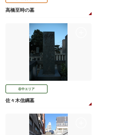
高橋至時の墓
谷中エリア
佐々木信綱墓