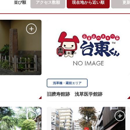
並び順
アクセス数順
現在地から
近い順
更
浅草橋・蔵前エリア
旧躋寿館跡 浅草医学館跡