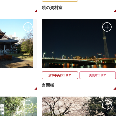
硯の資料室
浅草中央部エリア
奥浅草エリア
言問橋