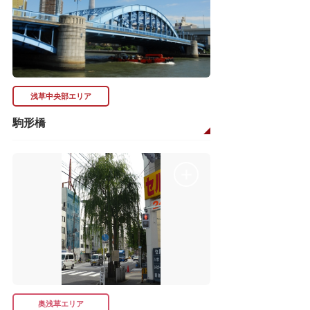
浅草中央部エリア
駒形橋
奥浅草エリア