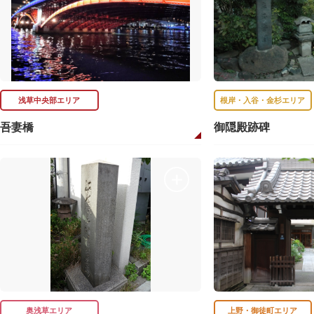
浅草中央部エリア
根岸・入谷・金杉エリア
吾妻橋
御隠殿跡碑
奥浅草エリア
上野・御徒町エリア