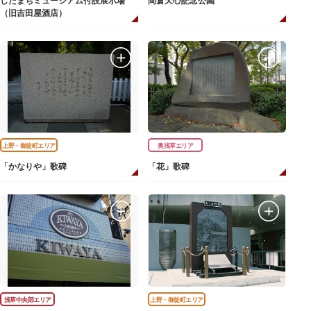
したまちミュージアム付設展示場
岡倉天心記念公園
（旧吉田屋酒店）
上野・御徒町エリア
奥浅草エリア
「かなりや」歌碑
「花」歌碑
浅草中央部エリア
上野・御徒町エリア