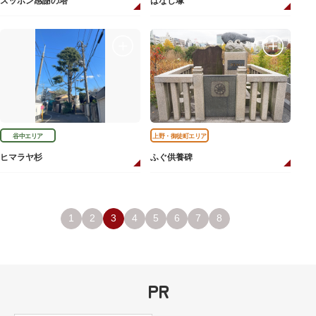
スッポン感謝の塔
はなし塚
谷中エリア
上野・御徒町エリア
ヒマラヤ杉
ふぐ供養碑
1
2
3
4
5
6
7
8
PR