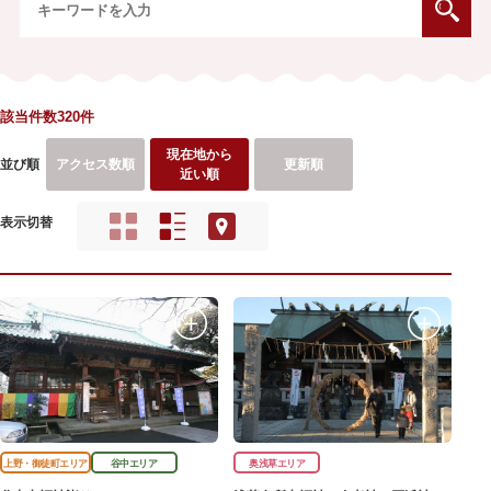
該当件数320件
現在地から
並び順
アクセス数順
更新順
近い順
表示切替
上野・御徒町エリア
谷中エリア
奥浅草エリア