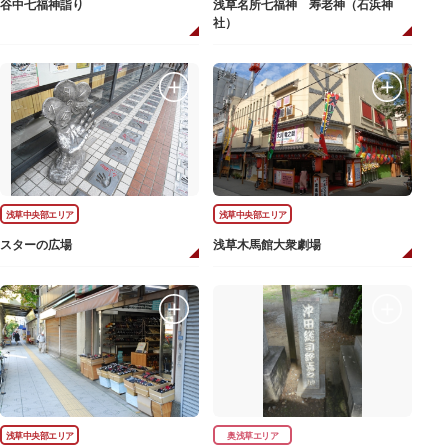
谷中七福神詣り
浅草名所七福神 寿老神（石浜神
社）
浅草中央部エリア
浅草中央部エリア
スターの広場
浅草木馬館大衆劇場
浅草中央部エリア
奥浅草エリア