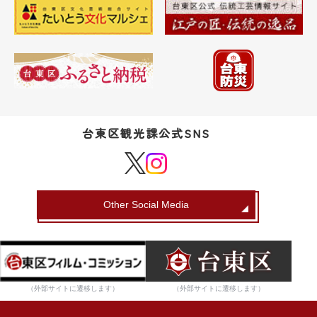
台東区観光課公式SNS
Other Social Media
（外部サイトに遷移します）
（外部サイトに遷移します）