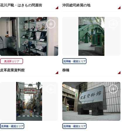
花川戸靴・はきもの問屋街
沖田総司終焉の地
奥浅草エリア
浅草橋・蔵前エリア
皮革産業資料館
柳橋
浅草橋・蔵前エリア
浅草橋・蔵前エリア