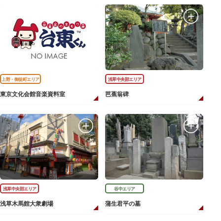
上野・御徒町エリア
浅草中央部エリア
東京文化会館音楽資料室
芭蕉翁碑
浅草中央部エリア
谷中エリア
浅草木馬館大衆劇場
蒲生君平の墓