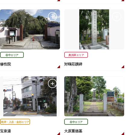
谷中エリア
奥浅草エリア
修性院
対鴎荘蹟碑
根岸・入谷・金杉エリア
谷中エリア
宝泉湯
大原重徳墓