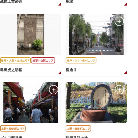
蔵前工業跡碑
鳥塚
根岸・入谷・金杉エリア
浅草中央部エリア
根岸・入谷・金杉エリア
島田虎之助墓
柳通り
上野・御徒町エリア
上野・御徒町エリア