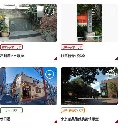
浅草中央部エリア
浅草中央部エリア
石川啄木の歌碑
浅草観音戒殺碑
谷中エリア
上野・御徒町エリア
朝日湯
東京都美術館美術情報室