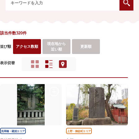
該当件数320件
現在地から
並び順
アクセス数順
更新順
近い順
表示切替
浅草橋・蔵前エリア
上野・御徒町エリア