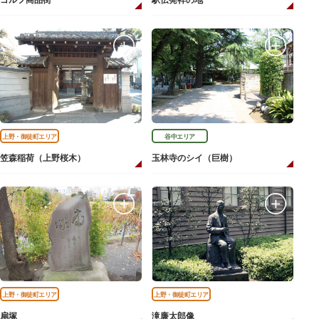
ゴルフ商品街
駅伝発祥の地
上野・御徒町エリア
谷中エリア
笠森稲荷（上野桜木）
玉林寺のシイ（巨樹）
上野・御徒町エリア
上野・御徒町エリア
扇塚
滝廉太郎像