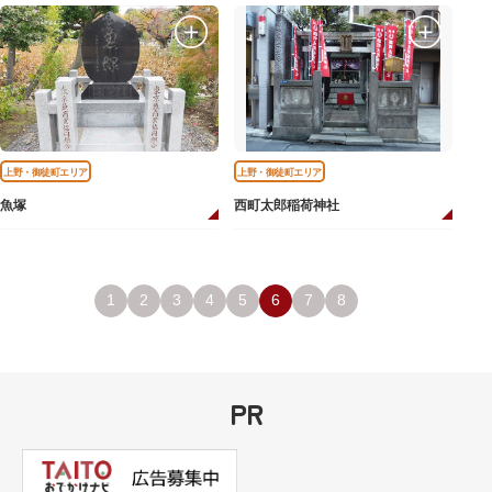
上野・御徒町エリア
上野・御徒町エリア
魚塚
西町太郎稲荷神社
1
2
3
4
5
6
7
8
PR