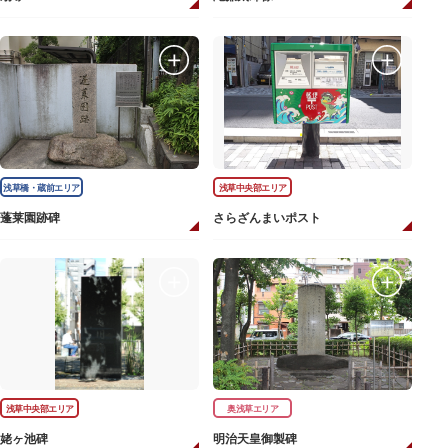
浅草橋・蔵前エリア
浅草中央部エリア
蓬莱園跡碑
さらざんまいポスト
浅草中央部エリア
奥浅草エリア
姥ヶ池碑
明治天皇御製碑