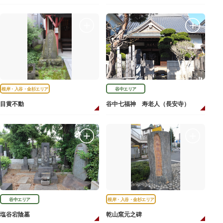
根岸・入谷・金杉エリア
谷中エリア
目黄不動
谷中七福神 寿老人（長安寺）
谷中エリア
根岸・入谷・金杉エリア
塩谷宕陰墓
乾山窯元之碑