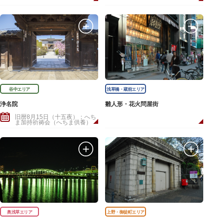
谷中エリア
浅草橋・蔵前エリア
浄名院
雛人形・花火問屋街
旧暦8月15日（十五夜）：へち
ま加持祈祷会（へちま供養）
奥浅草エリア
上野・御徒町エリア