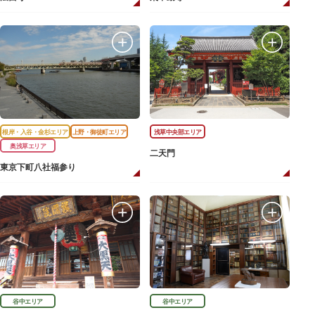
根岸・入谷・金杉エリア
上野・御徒町エリア
浅草中央部エリア
奥浅草エリア
二天門
東京下町八社福参り
谷中エリア
谷中エリア