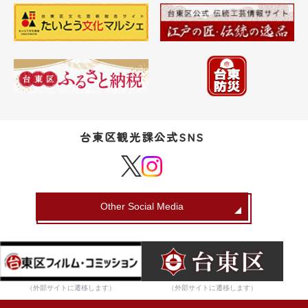
台東区観光課公式SNS
Other Social Media
（外部サイトに遷移します）
（外部サイトに遷移します）