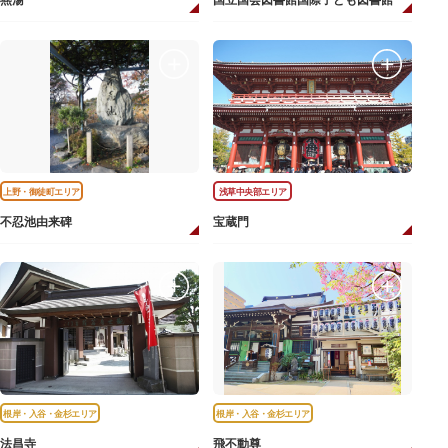
燕湯
国立国会図書館国際子ども図書館
上野・御徒町エリア
浅草中央部エリア
不忍池由来碑
宝蔵門
根岸・入谷・金杉エリア
根岸・入谷・金杉エリア
法昌寺
飛不動尊