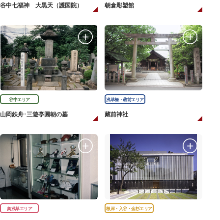
谷中七福神 大黒天（護国院）
朝倉彫塑館
谷中エリア
浅草橋・蔵前エリア
山岡鉄舟･三遊亭圓朝の墓
藏前神社
奥浅草エリア
根岸・入谷・金杉エリア