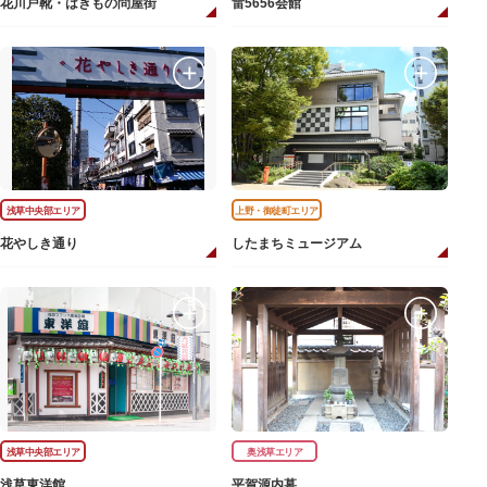
花川戸靴・はきもの問屋街
雷5656会館
浅草中央部エリア
上野・御徒町エリア
花やしき通り
したまちミュージアム
浅草中央部エリア
奥浅草エリア
浅草東洋館
平賀源内墓