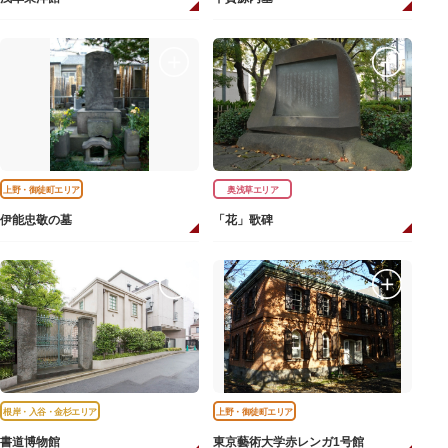
上野・御徒町エリア
奥浅草エリア
伊能忠敬の墓
「花」歌碑
根岸・入谷・金杉エリア
上野・御徒町エリア
書道博物館
東京藝術大学赤レンガ1号館