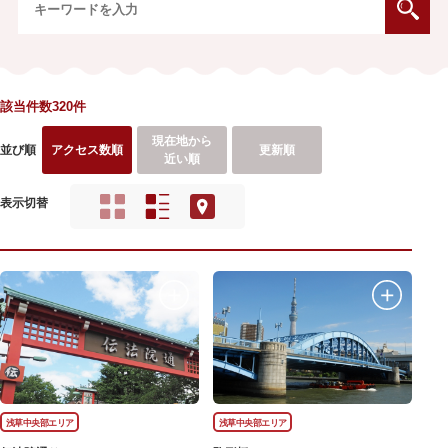
該当件数320件
現在地から
並び順
アクセス数順
更新順
近い順
表示切替
浅草中央部エリア
浅草中央部エリア