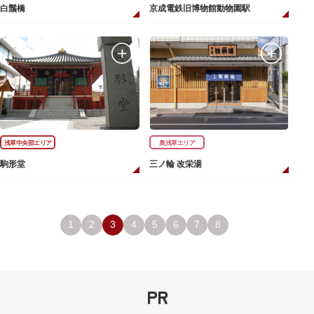
白鬚橋
京成電鉄旧博物館動物園駅
浅草中央部エリア
奥浅草エリア
駒形堂
三ノ輪 改栄湯
1
2
3
4
5
6
7
8
PR