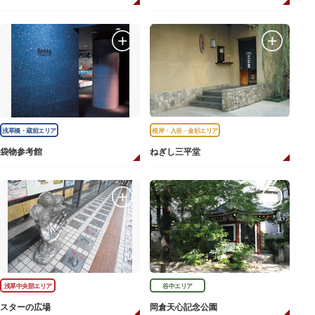
浅草橋・蔵前エリア
根岸・入谷・金杉エリア
袋物参考館
ねぎし三平堂
浅草中央部エリア
谷中エリア
スターの広場
岡倉天心記念公園