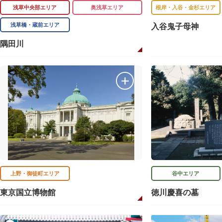
浅草中央部エリア
奥浅草エリア
根岸・入谷・金杉エリア
浅草橋・蔵前エリア
入谷鬼子母神
隅田川
上野・御徒町エリア
谷中エリア
東京国立博物館
徳川慶喜の墓