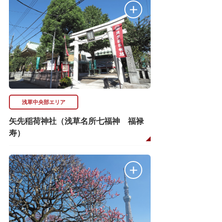
浅草中央部エリア
矢先稲荷神社（浅草名所七福神 福禄
寿）