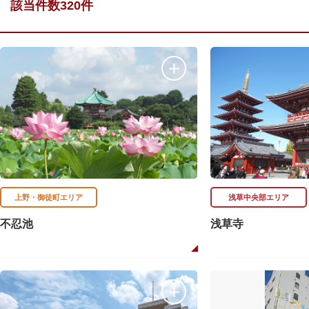
該当件数320件
上野・御徒町エリア
浅草中央部エリア
不忍池
浅草寺