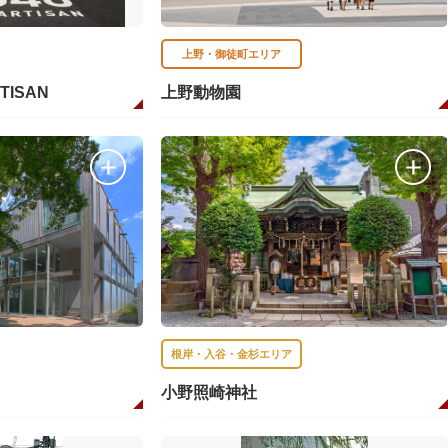
上野・御徒町エリア
RTISAN
上野動物園
根岸・入谷・金杉エリア
小野照崎神社