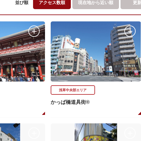
並び順
アクセス数順
現在地から
近い順
更
浅草中央部エリア
かっぱ橋道具街®