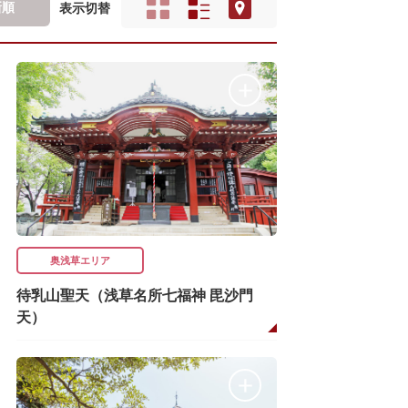
新順
表示切替
奥浅草エリア
待乳山聖天（浅草名所七福神 毘沙門
天）