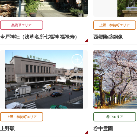
奥浅草エリア
上野・御徒町エリア
今戸神社（浅草名所七福神 福禄寿）
西郷隆盛銅像
上野・御徒町エリア
谷中エリア
上野駅
谷中霊園