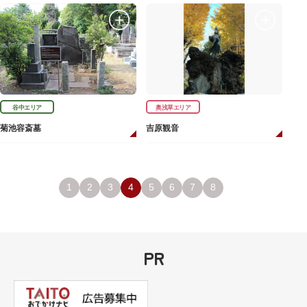
谷中エリア
奥浅草エリア
菊池容斎墓
吉原観音
1
2
3
4
5
6
7
8
PR