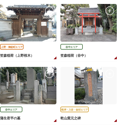
上野・御徒町エリア
谷中エリア
笠森稲荷（上野桜木）
笠森稲荷（谷中）
谷中エリア
根岸・入谷・金杉エリア
蒲生君平の墓
乾山窯元之碑