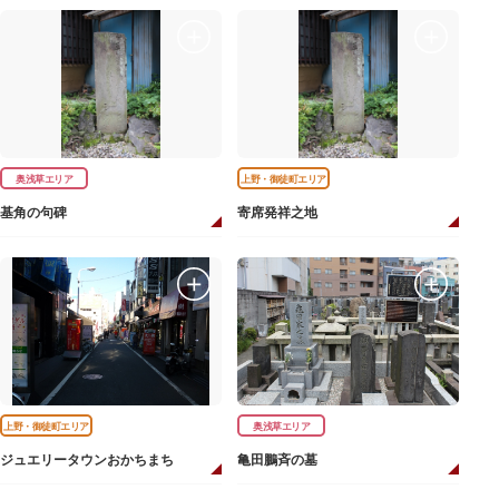
奥浅草エリア
上野・御徒町エリア
基角の句碑
寄席発祥之地
上野・御徒町エリア
奥浅草エリア
ジュエリータウンおかちまち
亀田鵬斉の墓