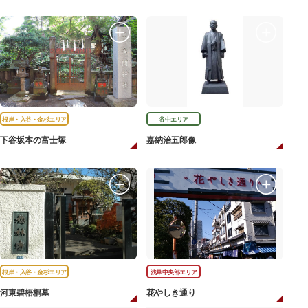
根岸・入谷・金杉エリア
谷中エリア
下谷坂本の富士塚
嘉納治五郎像
根岸・入谷・金杉エリア
浅草中央部エリア
河東碧梧桐墓
花やしき通り