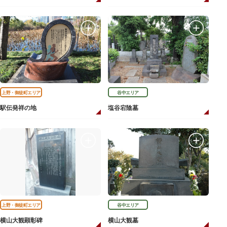
上野・御徒町エリア
谷中エリア
駅伝発祥の地
塩谷宕陰墓
上野・御徒町エリア
谷中エリア
横山大観顕彰碑
横山大観墓