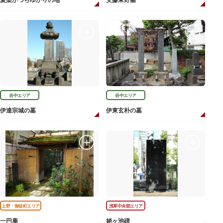
愛染かつらゆかりの地
安藤東野墓
谷中エリア
谷中エリア
伊達宗城の墓
伊東玄朴の墓
上野・御徒町エリア
浅草中央部エリア
一円庵
姥ヶ池碑