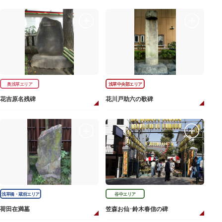
奥浅草エリア
浅草中央部エリア
花吉原名残碑
花川戸助六の歌碑
浅草橋・蔵前エリア
谷中エリア
荷田在満墓
笠森お仙･鈴木春信の碑