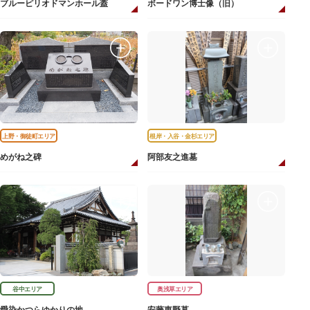
ブルーピリオドマンホール蓋
ボードワン博士像（旧）
上野・御徒町エリア
根岸・入谷・金杉エリア
めがね之碑
阿部友之進墓
谷中エリア
奥浅草エリア