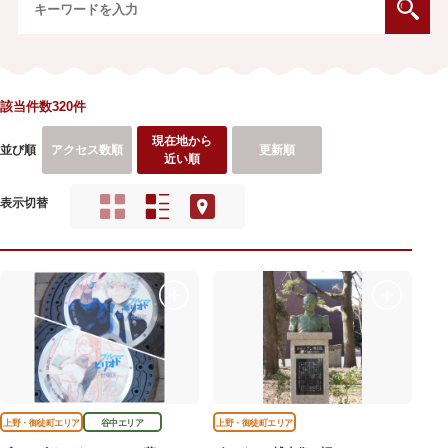
該当件数320件
現在地から
並び順
アクセス数順
更新順
近い順
表示切替
上野・御徒町エリア
谷中エリア
上野・御徒町エリア