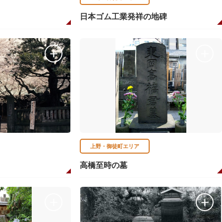
日本ゴム工業発祥の地碑
上野・御徒町エリア
高橋至時の墓