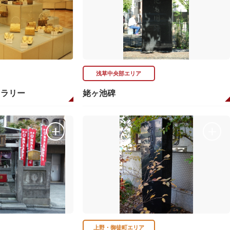
浅草中央部エリア
ャラリー
姥ヶ池碑
上野・御徒町エリア