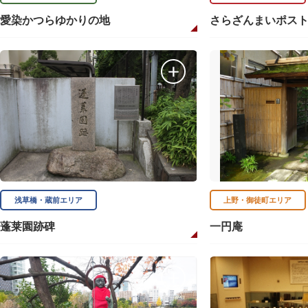
愛染かつらゆかりの地
さらざんまいポス
浅草橋・蔵前エリア
上野・御徒町エリア
蓬莱園跡碑
一円庵