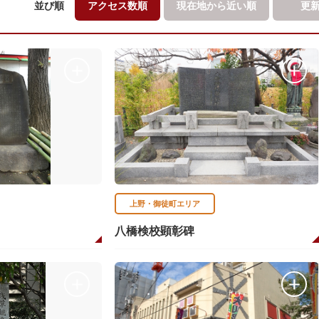
並び順
アクセス数順
現在地から
近い順
更
上野・御徒町エリア
八橋検校顕彰碑