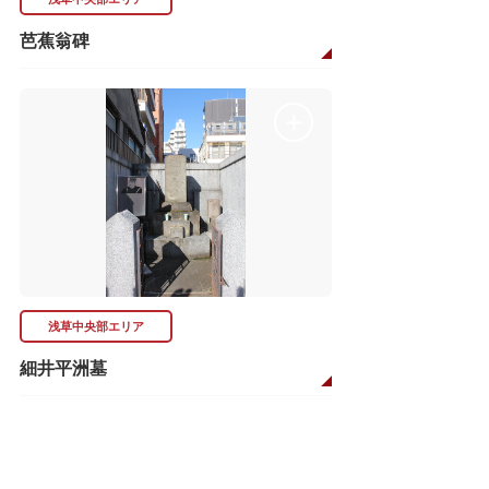
芭蕉翁碑
浅草中央部エリア
細井平洲墓