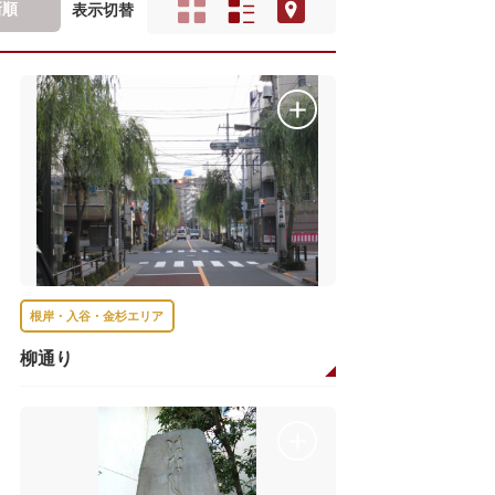
新順
表示切替
根岸・入谷・金杉エリア
柳通り