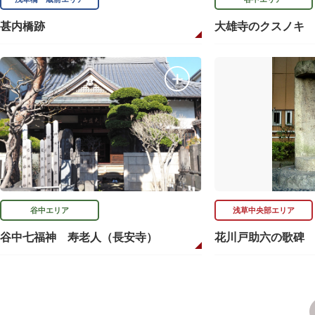
甚内橋跡
大雄寺のクスノキ
谷中エリア
浅草中央部エリア
谷中七福神 寿老人（長安寺）
花川戸助六の歌碑