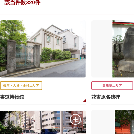
該当件数320件
根岸・入谷・金杉エリア
奥浅草エリア
書道博物館
花吉原名残碑