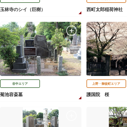
玉林寺のシイ（巨樹）
西町太郎稲荷神社
谷中エリア
上野・御徒町エリア
菊池容斎墓
護国院 桜