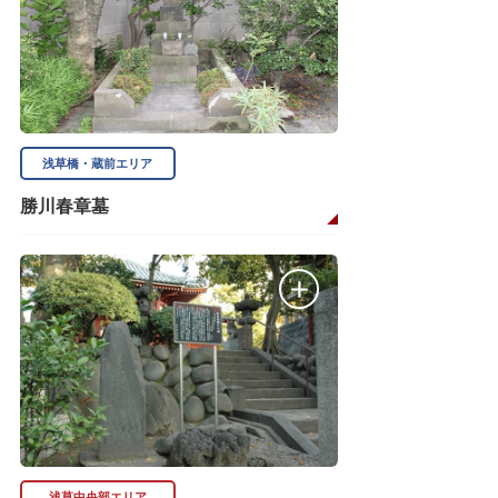
浅草橋・蔵前エリア
勝川春章墓
浅草中央部エリア