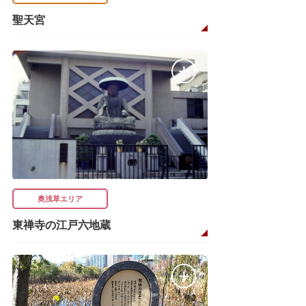
聖天宮
奥浅草エリア
東禅寺の江戸六地蔵