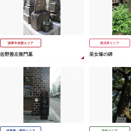
浅草中央部エリア
奥浅草エリア
佐野善左衛門墓
采女塚の碑
浅草橋・蔵前エリア
谷中エリア