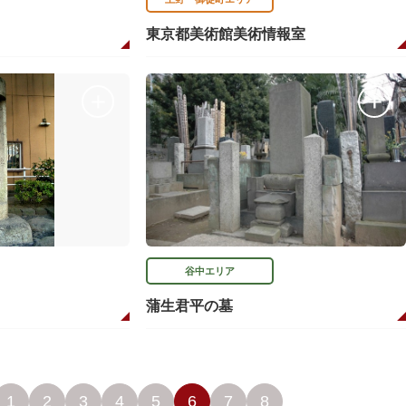
東京都美術館美術情報室
谷中エリア
蒲生君平の墓
1
2
3
4
5
6
7
8