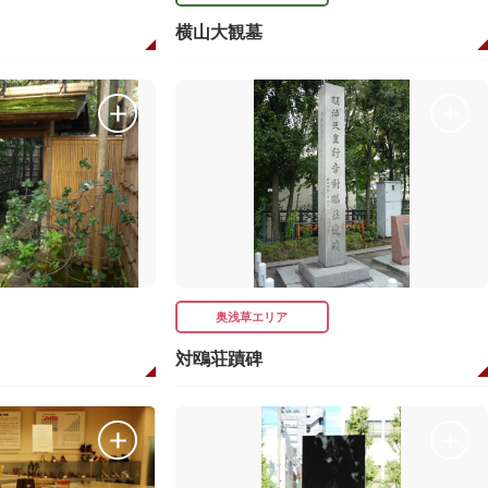
ト
横山大観墓
奥浅草エリア
対鴎荘蹟碑