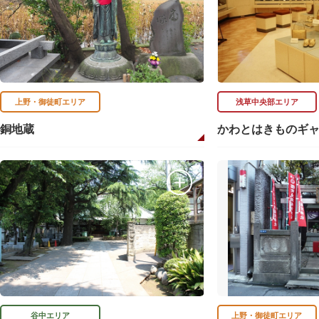
上野・御徒町エリア
浅草中央部エリア
銅地蔵
かわとはきものギ
谷中エリア
上野・御徒町エリア