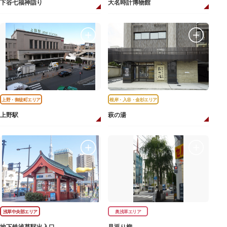
下谷七福神詣り
大名時計博物館
上野・御徒町エリア
根岸・入谷・金杉エリア
上野駅
萩の湯
浅草中央部エリア
奥浅草エリア