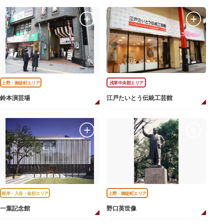
上野・御徒町エリア
浅草中央部エリア
鈴本演芸場
江戸たいとう伝統工芸館
根岸・入谷・金杉エリア
上野・御徒町エリア
一葉記念館
野口英世像