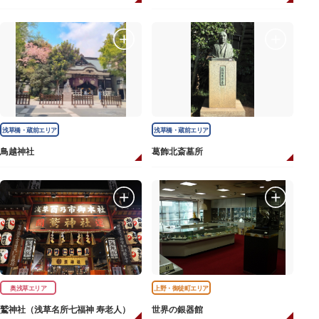
浅草橋・蔵前エリア
浅草橋・蔵前エリア
鳥越神社
葛飾北斎墓所
奥浅草エリア
上野・御徒町エリア
鷲神社（浅草名所七福神 寿老人）
世界の銀器館