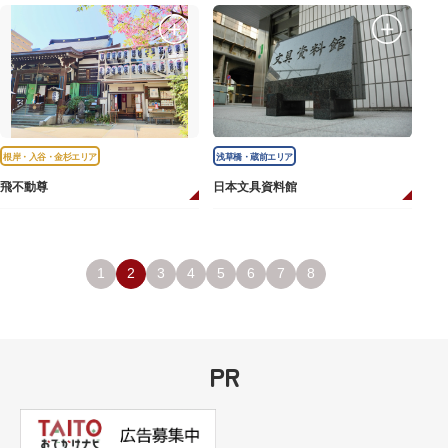
根岸・入谷・金杉エリア
浅草橋・蔵前エリア
飛不動尊
日本文具資料館
1
2
3
4
5
6
7
8
PR