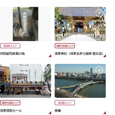
奥浅草エリア
浅草中央部エリア
沖田総司終焉の地
浅草神社（浅草名所七福神 恵比須）
浅草中央部エリア
奥浅草エリア
浅草演芸ホール
桜橋