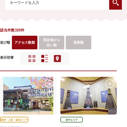
該当件数320件
現在地から
並び順
アクセス数順
更新順
近い順
表示切替
根岸・入谷・金杉エリア
谷中エリア