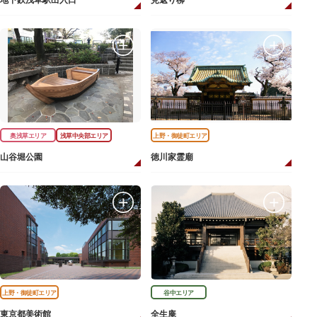
地下鉄浅草駅出入口
見返り柳
奥浅草エリア
浅草中央部エリア
上野・御徒町エリア
山谷堀公園
徳川家霊廟
上野・御徒町エリア
谷中エリア
東京都美術館
全生庵