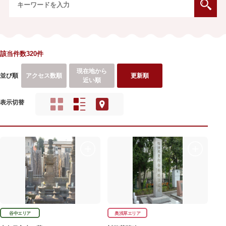
該当件数320件
現在地から
並び順
アクセス数順
更新順
近い順
表示切替
谷中エリア
奥浅草エリア