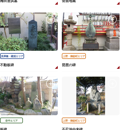
梅田雲浜墓
背面地蔵
浅草橋・蔵前エリア
上野・御徒町エリア
不動板碑
琵琶の碑
谷中エリア
上野・御徒町エリア
板碑
不忍池由来碑