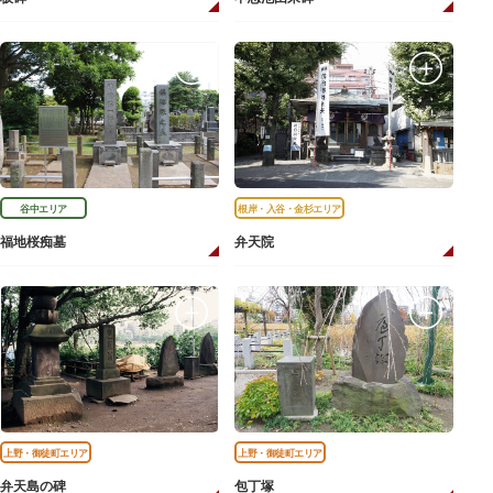
谷中エリア
根岸・入谷・金杉エリア
福地桜痴墓
弁天院
上野・御徒町エリア
上野・御徒町エリア
弁天島の碑
包丁塚