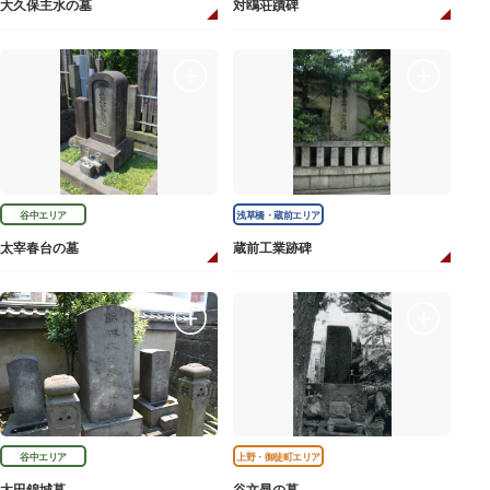
大久保主水の墓
対鴎荘蹟碑
谷中エリア
浅草橋・蔵前エリア
太宰春台の墓
蔵前工業跡碑
谷中エリア
上野・御徒町エリア