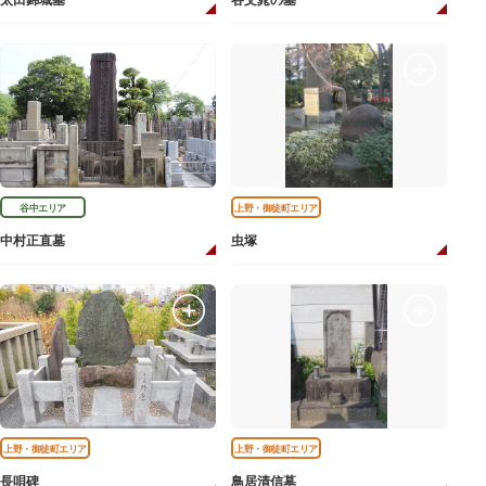
太田錦城墓
谷文晁の墓
谷中エリア
上野・御徒町エリア
中村正直墓
虫塚
上野・御徒町エリア
上野・御徒町エリア
長唄碑
鳥居清信墓