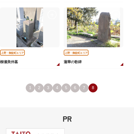
上野・御徒町エリア
上野・御徒町エリア
柳瀬美仲墓
蓮華の歌碑
1
2
3
4
5
6
7
8
PR