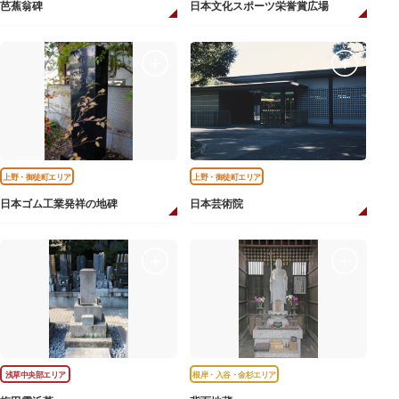
芭蕉翁碑
日本文化スポーツ栄誉賞広場
上野・御徒町エリア
上野・御徒町エリア
日本ゴム工業発祥の地碑
日本芸術院
浅草中央部エリア
根岸・入谷・金杉エリア