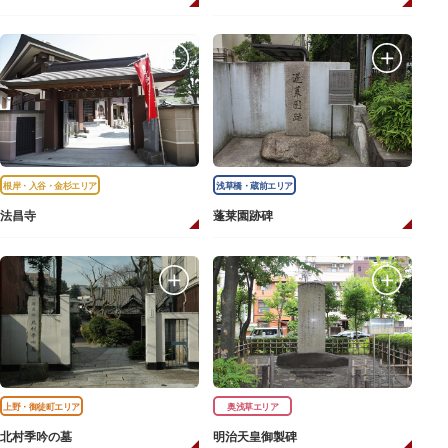
根岸・入谷・金杉エリア
浅草橋・蔵前エリア
法昌寺
蓬莱園跡碑
上野・御徒町エリア
奥浅草エリア
北村季吟の墓
明治天皇御製碑