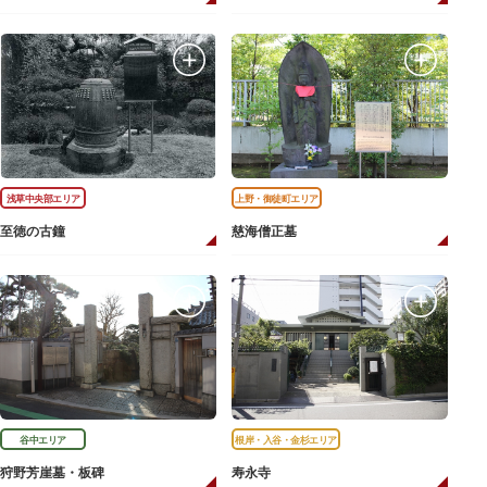
浅草中央部エリア
上野・御徒町エリア
至徳の古鐘
慈海僧正墓
谷中エリア
根岸・入谷・金杉エリア
狩野芳崖墓・板碑
寿永寺