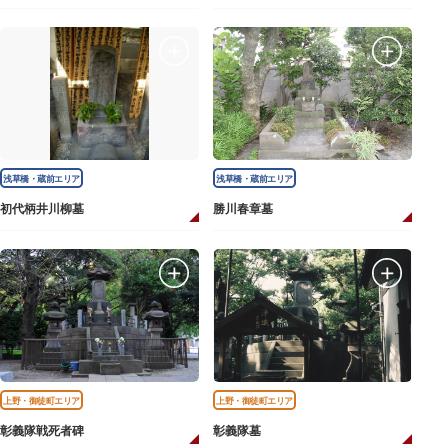
浅草橋・蔵前エリア
浅草橋・蔵前エリア
初代柄井川柳墓
勝川春章墓
上野・御徒町エリア
上野・御徒町エリア
彰義隊戦死者碑
彰義隊墓