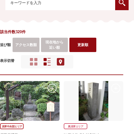
該当件数320件
現在地から
並び順
アクセス数順
更新順
近い順
表示切替
浅草中央部エリア
奥浅草エリア