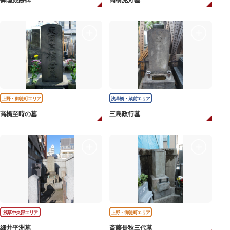
御隠殿跡碑
高橋泥舟墓
上野・御徒町エリア
浅草橋・蔵前エリア
高橋至時の墓
三島政行墓
浅草中央部エリア
上野・御徒町エリア
細井平洲墓
斎藤長秋三代墓