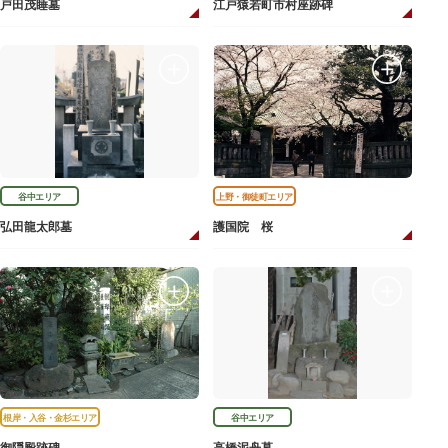
戸田茂睡墓
江戸猿若町市村座跡碑
谷中エリア
上野・御徒町エリア
弘田龍太郎墓
護国院 桜
根岸・入谷・金杉エリア
谷中エリア