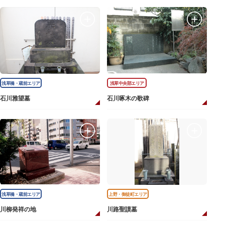
浅草橋・蔵前エリア
浅草中央部エリア
石川雅望墓
石川啄木の歌碑
浅草橋・蔵前エリア
上野・御徒町エリア
川柳発祥の地
川路聖謨墓