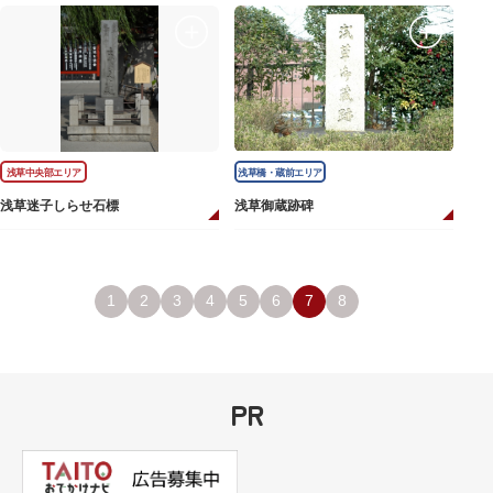
浅草中央部エリア
浅草橋・蔵前エリア
浅草迷子しらせ石標
浅草御蔵跡碑
1
2
3
4
5
6
7
8
PR