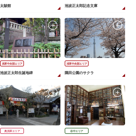
太皷館
池波正太郎記念文庫
浅草中央部エリア
浅草中央部エリア
池波正太郎生誕地碑
隅田公園のサクラ
奥浅草エリア
谷中エリア