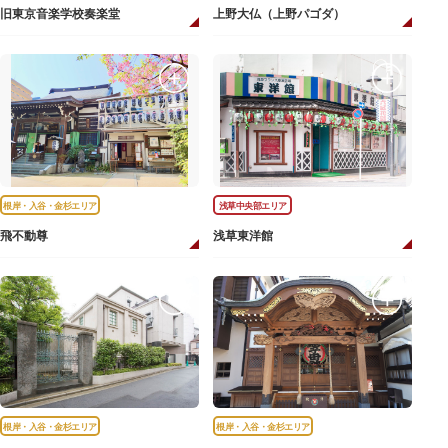
旧東京音楽学校奏楽堂
上野大仏（上野パゴダ）
根岸・入谷・金杉エリア
浅草中央部エリア
飛不動尊
浅草東洋館
根岸・入谷・金杉エリア
根岸・入谷・金杉エリア