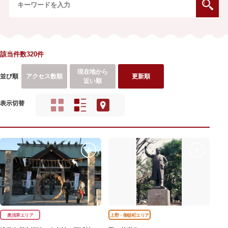
該当件数320件
現在地から
並び順
アクセス数順
更新順
近い順
表示切替
奥浅草エリア
上野・御徒町エリア