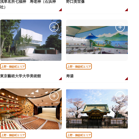
浅草名所七福神 寿老神（石浜神
野口英世像
社）
上野・御徒町エリア
上野・御徒町エリア
東京藝術大学大学美術館
寿湯
上野・御徒町エリア
上野・御徒町エリア