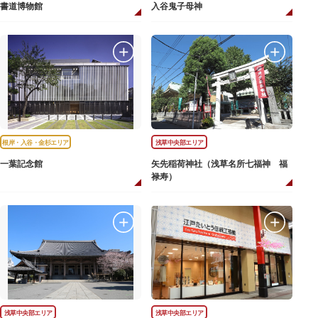
書道博物館
入谷鬼子母神
根岸・入谷・金杉エリア
浅草中央部エリア
一葉記念館
矢先稲荷神社（浅草名所七福神 福
禄寿）
浅草中央部エリア
浅草中央部エリア