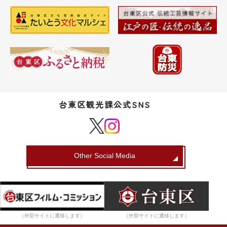
台東区観光課公式SNS
Other Social Media
（外部サイトに遷移します）
（外部サイトに遷移します）