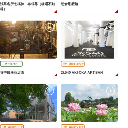
浅草名所七福神 布袋尊（橋場不動
朝倉彫塑館
尊）
谷中エリア
上野・御徒町エリア
谷中銀座商店街
2k540 AKI-OKA ARTISAN
上野・御徒町エリア
上野・御徒町エリア