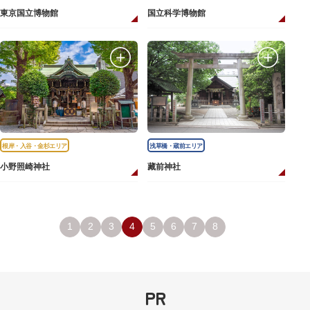
東京国立博物館
国立科学博物館
根岸・入谷・金杉エリア
浅草橋・蔵前エリア
小野照崎神社
藏前神社
1
2
3
4
5
6
7
8
PR