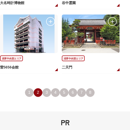
大名時計博物館
谷中霊園
浅草中央部エリア
浅草中央部エリア
雷5656会館
二天門
1
2
3
4
5
6
7
8
PR