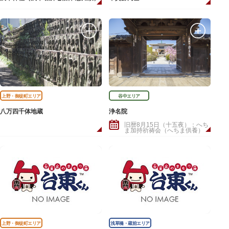
上野・御徒町エリア
谷中エリア
八万四千体地蔵
浄名院
旧暦8月15日（十五夜）：へち
ま加持祈祷会（へちま供養）
上野・御徒町エリア
浅草橋・蔵前エリア