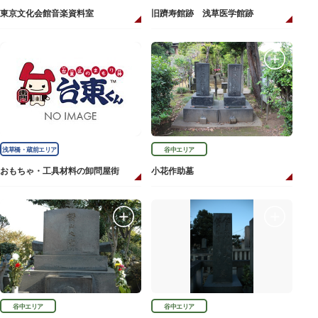
東京文化会館音楽資料室
旧躋寿館跡 浅草医学館跡
浅草橋・蔵前エリア
谷中エリア
おもちゃ・工具材料の卸問屋街
小花作助墓
谷中エリア
谷中エリア