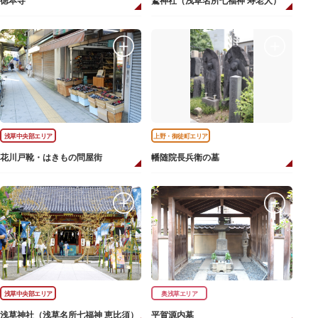
徳本寺
鷲神社（浅草名所七福神 寿老人）
浅草中央部エリア
上野・御徒町エリア
花川戸靴・はきもの問屋街
幡随院長兵衛の墓
浅草中央部エリア
奥浅草エリア
浅草神社（浅草名所七福神 恵比須）
平賀源内墓