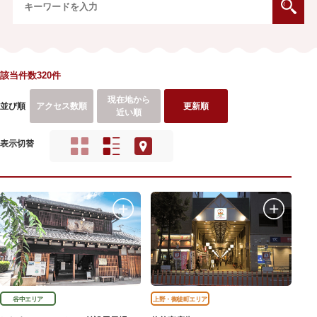
該当件数320件
現在地から
並び順
アクセス数順
更新順
近い順
表示切替
谷中エリア
上野・御徒町エリア