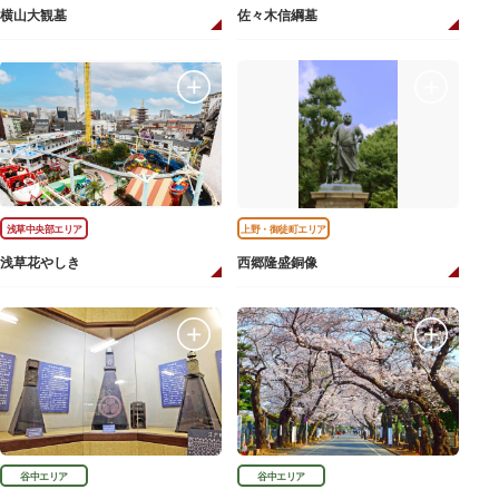
横山大観墓
佐々木信綱墓
浅草中央部エリア
上野・御徒町エリア
浅草花やしき
西郷隆盛銅像
谷中エリア
谷中エリア