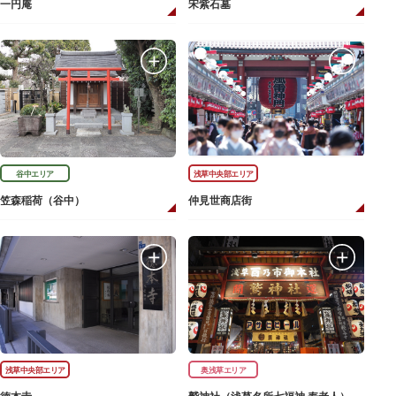
一円庵
宋紫石墓
谷中エリア
浅草中央部エリア
笠森稲荷（谷中）
仲見世商店街
浅草中央部エリア
奥浅草エリア