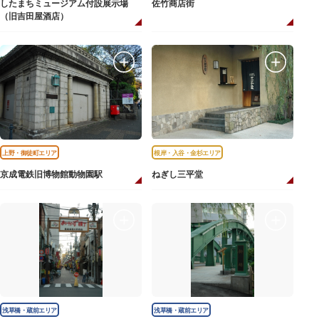
したまちミュージアム付設展示場
佐竹商店街
（旧吉田屋酒店）
上野・御徒町エリア
根岸・入谷・金杉エリア
京成電鉄旧博物館動物園駅
ねぎし三平堂
浅草橋・蔵前エリア
浅草橋・蔵前エリア