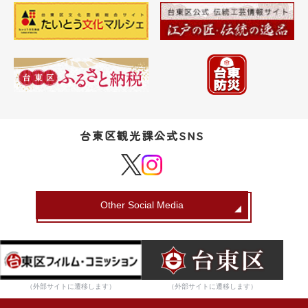
台東区観光課公式SNS
Other Social Media
（外部サイトに遷移します）
（外部サイトに遷移します）