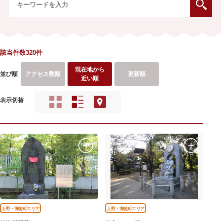
該当件数320件
現在地から
並び順
アクセス数順
更新順
近い順
表示切替
上野・御徒町エリア
上野・御徒町エリア