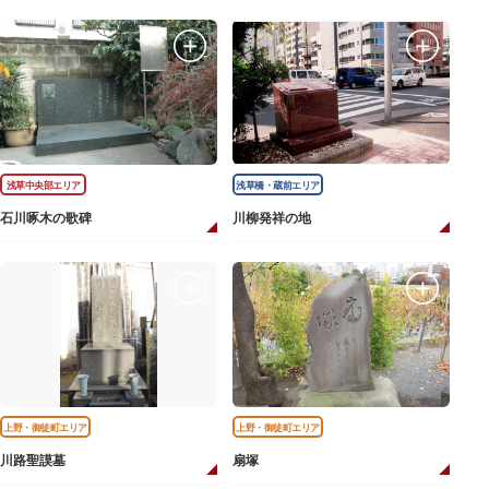
浅草中央部エリア
浅草橋・蔵前エリア
石川啄木の歌碑
川柳発祥の地
上野・御徒町エリア
上野・御徒町エリア
川路聖謨墓
扇塚