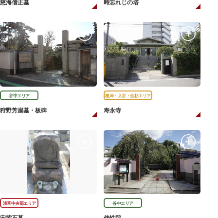
慈海僧正墓
時忘れじの塔
谷中エリア
根岸・入谷・金杉エリア
狩野芳崖墓・板碑
寿永寺
浅草中央部エリア
谷中エリア