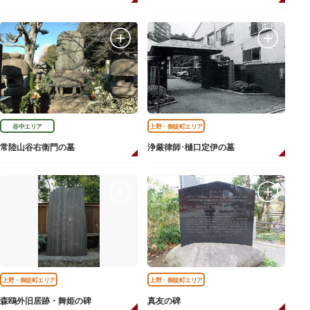
谷中エリア
上野・御徒町エリア
常陸山谷右衛門の墓
浄厳律師･樋口定伊の墓
上野・御徒町エリア
上野・御徒町エリア
森鴎外旧居跡・舞姫の碑
真友の碑