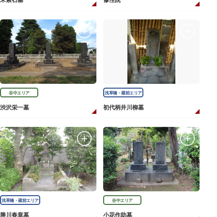
宋紫石墓
修性院
谷中エリア
浅草橋・蔵前エリア
渋沢栄一墓
初代柄井川柳墓
浅草橋・蔵前エリア
谷中エリア
勝川春章墓
小花作助墓