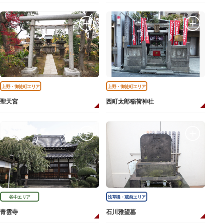
上野・御徒町エリア
上野・御徒町エリア
聖天宮
西町太郎稲荷神社
谷中エリア
浅草橋・蔵前エリア
青雲寺
石川雅望墓