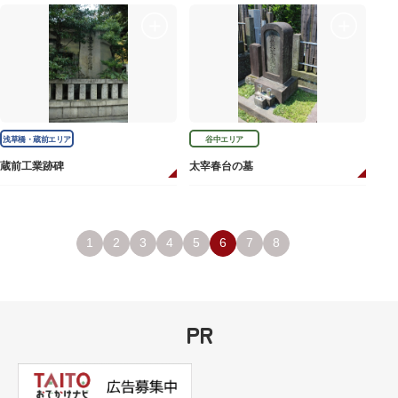
浅草橋・蔵前エリア
谷中エリア
蔵前工業跡碑
太宰春台の墓
1
2
3
4
5
6
7
8
PR