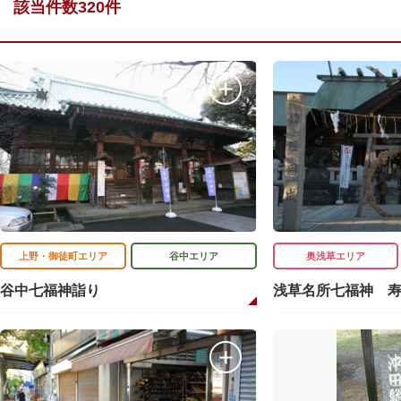
該当件数320件
上野・御徒町エリア
谷中エリア
奥浅草エリア
谷中七福神詣り
浅草名所七福神 