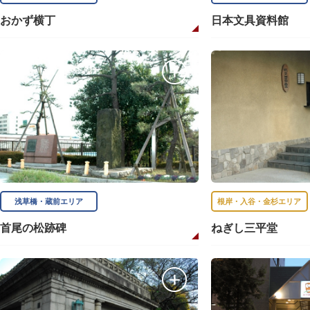
おかず横丁
日本文具資料館
浅草橋・蔵前エリア
根岸・入谷・金杉エリア
首尾の松跡碑
ねぎし三平堂