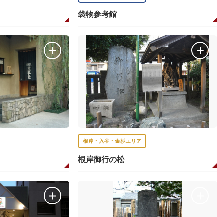
袋物参考館
根岸・入谷・金杉エリア
根岸御行の松