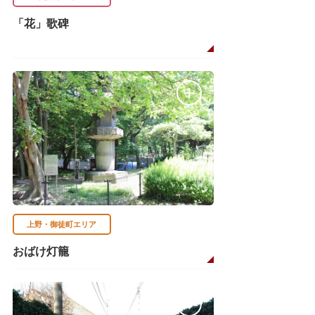
「花」歌碑
上野・御徒町エリア
おばけ灯籠