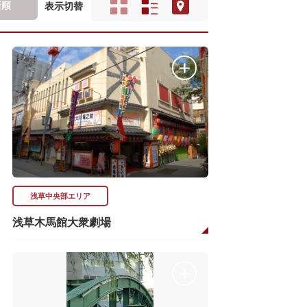
新順
表示切替
浅草中央部エリア
浅草木馬館大衆劇場