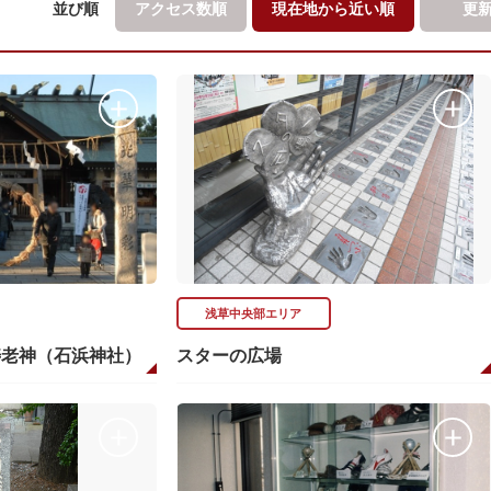
並び順
アクセス数順
現在地から
近い順
更
浅草中央部エリア
寿老神（石浜神社）
スターの広場