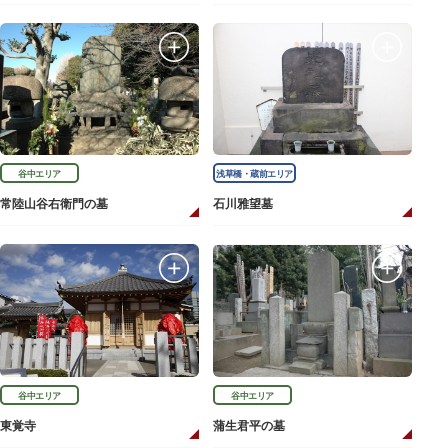
谷中エリア
浅草橋・蔵前エリア
常陸山谷右衛門の墓
石川雅望墓
谷中エリア
谷中エリア
東覚寺
蒲生君平の墓