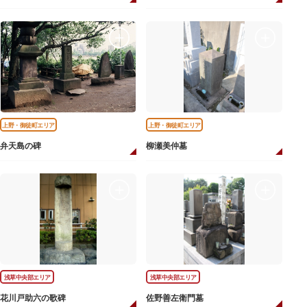
上野・御徒町エリア
上野・御徒町エリア
弁天島の碑
柳瀬美仲墓
浅草中央部エリア
浅草中央部エリア
花川戸助六の歌碑
佐野善左衛門墓