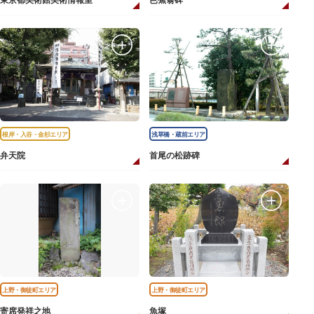
東京都美術館美術情報室
芭蕉翁碑
根岸・入谷・金杉エリア
浅草橋・蔵前エリア
弁天院
首尾の松跡碑
上野・御徒町エリア
上野・御徒町エリア
寄席発祥之地
魚塚