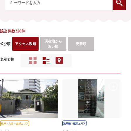
該当件数320件
現在地から
並び順
アクセス数順
更新順
近い順
表示切替
根岸・入谷・金杉エリア
浅草橋・蔵前エリア