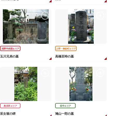
浅草中央部エリア
上野・御徒町エリア
玉川兄弟の墓
高橋至時の墓
奥浅草エリア
谷中エリア
采女塚の碑
鳩山一郎の墓