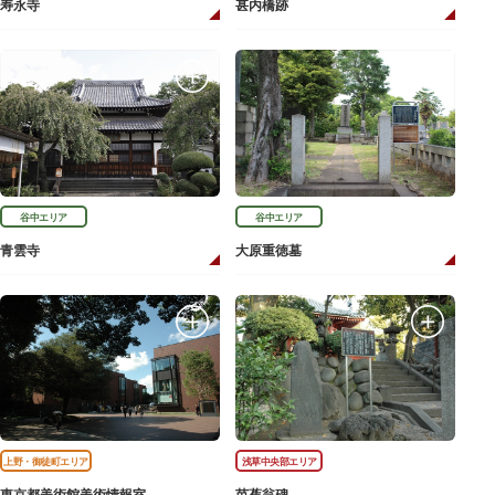
寿永寺
甚内橋跡
谷中エリア
谷中エリア
青雲寺
大原重徳墓
上野・御徒町エリア
浅草中央部エリア