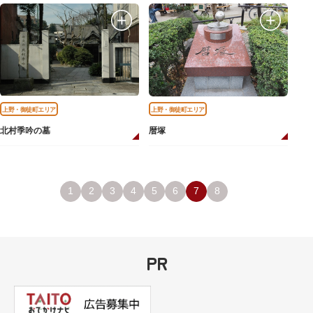
上野・御徒町エリア
上野・御徒町エリア
北村季吟の墓
暦塚
1
2
3
4
5
6
7
8
PR