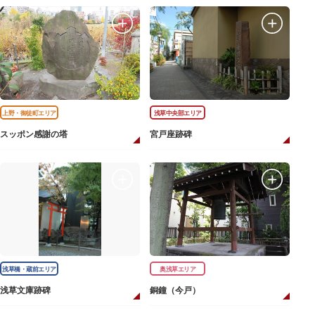
上野・御徒町エリア
浅草中央部エリア
スッポン感謝の塔
宮戸座跡碑
浅草橋・蔵前エリア
奥浅草エリア
浅草文庫跡碑
銅鐘（今戸）