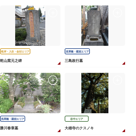
根岸・入谷・金杉エリア
浅草橋・蔵前エリア
乾山窯元之碑
三島政行墓
浅草橋・蔵前エリア
谷中エリア
勝川春章墓
大雄寺のクスノキ