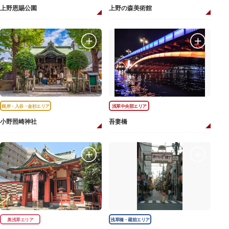
上野恩賜公園
上野の森美術館
根岸・入谷・金杉エリア
浅草中央部エリア
小野照崎神社
吾妻橋
奥浅草エリア
浅草橋・蔵前エリア