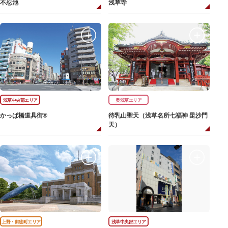
不忍池
浅草寺
浅草中央部エリア
奥浅草エリア
かっぱ橋道具街®
待乳山聖天（浅草名所七福神 毘沙門
天）
上野・御徒町エリア
浅草中央部エリア