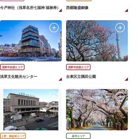
今戸神社（浅草名所七福神 福禄寿）
西郷隆盛銅像
浅草中央部エリア
浅草中央部エリア
浅草文化観光センター
台東区立隅田公園
上野・御徒町エリア
谷中エリア