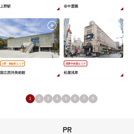
上野駅
谷中霊園
上野・御徒町エリア
浅草中央部エリア
国立西洋美術館
松屋浅草
1
2
3
4
5
6
7
8
PR