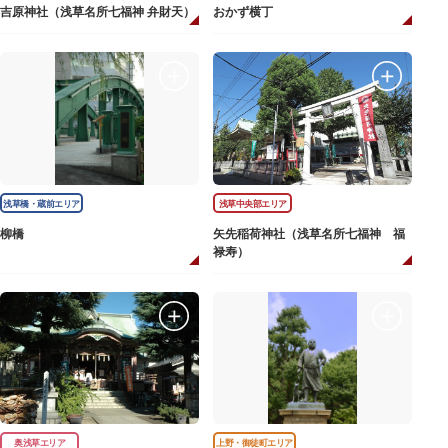
吉原神社（浅草名所七福神 弁財天）
おかず横丁
浅草橋・蔵前エリア
浅草中央部エリア
柳橋
矢先稲荷神社（浅草名所七福神 福
禄寿）
奥浅草エリア
上野・御徒町エリア