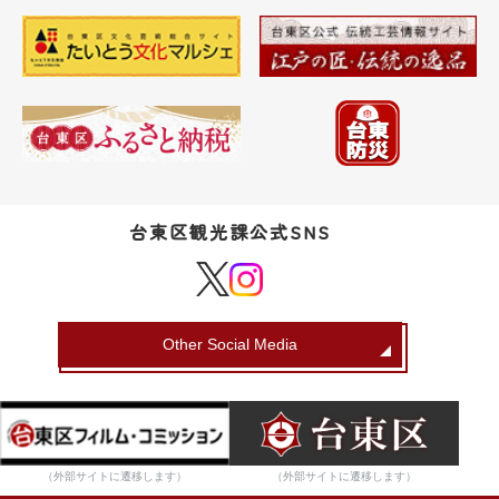
台東区観光課公式SNS
Other Social Media
（外部サイトに遷移します）
（外部サイトに遷移します）