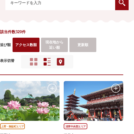
該当件数320件
現在地から
並び順
アクセス数順
更新順
近い順
表示切替
上野・御徒町エリア
浅草中央部エリア