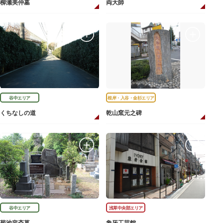
柳瀬美仲墓
両大師
谷中エリア
根岸・入谷・金杉エリア
くちなしの道
乾山窯元之碑
谷中エリア
浅草中央部エリア