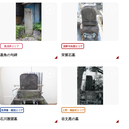
奥浅草エリア
浅草中央部エリア
基角の句碑
宋紫石墓
浅草橋・蔵前エリア
上野・御徒町エリア
石川雅望墓
谷文晁の墓