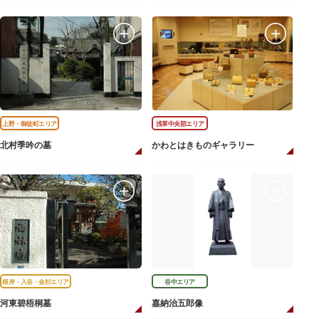
上野・御徒町エリア
浅草中央部エリア
北村季吟の墓
かわとはきものギャラリー
根岸・入谷・金杉エリア
谷中エリア
河東碧梧桐墓
嘉納治五郎像