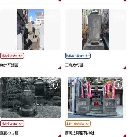
浅草中央部エリア
浅草橋・蔵前エリア
細井平洲墓
三島政行墓
浅草中央部エリア
上野・御徒町エリア
至徳の古鐘
西町太郎稲荷神社