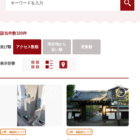
該当件数320件
現在地から
並び順
アクセス数順
更新順
近い順
表示切替
上野・御徒町エリア
上野・御徒町エリア