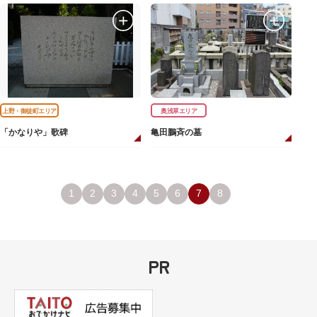
上野・御徒町エリア
奥浅草エリア
「かなりや」歌碑
亀田鵬斉の墓
1
2
3
4
5
6
7
8
PR