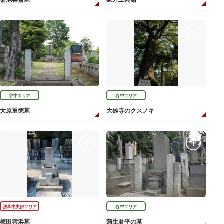
菊池容斎墓
象牙工芸館
谷中エリア
谷中エリア
大原重徳墓
大雄寺のクスノキ
浅草中央部エリア
谷中エリア
梅田雲浜墓
蒲生君平の墓