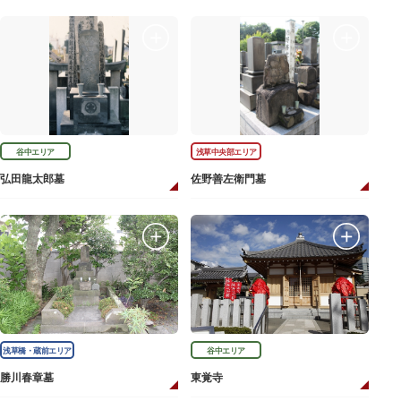
谷中エリア
浅草中央部エリア
弘田龍太郎墓
佐野善左衛門墓
浅草橋・蔵前エリア
谷中エリア
勝川春章墓
東覚寺