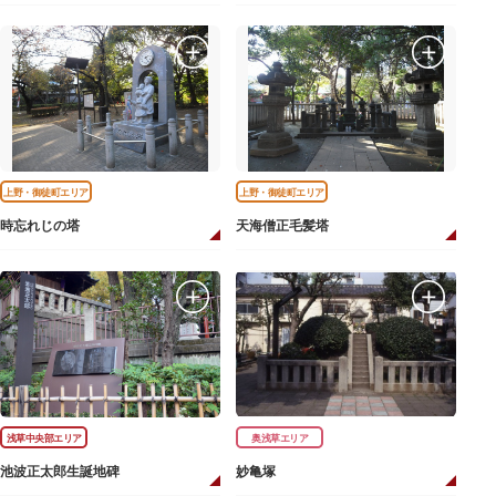
上野・御徒町エリア
上野・御徒町エリア
時忘れじの塔
天海僧正毛髪塔
浅草中央部エリア
奥浅草エリア
池波正太郎生誕地碑
妙亀塚