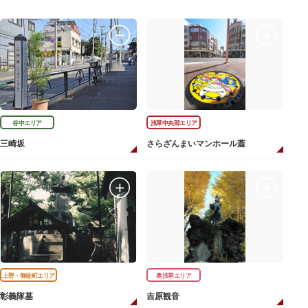
谷中エリア
浅草中央部エリア
三崎坂
さらざんまいマンホール蓋
上野・御徒町エリア
奥浅草エリア
彰義隊墓
吉原観音