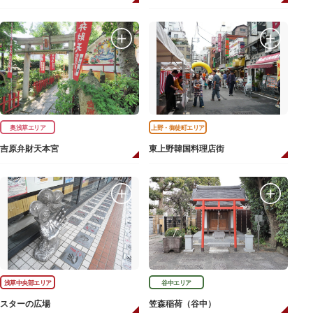
奥浅草エリア
上野・御徒町エリア
吉原弁財天本宮
東上野韓国料理店街
浅草中央部エリア
谷中エリア
スターの広場
笠森稲荷（谷中）