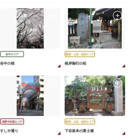
谷中エリア
根岸・入谷・金杉エリア
谷中の桜
根岸御行の松
浅草中央部エリア
根岸・入谷・金杉エリア
すしや通り
下谷坂本の富士塚