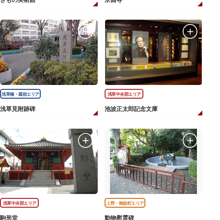
きもの美術館
永昌寺
浅草橋・蔵前エリア
浅草中央部エリア
浅草見附跡碑
池波正太郎記念文庫
浅草中央部エリア
上野・御徒町エリア
駒形堂
動物慰霊碑