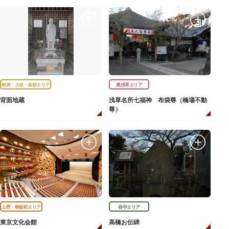
根岸・入谷・金杉エリア
奥浅草エリア
背面地蔵
浅草名所七福神 布袋尊（橋場不動
尊）
上野・御徒町エリア
谷中エリア
東京文化会館
高橋お伝碑