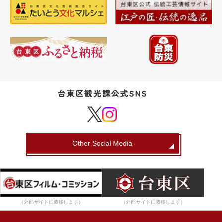
台東区観光課公式SNS
Other Social Media
（外部サイトに遷移します）
（外部サイトに遷移します）