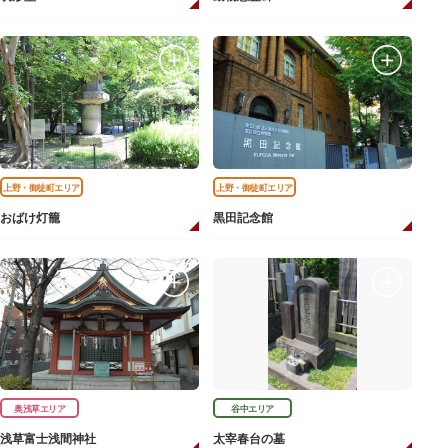
上野・御徒町エリア
上野・御徒町エリア
おばけ灯籠
黒田記念館
奥浅草エリア
谷中エリア
浅草富士浅間神社
太宰春台の墓