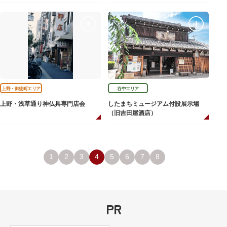
上野・御徒町エリア
谷中エリア
上野・浅草通り神仏具専門店会
したまちミュージアム付設展示場
（旧吉田屋酒店）
1
2
3
4
5
6
7
8
PR