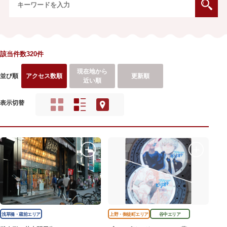
該当件数320件
現在地から
並び順
アクセス数順
更新順
近い順
表示切替
浅草橋・蔵前エリア
上野・御徒町エリア
谷中エリア