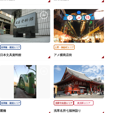
浅草橋・蔵前エリア
上野・御徒町エリア
日本文具資料館
アメ横商店街
浅草橋・蔵前エリア
浅草中央部エリア
奥浅草エリア
厩橋
浅草名所七福神詣り