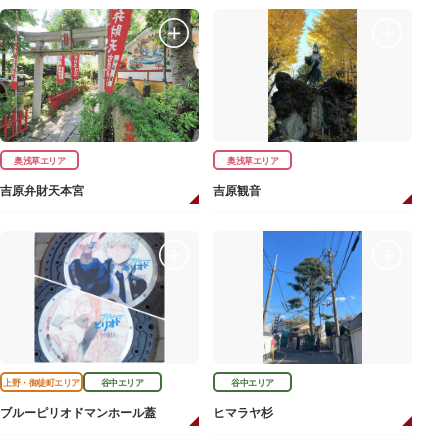
奥浅草エリア
奥浅草エリア
吉原弁財天本宮
吉原観音
上野・御徒町エリア
谷中エリア
谷中エリア
ブルーピリオドマンホール蓋
ヒマラヤ杉