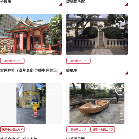
子規庵
袋物参考館
奥浅草エリア
奥浅草エリア
吉原神社（浅草名所七福神 弁財天）
妙亀塚
浅草中央部エリア
奥浅草エリア
浅草中央部エリア