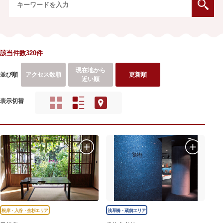
該当件数320件
現在地から
並び順
アクセス数順
更新順
近い順
表示切替
根岸・入谷・金杉エリア
浅草橋・蔵前エリア