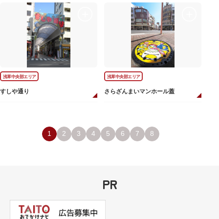
浅草中央部エリア
浅草中央部エリア
すしや通り
さらざんまいマンホール蓋
1
2
3
4
5
6
7
8
PR