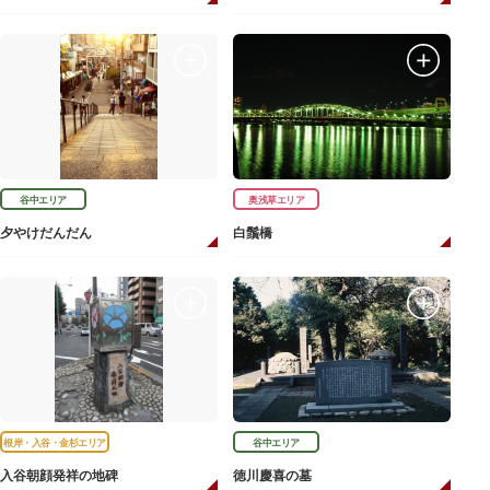
谷中エリア
奥浅草エリア
夕やけだんだん
白鬚橋
根岸・入谷・金杉エリア
谷中エリア
入谷朝顔発祥の地碑
徳川慶喜の墓