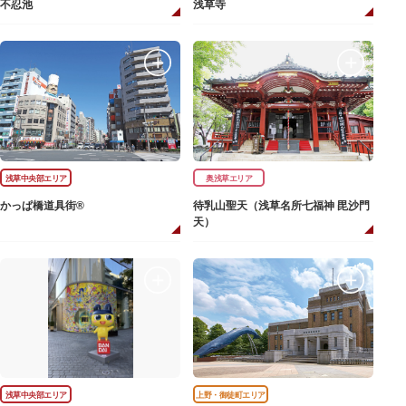
不忍池
浅草寺
浅草中央部エリア
奥浅草エリア
かっぱ橋道具街®
待乳山聖天（浅草名所七福神 毘沙門
天）
浅草中央部エリア
上野・御徒町エリア