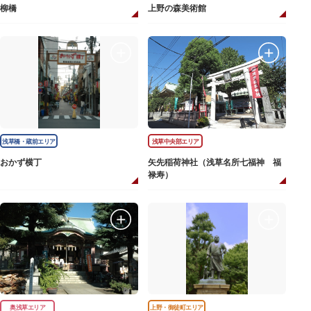
柳橋
上野の森美術館
浅草橋・蔵前エリア
浅草中央部エリア
おかず横丁
矢先稲荷神社（浅草名所七福神 福
禄寿）
奥浅草エリア
上野・御徒町エリア