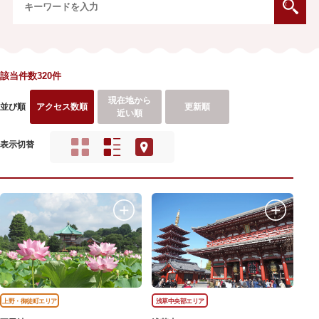
該当件数320件
現在地から
並び順
アクセス数順
更新順
近い順
表示切替
上野・御徒町エリア
浅草中央部エリア