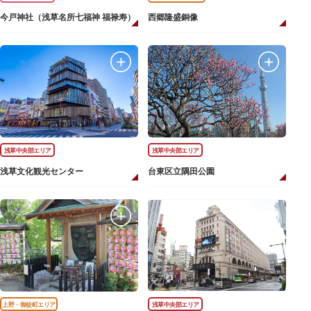
今戸神社（浅草名所七福神 福禄寿）
西郷隆盛銅像
浅草中央部エリア
浅草中央部エリア
浅草文化観光センター
台東区立隅田公園
上野・御徒町エリア
浅草中央部エリア