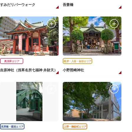
すみだリバーウォーク
吾妻橋
奥浅草エリア
根岸・入谷・金杉エリア
吉原神社（浅草名所七福神 弁財天）
小野照崎神社
浅草橋・蔵前エリア
上野・御徒町エリア