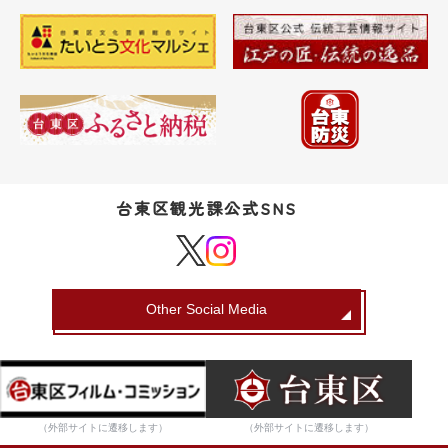
台東区観光課公式SNS
Other Social Media
（外部サイトに遷移します）
（外部サイトに遷移します）