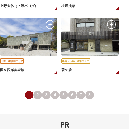
上野大仏（上野パゴダ）
松屋浅草
上野・御徒町エリア
根岸・入谷・金杉エリア
国立西洋美術館
萩の湯
1
2
3
4
5
6
7
8
PR