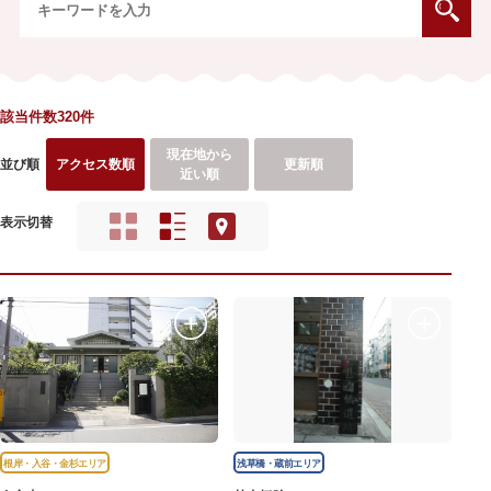
該当件数320件
現在地から
並び順
アクセス数順
更新順
近い順
表示切替
根岸・入谷・金杉エリア
浅草橋・蔵前エリア