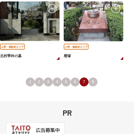
上野・御徒町エリア
上野・御徒町エリア
北村季吟の墓
暦塚
1
2
3
4
5
6
7
8
PR