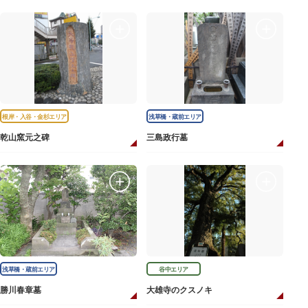
根岸・入谷・金杉エリア
浅草橋・蔵前エリア
乾山窯元之碑
三島政行墓
浅草橋・蔵前エリア
谷中エリア
勝川春章墓
大雄寺のクスノキ