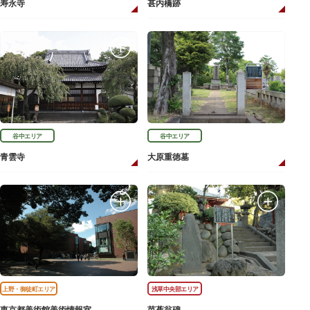
寿永寺
甚内橋跡
谷中エリア
谷中エリア
青雲寺
大原重徳墓
上野・御徒町エリア
浅草中央部エリア