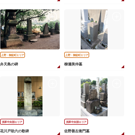
上野・御徒町エリア
上野・御徒町エリア
弁天島の碑
柳瀬美仲墓
浅草中央部エリア
浅草中央部エリア
花川戸助六の歌碑
佐野善左衛門墓