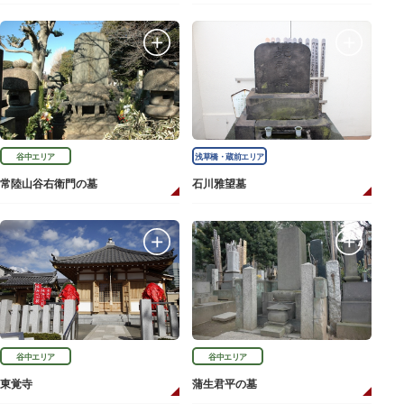
谷中エリア
浅草橋・蔵前エリア
常陸山谷右衛門の墓
石川雅望墓
谷中エリア
谷中エリア
東覚寺
蒲生君平の墓