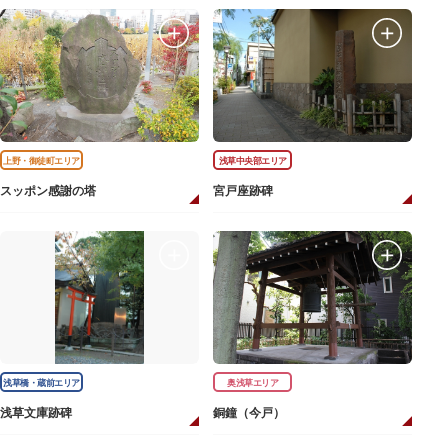
上野・御徒町エリア
浅草中央部エリア
スッポン感謝の塔
宮戸座跡碑
浅草橋・蔵前エリア
奥浅草エリア
浅草文庫跡碑
銅鐘（今戸）