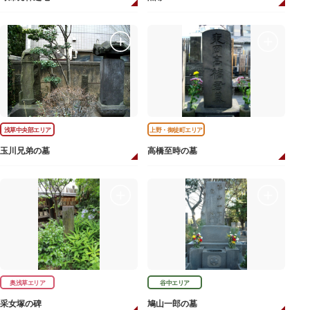
浅草中央部エリア
上野・御徒町エリア
玉川兄弟の墓
高橋至時の墓
奥浅草エリア
谷中エリア
采女塚の碑
鳩山一郎の墓