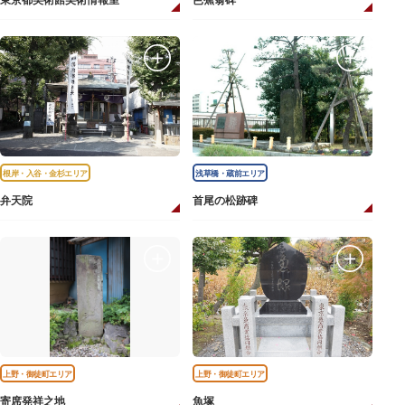
東京都美術館美術情報室
芭蕉翁碑
根岸・入谷・金杉エリア
浅草橋・蔵前エリア
弁天院
首尾の松跡碑
上野・御徒町エリア
上野・御徒町エリア
寄席発祥之地
魚塚