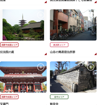
燕湯
国立国会図書館国際子ども図書館
浅草中央部エリア
奥浅草エリア
伝法院の庭
山谷の簡易宿泊所群
浅草中央部エリア
谷中エリア
宝蔵門
観音寺