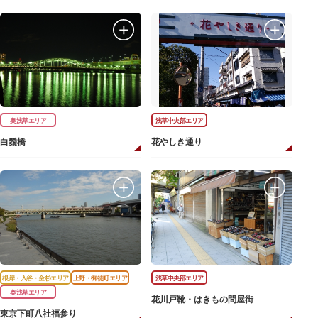
奥浅草エリア
浅草中央部エリア
白鬚橋
花やしき通り
根岸・入谷・金杉エリア
上野・御徒町エリア
浅草中央部エリア
奥浅草エリア
花川戸靴・はきもの問屋街
東京下町八社福参り