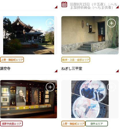
旧暦8月15日（十五夜）：へち
ま加持祈祷会（へちま供養）
上野・御徒町エリア
根岸・入谷・金杉エリア
源空寺
ねぎし三平堂
浅草中央部エリア
上野・御徒町エリア
谷中エリア