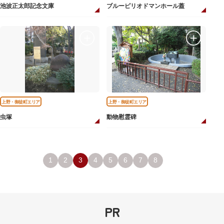
池波正太郎記念文庫
ブルーピリオドマンホール蓋
上野・御徒町エリア
上野・御徒町エリア
虫塚
動物慰霊碑
1
2
3
4
5
6
7
8
PR