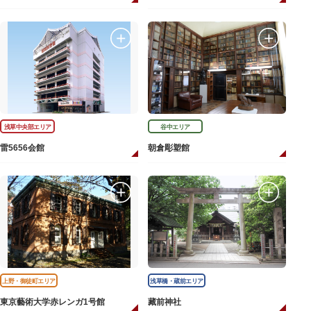
浅草中央部エリア
谷中エリア
雷5656会館
朝倉彫塑館
上野・御徒町エリア
浅草橋・蔵前エリア
東京藝術大学赤レンガ1号館
藏前神社