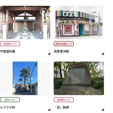
奥浅草エリア
浅草中央部エリア
平賀源内墓
浅草東洋館
谷中エリア
奥浅草エリア
ヒマラヤ杉
「花」歌碑