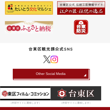
台東区観光課公式SNS
Other Social Media
（外部サイトに遷移します）
（外部サイトに遷移します）