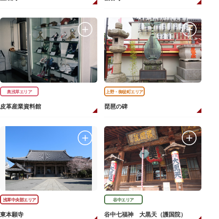
奥浅草エリア
上野・御徒町エリア
皮革産業資料館
琵琶の碑
浅草中央部エリア
谷中エリア
東本願寺
谷中七福神 大黒天（護国院）