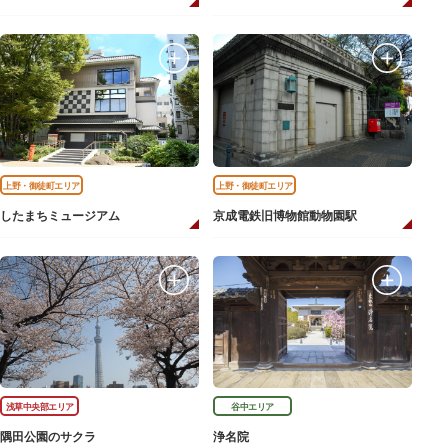
上野・御徒町エリア
上野・御徒町エリア
したまちミュージアム
京成電鉄旧博物館動物園駅
浅草中央部エリア
谷中エリア
隅田公園のサクラ
浄名院