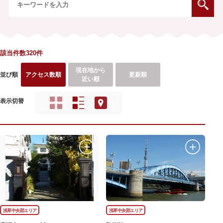
該当件数320件
現在地から
並び順
アクセス数順
更新順
近い順
表示切替
浅草中央部エリア
浅草中央部エリア