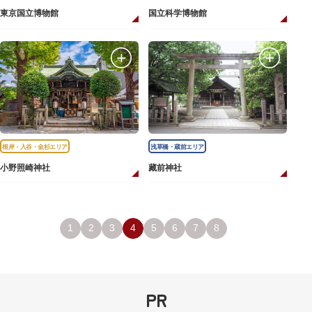
東京国立博物館
国立科学博物館
根岸・入谷・金杉エリア
浅草橋・蔵前エリア
小野照崎神社
藏前神社
1
2
3
4
5
6
7
8
PR