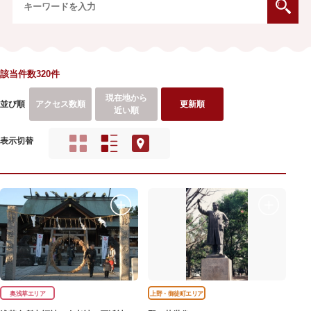
該当件数320件
現在地から
並び順
アクセス数順
更新順
近い順
表示切替
奥浅草エリア
上野・御徒町エリア