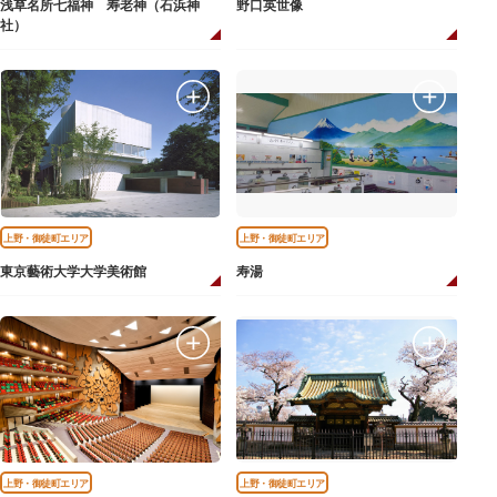
浅草名所七福神 寿老神（石浜神
野口英世像
社）
上野・御徒町エリア
上野・御徒町エリア
東京藝術大学大学美術館
寿湯
上野・御徒町エリア
上野・御徒町エリア