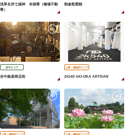
浅草名所七福神 布袋尊（橋場不動
朝倉彫塑館
尊）
谷中エリア
上野・御徒町エリア
谷中銀座商店街
2k540 AKI-OKA ARTISAN
上野・御徒町エリア
上野・御徒町エリア