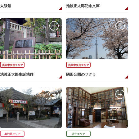
太皷館
池波正太郎記念文庫
浅草中央部エリア
浅草中央部エリア
池波正太郎生誕地碑
隅田公園のサクラ
奥浅草エリア
谷中エリア