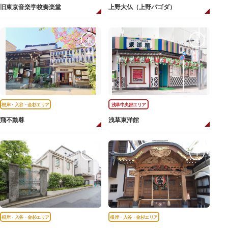
旧東京音楽学校奏楽堂
上野大仏（上野パゴダ）
根岸・入谷・金杉エリア
浅草中央部エリア
飛不動尊
浅草東洋館
根岸・入谷・金杉エリア
根岸・入谷・金杉エリア