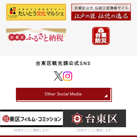
台東区観光課公式SNS
Other Social Media
（外部サイトに遷移します）
（外部サイトに遷移します）