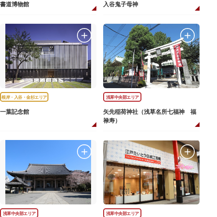
書道博物館
入谷鬼子母神
根岸・入谷・金杉エリア
浅草中央部エリア
一葉記念館
矢先稲荷神社（浅草名所七福神 福
禄寿）
浅草中央部エリア
浅草中央部エリア