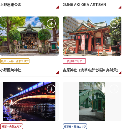
上野恩賜公園
2k540 AKI-OKA ARTISAN
根岸・入谷・金杉エリア
奥浅草エリア
小野照崎神社
吉原神社（浅草名所七福神 弁財天）
浅草中央部エリア
浅草橋・蔵前エリア