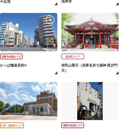
不忍池
浅草寺
浅草中央部エリア
奥浅草エリア
かっぱ橋道具街®
待乳山聖天（浅草名所七福神 毘沙門
天）
上野・御徒町エリア
浅草中央部エリア