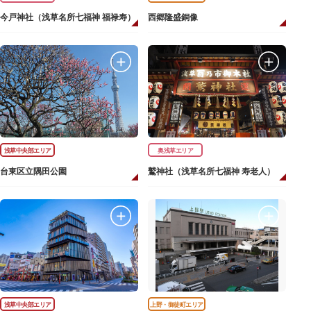
今戸神社（浅草名所七福神 福禄寿）
西郷隆盛銅像
浅草中央部エリア
奥浅草エリア
台東区立隅田公園
鷲神社（浅草名所七福神 寿老人）
浅草中央部エリア
上野・御徒町エリア