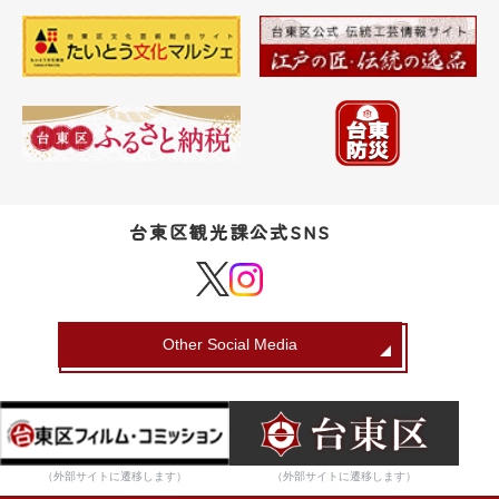
台東区観光課公式SNS
Other Social Media
（外部サイトに遷移します）
（外部サイトに遷移します）