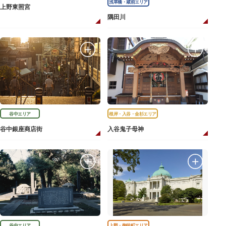
浅草橋・蔵前エリア
上野東照宮
隅田川
谷中エリア
根岸・入谷・金杉エリア
谷中銀座商店街
入谷鬼子母神
谷中エリア
上野・御徒町エリア