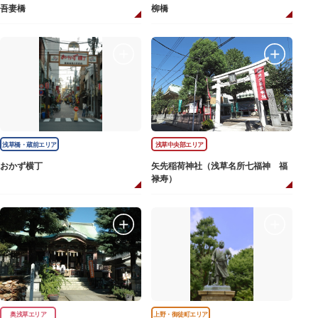
吾妻橋
柳橋
浅草橋・蔵前エリア
浅草中央部エリア
おかず横丁
矢先稲荷神社（浅草名所七福神 福
禄寿）
奥浅草エリア
上野・御徒町エリア