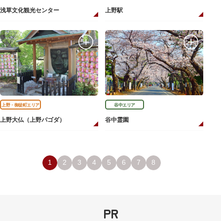
浅草文化観光センター
上野駅
上野・御徒町エリア
谷中エリア
上野大仏（上野パゴダ）
谷中霊園
1
2
3
4
5
6
7
8
PR