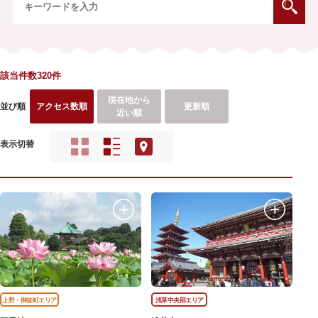
該当件数320件
現在地から
並び順
アクセス数順
更新順
近い順
表示切替
上野・御徒町エリア
浅草中央部エリア