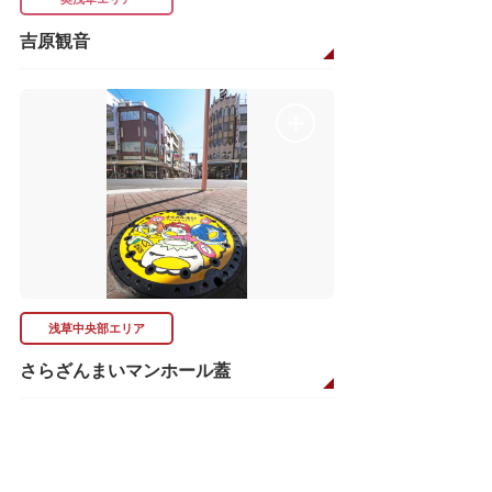
吉原観音
浅草中央部エリア
さらざんまいマンホール蓋