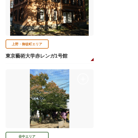
上野・御徒町エリア
東京藝術大学赤レンガ1号館
谷中エリア