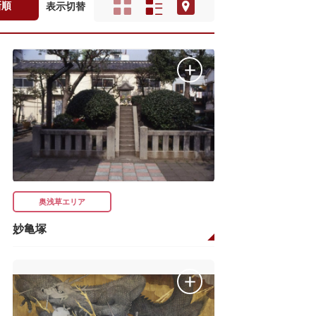
新順
表示切替
奥浅草エリア
妙亀塚