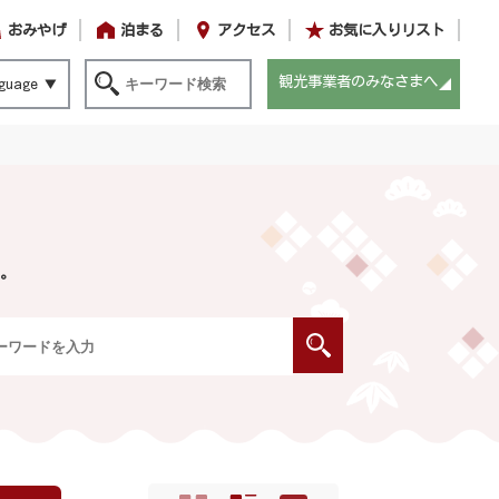
おみやげ
泊まる
アクセス
お気に入りリスト
観光事業者のみなさまへ
guage
。