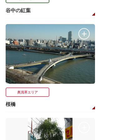
谷中の紅葉
奥浅草エリア
桜橋