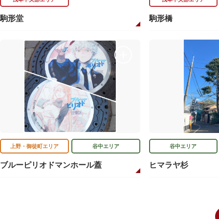
駒形堂
駒形橋
上野・御徒町エリア
谷中エリア
谷中エリア
ブルーピリオドマンホール蓋
ヒマラヤ杉