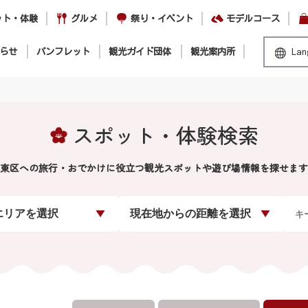
ット・体験
グルメ
祭り・イベント
モデルコース
らせ
パンフレット
観光ガイド団体
観光案内所
Lan
スポット・体験検索
東区への旅行・おでかけに役立つ観光スポットや遊び場情報を探せます
エリアを選択
現在地からの距離を選択