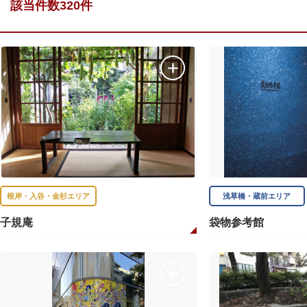
該当件数320件
根岸・入谷・金杉エリア
浅草橋・蔵前エリア
子規庵
袋物参考館