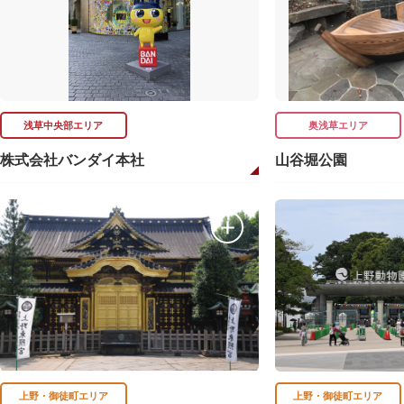
浅草中央部エリア
奥浅草エリア
株式会社バンダイ本社
山谷堀公園
上野・御徒町エリア
上野・御徒町エリア