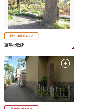
上野・御徒町エリア
蓮華の歌碑
浅草中央部エリア