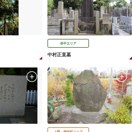
谷中エリア
中村正直墓
上野・御徒町エリア