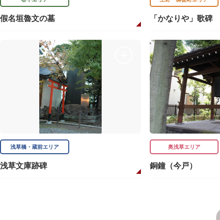
假名垣魯文の墓
「かなりや」歌碑
浅草橋・蔵前エリア
奥浅草エリア
浅草文庫跡碑
銅鐘（今戸）