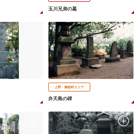
玉川兄弟の墓
上野・御徒町エリア
弁天島の碑