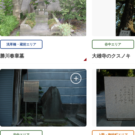
浅草橋・蔵前エリア
谷中エリア
勝川春章墓
大雄寺のクスノキ
谷中エリア
上野・御徒町エリア