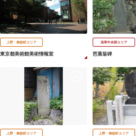
上野・御徒町エリア
浅草中央部エリア
東京都美術館美術情報室
芭蕉翁碑
上野・御徒町エリア
上野・御徒町エリア