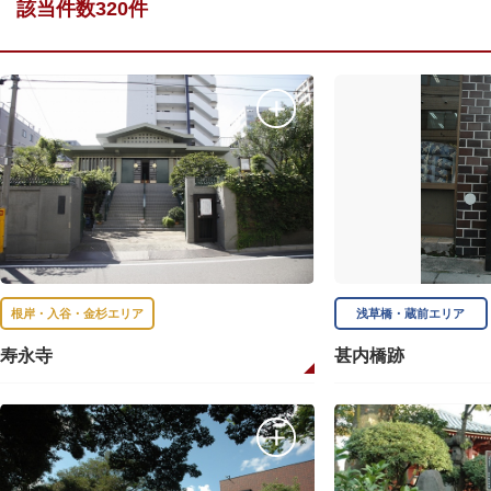
該当件数320件
根岸・入谷・金杉エリア
浅草橋・蔵前エリア
寿永寺
甚内橋跡