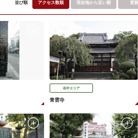
並び順
アクセス数順
現在地から
近い順
更
谷中エリア
青雲寺