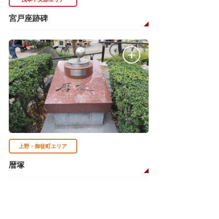
宮戸座跡碑
上野・御徒町エリア
暦塚