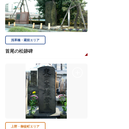
浅草橋・蔵前エリア
首尾の松跡碑
上野・御徒町エリア