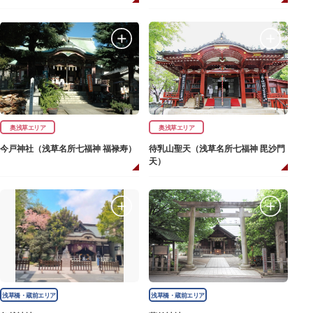
奥浅草エリア
奥浅草エリア
今戸神社（浅草名所七福神 福禄寿）
待乳山聖天（浅草名所七福神 毘沙門
天）
浅草橋・蔵前エリア
浅草橋・蔵前エリア