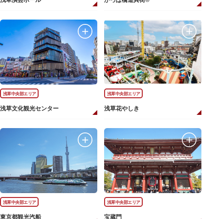
浅草演芸ホール
かっぱ橋道具街®
浅草中央部エリア
浅草中央部エリア
浅草文化観光センター
浅草花やしき
浅草中央部エリア
浅草中央部エリア
東京都観光汽船
宝蔵門