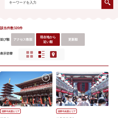
該当件数320件
現在地から
並び順
アクセス数順
更新順
近い順
表示切替
浅草中央部エリア
浅草中央部エリア