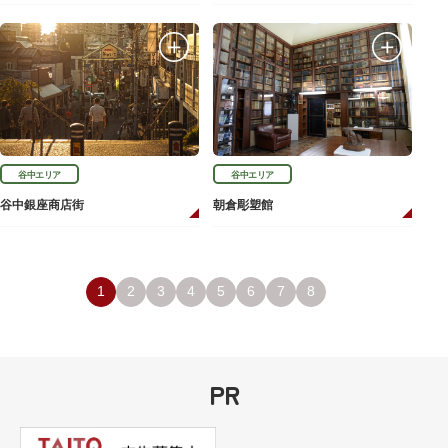
谷中エリア
谷中エリア
谷中銀座商店街
朝倉彫塑館
1
2
3
4
5
6
7
8
PR