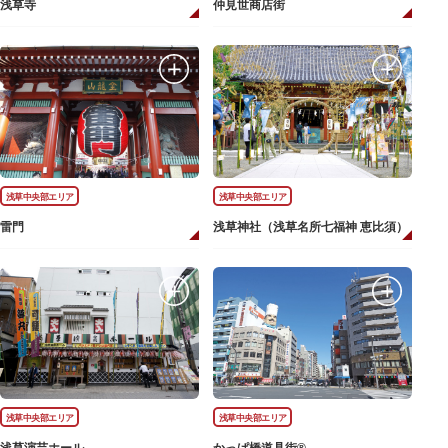
浅草寺
仲見世商店街
浅草中央部エリア
浅草中央部エリア
雷門
浅草神社（浅草名所七福神 恵比須）
浅草中央部エリア
浅草中央部エリア