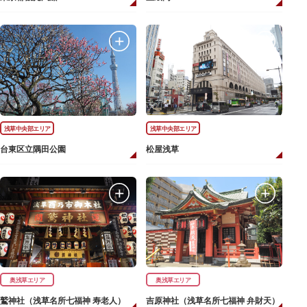
浅草中央部エリア
浅草中央部エリア
台東区立隅田公園
松屋浅草
奥浅草エリア
奥浅草エリア
鷲神社（浅草名所七福神 寿老人）
吉原神社（浅草名所七福神 弁財天）