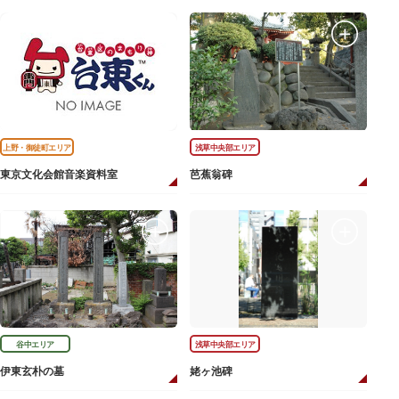
上野・御徒町エリア
浅草中央部エリア
東京文化会館音楽資料室
芭蕉翁碑
谷中エリア
浅草中央部エリア
伊東玄朴の墓
姥ヶ池碑