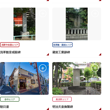
浅草中央部エリア
浅草橋・蔵前エリア
浅草観音戒殺碑
蔵前工業跡碑
谷中エリア
奥浅草エリア
朝日湯
明治天皇御製碑