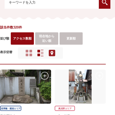
該当件数320件
現在地から
並び順
アクセス数順
更新順
近い順
表示切替
浅草橋・蔵前エリア
奥浅草エリア