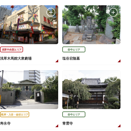
浅草中央部エリア
谷中エリア
浅草木馬館大衆劇場
塩谷宕陰墓
根岸・入谷・金杉エリア
谷中エリア
寿永寺
青雲寺