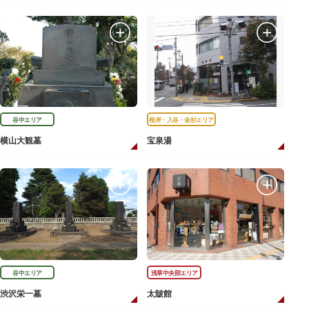
谷中エリア
根岸・入谷・金杉エリア
横山大観墓
宝泉湯
谷中エリア
浅草中央部エリア
渋沢栄一墓
太皷館