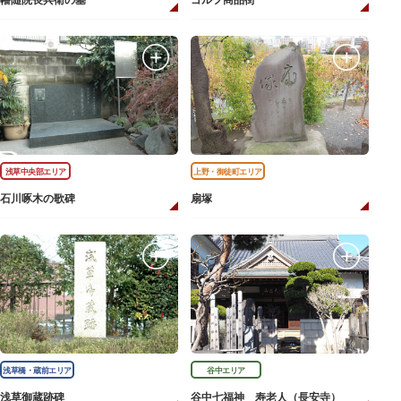
幡随院長兵衛の墓
ゴルフ商品街
浅草中央部エリア
上野・御徒町エリア
石川啄木の歌碑
扇塚
浅草橋・蔵前エリア
谷中エリア
浅草御蔵跡碑
谷中七福神 寿老人（長安寺）