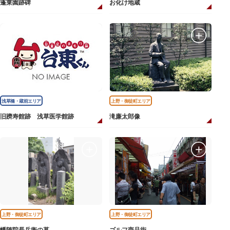
蓬莱園跡碑
お化け地蔵
浅草橋・蔵前エリア
上野・御徒町エリア
旧躋寿館跡 浅草医学館跡
滝廉太郎像
上野・御徒町エリア
上野・御徒町エリア