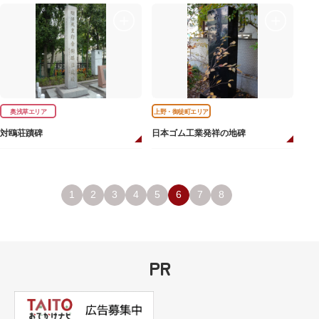
奥浅草エリア
上野・御徒町エリア
対鴎荘蹟碑
日本ゴム工業発祥の地碑
1
2
3
4
5
6
7
8
PR