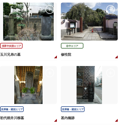
浅草中央部エリア
谷中エリア
玉川兄弟の墓
修性院
浅草橋・蔵前エリア
浅草橋・蔵前エリア
初代柄井川柳墓
甚内橋跡