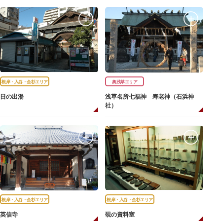
根岸・入谷・金杉エリア
奥浅草エリア
日の出湯
浅草名所七福神 寿老神（石浜神
社）
根岸・入谷・金杉エリア
根岸・入谷・金杉エリア
英信寺
硯の資料室