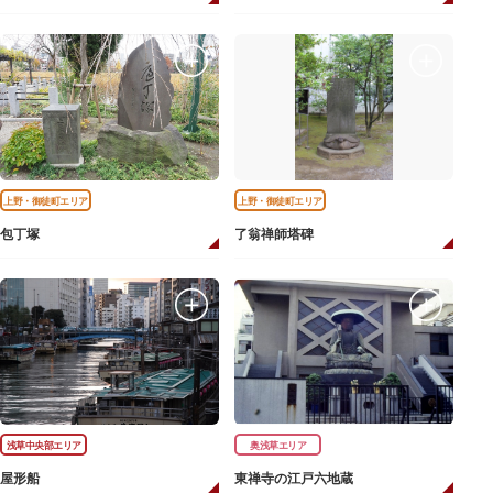
上野・御徒町エリア
上野・御徒町エリア
包丁塚
了翁禅師塔碑
浅草中央部エリア
奥浅草エリア
屋形船
東禅寺の江戸六地蔵