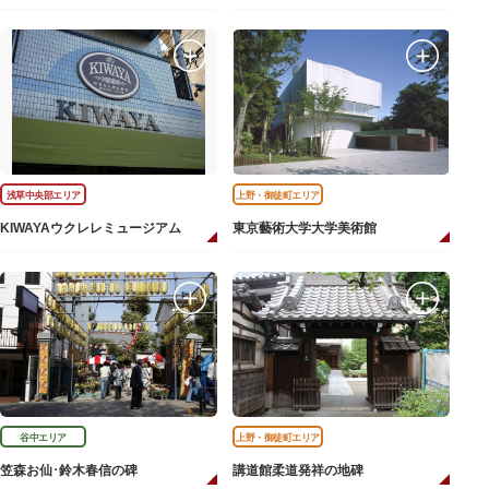
浅草中央部エリア
上野・御徒町エリア
KIWAYAウクレレミュージアム
東京藝術大学大学美術館
谷中エリア
上野・御徒町エリア
笠森お仙･鈴木春信の碑
講道館柔道発祥の地碑