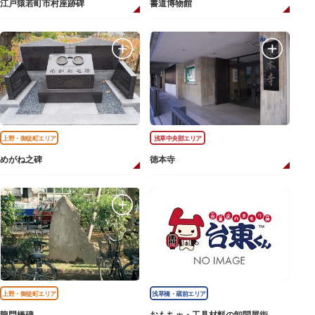
江戸猿若町市村座跡碑
書道博物館
上野・御徒町エリア
浅草中央部エリア
めがね之碑
徳本寺
上野・御徒町エリア
浅草橋・蔵前エリア