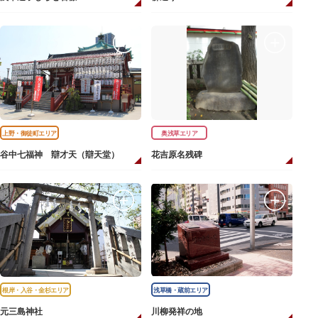
上野・御徒町エリア
奥浅草エリア
谷中七福神 辯才天（辯天堂）
花吉原名残碑
根岸・入谷・金杉エリア
浅草橋・蔵前エリア
元三島神社
川柳発祥の地