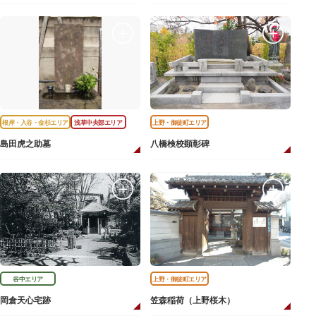
根岸・入谷・金杉エリア
浅草中央部エリア
上野・御徒町エリア
島田虎之助墓
八橋検校顕彰碑
谷中エリア
上野・御徒町エリア
岡倉天心宅跡
笠森稲荷（上野桜木）