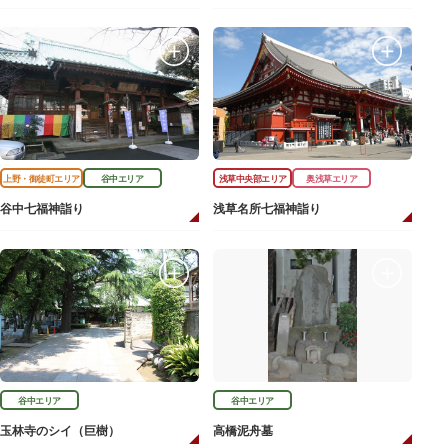
上野・御徒町エリア
谷中エリア
浅草中央部エリア
奥浅草エリア
谷中七福神詣り
浅草名所七福神詣り
谷中エリア
谷中エリア
玉林寺のシイ（巨樹）
高橋泥舟墓