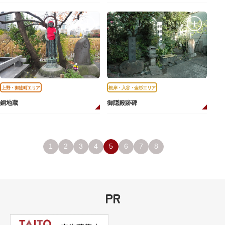
上野・御徒町エリア
根岸・入谷・金杉エリア
銅地蔵
御隠殿跡碑
1
2
3
4
5
6
7
8
PR