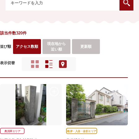
該当件数320件
現在地から
並び順
アクセス数順
更新順
近い順
表示切替
奥浅草エリア
根岸・入谷・金杉エリア