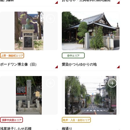
龍門橋碑
おもちゃ・工具材料の卸問屋街
上野・御徒町エリア
谷中エリア
ボードワン博士像（旧）
愛染かつらゆかりの地
浅草中央部エリア
根岸・入谷・金杉エリア
浅草迷子しらせ石標
柳通り