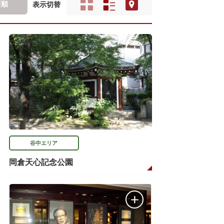
新順
表示切替
谷中エリア
岡倉天心記念公園