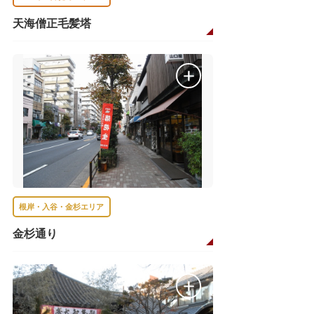
天海僧正毛髪塔
根岸・入谷・金杉エリア
金杉通り