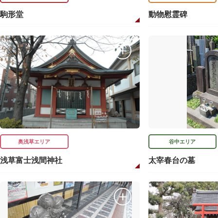
駒形堂
動物慰霊碑
奥浅草エリア
谷中エリア
浅草富士浅間神社
太宰春台の墓