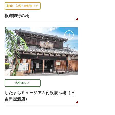
根岸・入谷・金杉エリア
根岸御行の松
谷中エリア
したまちミュージアム付設展示場（旧
吉田屋酒店）