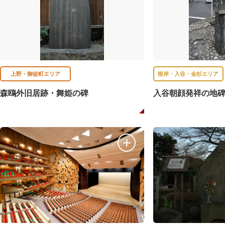
上野・御徒町エリア
根岸・入谷・金杉エリア
森鴎外旧居跡・舞姫の碑
入谷朝顔発祥の地