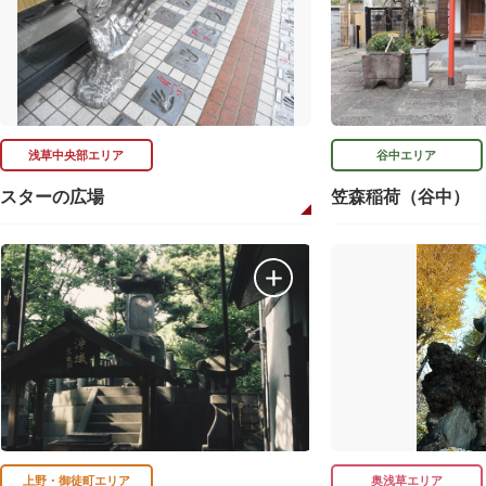
浅草中央部エリア
谷中エリア
スターの広場
笠森稲荷（谷中）
上野・御徒町エリア
奥浅草エリア