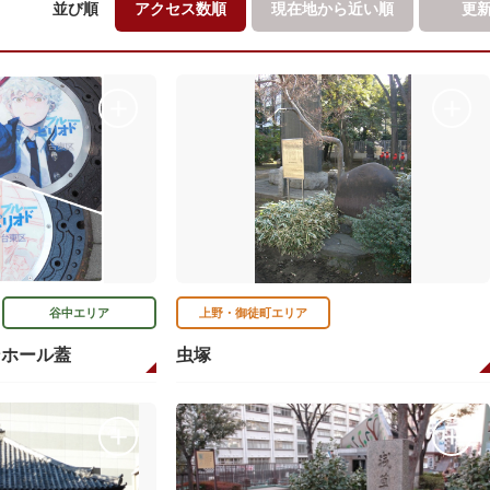
並び順
アクセス数順
現在地から
近い順
更
谷中エリア
上野・御徒町エリア
ンホール蓋
虫塚