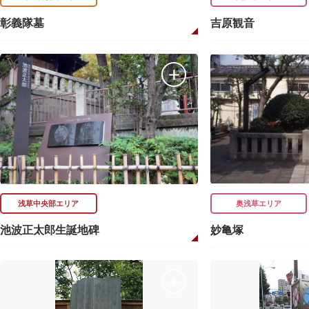
彰義隊墓
吉原観音
浅草中央部エリア
奥浅草エリア
池波正太郎生誕地碑
妙亀塚