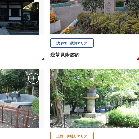
浅草橋・蔵前エリア
浅草見附跡碑
上野・御徒町エリア