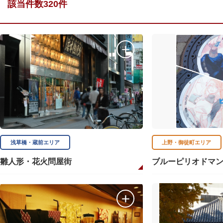
該当件数320件
浅草橋・蔵前エリア
上野・御徒町エリア
雛人形・花火問屋街
ブルーピリオドマ