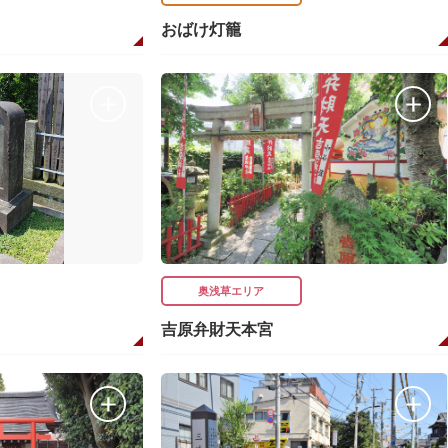
おばけ灯籠
奥浅草エリア
吉原弁財天本宮