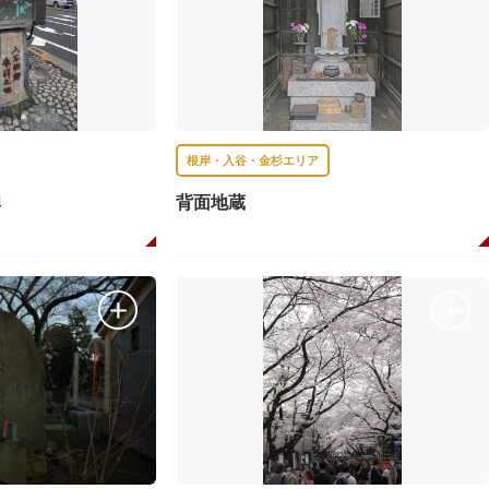
根岸・入谷・金杉エリア
碑
背面地蔵