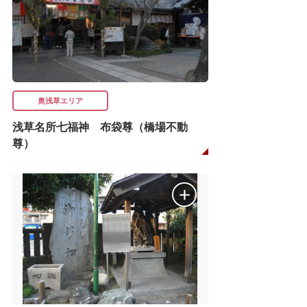
奥浅草エリア
浅草名所七福神 布袋尊（橋場不動
尊）