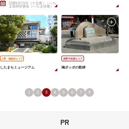
旧暦8月15日（十五夜）：へち
ま加持祈祷会（へちま供養）
上野・御徒町エリア
浅草中央部エリア
したまちミュージアム
鳩ポッポの歌碑
1
2
3
4
5
6
7
8
PR