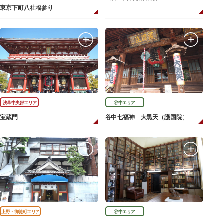
東京下町八社福参り
浅草中央部エリア
谷中エリア
宝蔵門
谷中七福神 大黒天（護国院）
上野・御徒町エリア
谷中エリア