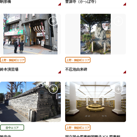
駒形橋
曹源寺（かっぱ寺）
上野・御徒町エリア
上野・御徒町エリア
鈴本演芸場
不忍池由来碑
谷中エリア
上野・御徒町エリア