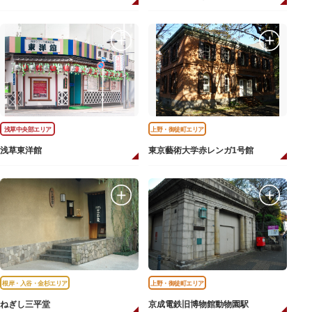
浅草中央部エリア
上野・御徒町エリア
浅草東洋館
東京藝術大学赤レンガ1号館
根岸・入谷・金杉エリア
上野・御徒町エリア
ねぎし三平堂
京成電鉄旧博物館動物園駅