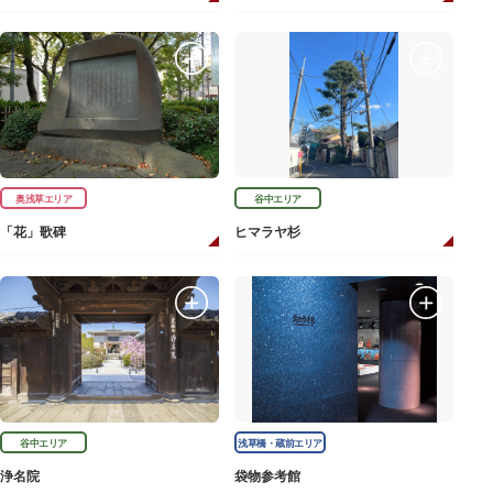
奥浅草エリア
谷中エリア
「花」歌碑
ヒマラヤ杉
谷中エリア
浅草橋・蔵前エリア
浄名院
袋物参考館