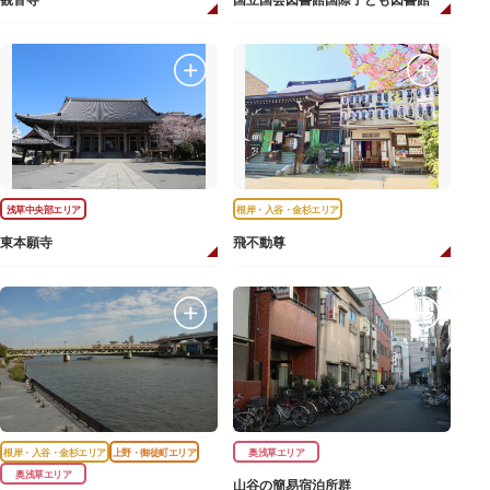
観音寺
国立国会図書館国際子ども図書館
浅草中央部エリア
根岸・入谷・金杉エリア
東本願寺
飛不動尊
根岸・入谷・金杉エリア
上野・御徒町エリア
奥浅草エリア
奥浅草エリア
山谷の簡易宿泊所群