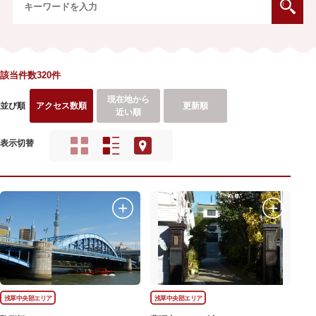
該当件数320件
現在地から
並び順
アクセス数順
更新順
近い順
表示切替
浅草中央部エリア
浅草中央部エリア