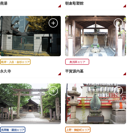
燕湯
朝倉彫塑館
根岸・入谷・金杉エリア
奥浅草エリア
永久寺
平賀源内墓
浅草橋・蔵前エリア
上野・御徒町エリア