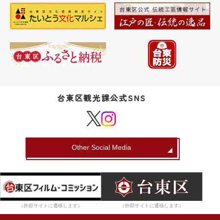
台東区観光課公式SNS
Other Social Media
（外部サイトに遷移します）
（外部サイトに遷移します）