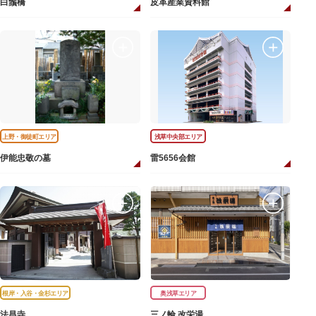
白鬚橋
皮革産業資料館
上野・御徒町エリア
浅草中央部エリア
伊能忠敬の墓
雷5656会館
根岸・入谷・金杉エリア
奥浅草エリア
法昌寺
三ノ輪 改栄湯