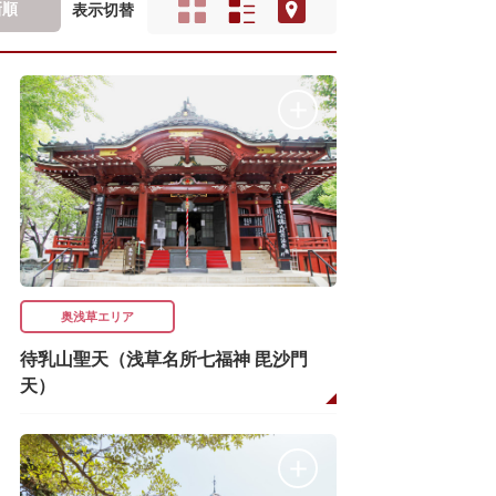
新順
表示切替
奥浅草エリア
待乳山聖天（浅草名所七福神 毘沙門
天）