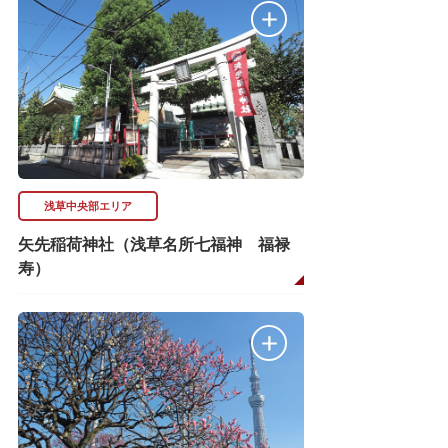
浅草中央部エリア
矢先稲荷神社（浅草名所七福神 福禄
寿）