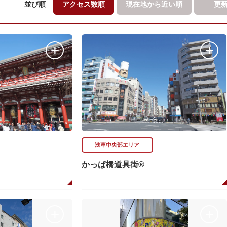
並び順
アクセス数順
現在地から
近い順
更
浅草中央部エリア
かっぱ橋道具街®