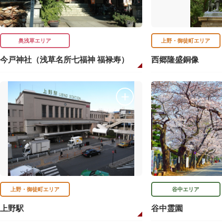
奥浅草エリア
上野・御徒町エリア
今戸神社（浅草名所七福神 福禄寿）
西郷隆盛銅像
上野・御徒町エリア
谷中エリア
上野駅
谷中霊園