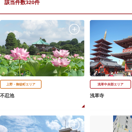
該当件数320件
上野・御徒町エリア
浅草中央部エリア
不忍池
浅草寺