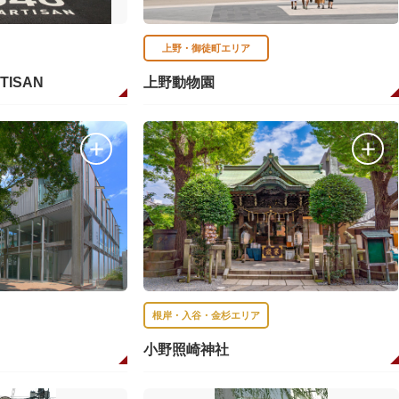
上野・御徒町エリア
RTISAN
上野動物園
根岸・入谷・金杉エリア
小野照崎神社