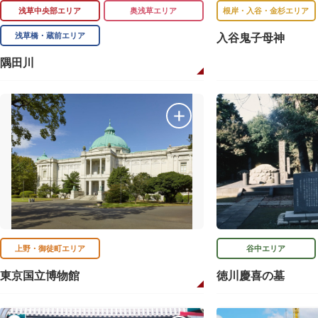
浅草中央部エリア
奥浅草エリア
根岸・入谷・金杉エリア
浅草橋・蔵前エリア
入谷鬼子母神
隅田川
上野・御徒町エリア
谷中エリア
東京国立博物館
徳川慶喜の墓