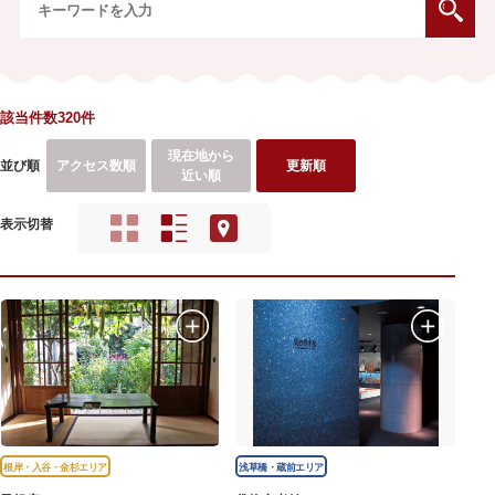
該当件数320件
現在地から
並び順
アクセス数順
更新順
近い順
表示切替
根岸・入谷・金杉エリア
浅草橋・蔵前エリア