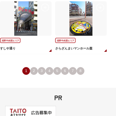
浅草中央部エリア
浅草中央部エリア
すしや通り
さらざんまいマンホール蓋
1
2
3
4
5
6
7
8
PR