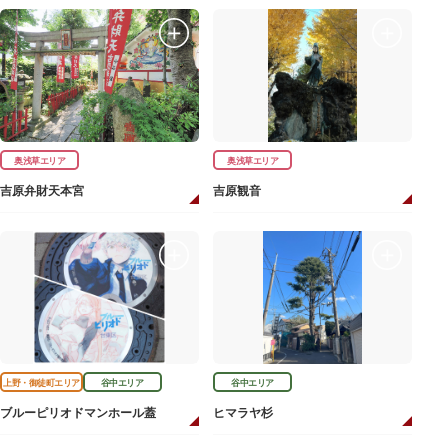
奥浅草エリア
奥浅草エリア
吉原弁財天本宮
吉原観音
上野・御徒町エリア
谷中エリア
谷中エリア
ブルーピリオドマンホール蓋
ヒマラヤ杉