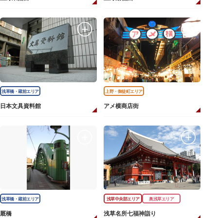
浅草橋・蔵前エリア
上野・御徒町エリア
日本文具資料館
アメ横商店街
浅草橋・蔵前エリア
浅草中央部エリア
奥浅草エリア
厩橋
浅草名所七福神詣り