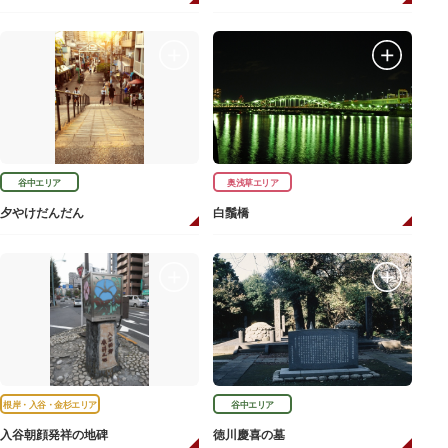
谷中エリア
奥浅草エリア
夕やけだんだん
白鬚橋
根岸・入谷・金杉エリア
谷中エリア
入谷朝顔発祥の地碑
徳川慶喜の墓