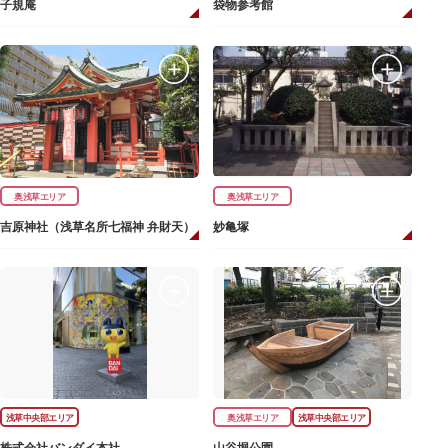
子規庵
袋物参考館
奥浅草エリア
奥浅草エリア
吉原神社（浅草名所七福神 弁財天）
妙亀塚
浅草中央部エリア
奥浅草エリア
浅草中央部エリア