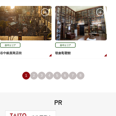
谷中エリア
谷中エリア
谷中銀座商店街
朝倉彫塑館
1
2
3
4
5
6
7
8
PR