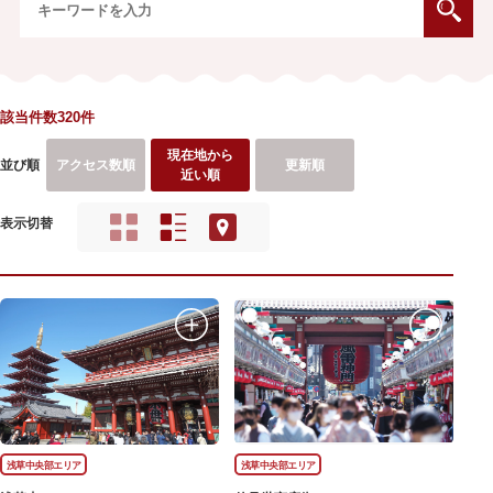
該当件数320件
現在地から
並び順
アクセス数順
更新順
近い順
表示切替
浅草中央部エリア
浅草中央部エリア