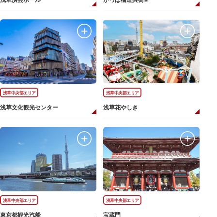
浅草演芸ホール
かっぱ橋道具街®
浅草中央部エリア
浅草中央部エリア
浅草文化観光センター
浅草花やしき
浅草中央部エリア
浅草中央部エリア
東京都観光汽船
宝蔵門