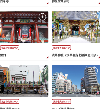
浅草寺
仲見世商店街
浅草中央部エリア
浅草中央部エリア
雷門
浅草神社（浅草名所七福神 恵比須）
浅草中央部エリア
浅草中央部エリア