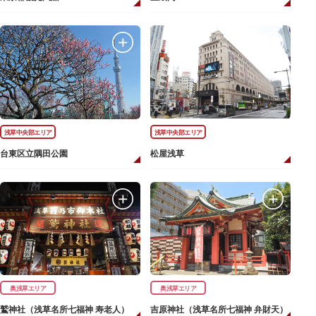
浅草中央部エリア
浅草中央部エリア
台東区立隅田公園
松屋浅草
奥浅草エリア
奥浅草エリア
鷲神社（浅草名所七福神 寿老人）
吉原神社（浅草名所七福神 弁財天）