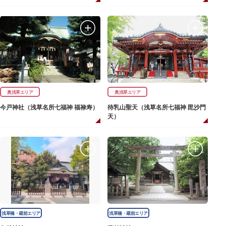
奥浅草エリア
奥浅草エリア
今戸神社（浅草名所七福神 福禄寿）
待乳山聖天（浅草名所七福神 毘沙門
天）
浅草橋・蔵前エリア
浅草橋・蔵前エリア