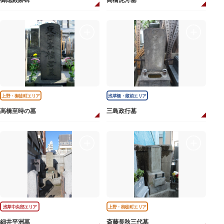
御隠殿跡碑
高橋泥舟墓
上野・御徒町エリア
浅草橋・蔵前エリア
高橋至時の墓
三島政行墓
浅草中央部エリア
上野・御徒町エリア
細井平洲墓
斎藤長秋三代墓