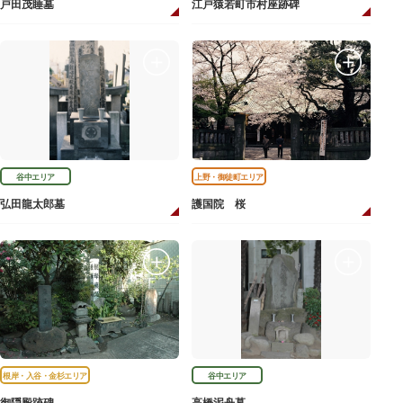
戸田茂睡墓
江戸猿若町市村座跡碑
谷中エリア
上野・御徒町エリア
弘田龍太郎墓
護国院 桜
根岸・入谷・金杉エリア
谷中エリア