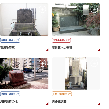
浅草橋・蔵前エリア
浅草中央部エリア
石川雅望墓
石川啄木の歌碑
浅草橋・蔵前エリア
上野・御徒町エリア
川柳発祥の地
川路聖謨墓