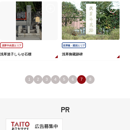
浅草中央部エリア
浅草橋・蔵前エリア
浅草迷子しらせ石標
浅草御蔵跡碑
1
2
3
4
5
6
7
8
PR