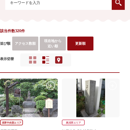
該当件数320件
現在地から
並び順
アクセス数順
更新順
近い順
表示切替
浅草中央部エリア
奥浅草エリア