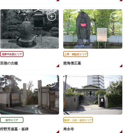
浅草中央部エリア
上野・御徒町エリア
至徳の古鐘
慈海僧正墓
谷中エリア
根岸・入谷・金杉エリア
狩野芳崖墓・板碑
寿永寺