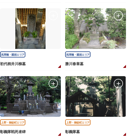
浅草橋・蔵前エリア
浅草橋・蔵前エリア
初代柄井川柳墓
勝川春章墓
上野・御徒町エリア
上野・御徒町エリア
彰義隊戦死者碑
彰義隊墓