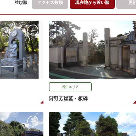
並び順
アクセス数順
現在地から
近い順
更
谷中エリア
狩野芳崖墓・板碑