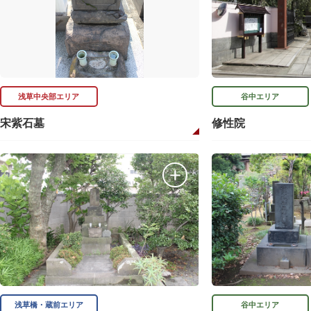
浅草中央部エリア
谷中エリア
宋紫石墓
修性院
浅草橋・蔵前エリア
谷中エリア