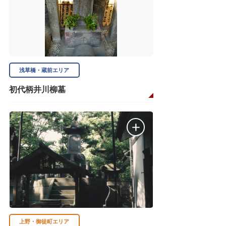
浅草橋・蔵前エリア
初代柄井川柳墓
上野・御徒町エリア