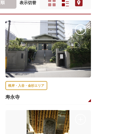
新順
表示切替
根岸・入谷・金杉エリア
寿永寺