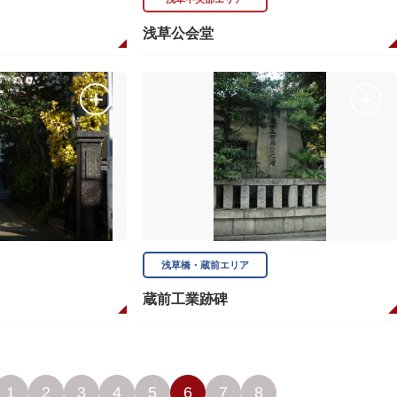
浅草公会堂
浅草橋・蔵前エリア
）
蔵前工業跡碑
1
2
3
4
5
6
7
8