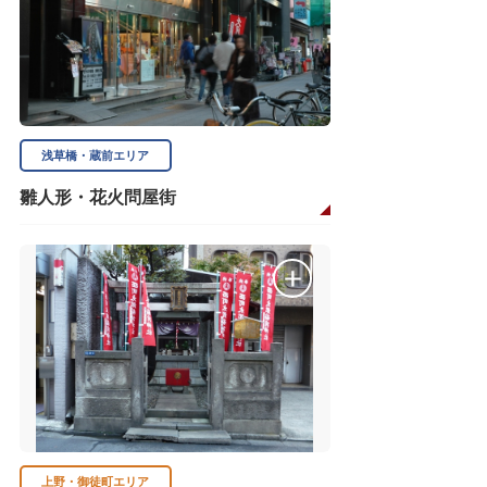
浅草橋・蔵前エリア
雛人形・花火問屋街
上野・御徒町エリア