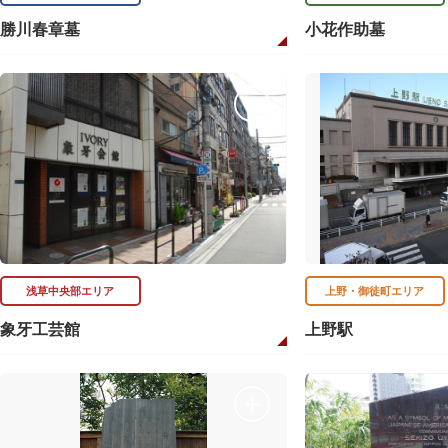
勝川春章墓
小花作助墓
浅草中央部エリア
上野・御徒町エリア
象牙工芸館
上野駅