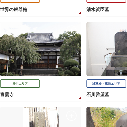
世界の銀器館
清水浜臣墓
谷中エリア
浅草橋・蔵前エリア
青雲寺
石川雅望墓