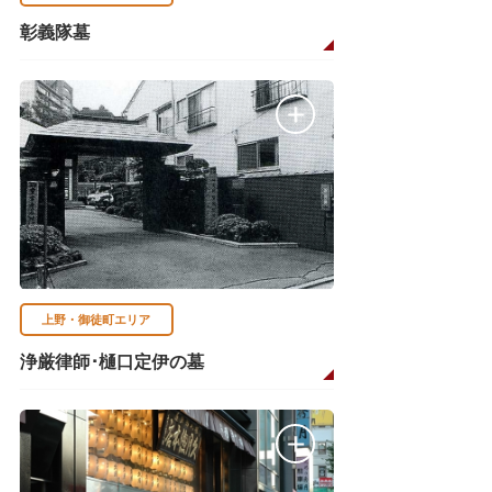
彰義隊墓
上野・御徒町エリア
浄厳律師･樋口定伊の墓