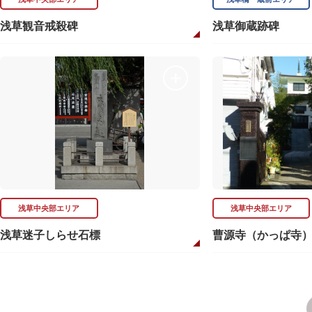
浅草観音戒殺碑
浅草御蔵跡碑
浅草中央部エリア
浅草中央部エリア
浅草迷子しらせ石標
曹源寺（かっぱ寺