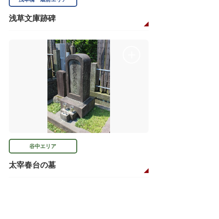
浅草文庫跡碑
谷中エリア
太宰春台の墓