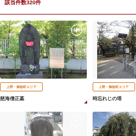
該当件数320件
上野・御徒町エリア
上野・御徒町エリア
慈海僧正墓
時忘れじの塔