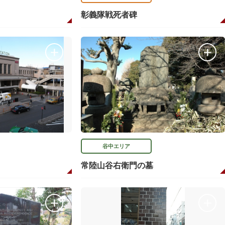
彰義隊戦死者碑
谷中エリア
常陸山谷右衛門の墓