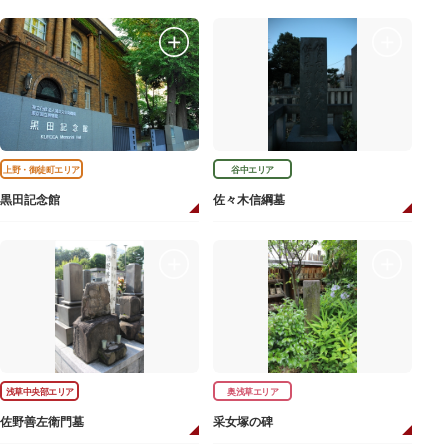
上野・御徒町エリア
谷中エリア
黒田記念館
佐々木信綱墓
浅草中央部エリア
奥浅草エリア
佐野善左衛門墓
采女塚の碑