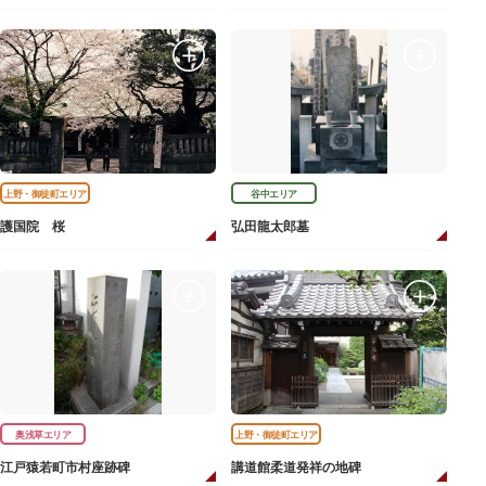
上野・御徒町エリア
谷中エリア
護国院 桜
弘田龍太郎墓
奥浅草エリア
上野・御徒町エリア
江戸猿若町市村座跡碑
講道館柔道発祥の地碑