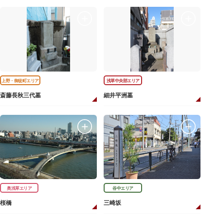
上野・御徒町エリア
浅草中央部エリア
斎藤長秋三代墓
細井平洲墓
奥浅草エリア
谷中エリア
桜橋
三崎坂