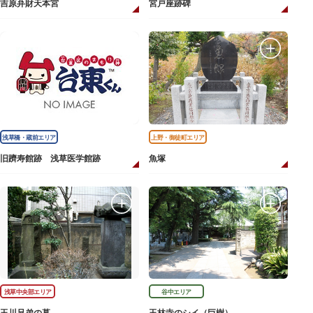
吉原弁財天本宮
宮戸座跡碑
浅草橋・蔵前エリア
上野・御徒町エリア
旧躋寿館跡 浅草医学館跡
魚塚
浅草中央部エリア
谷中エリア