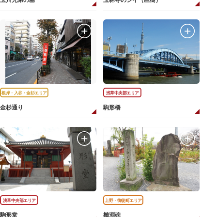
玉川兄弟の墓
玉林寺のシイ（巨樹）
根岸・入谷・金杉エリア
浅草中央部エリア
金杉通り
駒形橋
浅草中央部エリア
上野・御徒町エリア
駒形堂
櫛淵碑