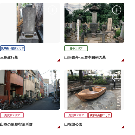
浅草橋・蔵前エリア
谷中エリア
三島政行墓
山岡鉄舟･三遊亭圓朝の墓
奥浅草エリア
奥浅草エリア
浅草中央部エリア
山谷の簡易宿泊所群
山谷堀公園