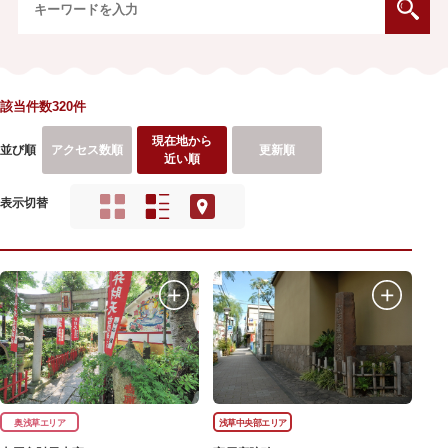
該当件数320件
現在地から
並び順
アクセス数順
更新順
近い順
表示切替
奥浅草エリア
浅草中央部エリア