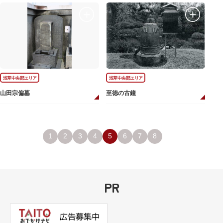
浅草中央部エリア
浅草中央部エリア
山田宗偏墓
至徳の古鐘
1
2
3
4
5
6
7
8
PR