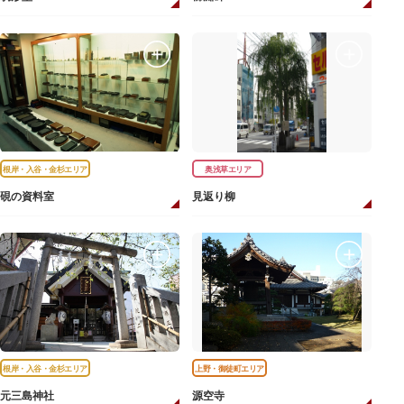
根岸・入谷・金杉エリア
奥浅草エリア
硯の資料室
見返り柳
根岸・入谷・金杉エリア
上野・御徒町エリア
元三島神社
源空寺